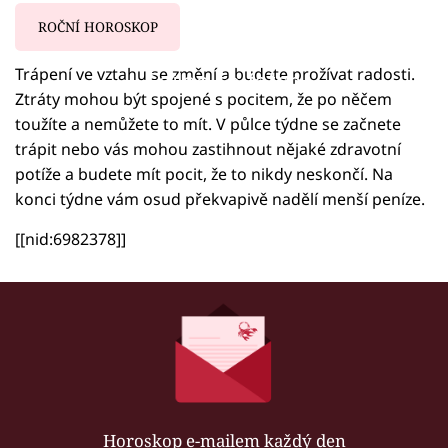
ROČNÍ HOROSKOP
Trápení ve vztahu se změní a budete prožívat radosti.
Failed to fetch
Ztráty mohou být spojené s pocitem, že po něčem
toužíte a nemůžete to mít. V půlce týdne se začnete
trápit nebo vás mohou zastihnout nějaké zdravotní
potíže a budete mít pocit, že to nikdy neskončí. Na
konci týdne vám osud překvapivě nadělí menší peníze.
[[nid:6982378]]
Horoskop e-mailem každý den