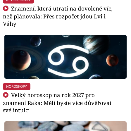
Znamení, která utratí na dovolené víc,
než plánovala: Přes rozpočet jdou Lvi i
Váhy
HOROSKOPY
Velký horoskop na rok 2027 pro
znamení Raka: Měli byste více důvěřovat
své intuici