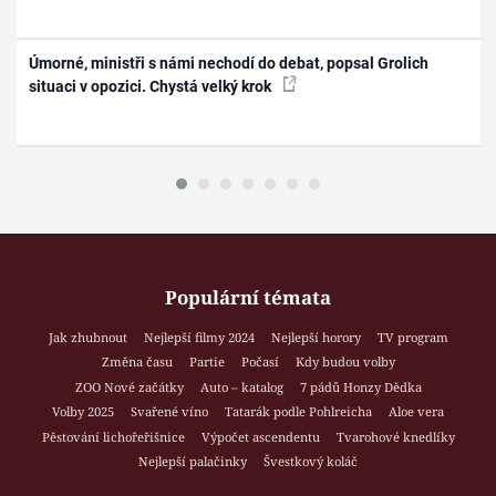
Úmorné, ministři s námi nechodí do debat, popsal Grolich
situaci v opozici. Chystá velký krok
Populární témata
Jak zhubnout
Nejlepší filmy 2024
Nejlepší horory
TV program
Změna času
Partie
Počasí
Kdy budou volby
ZOO Nové začátky
Auto – katalog
7 pádů Honzy Dědka
Volby 2025
Svařené víno
Tatarák podle Pohlreicha
Aloe vera
Pěstování lichořeřišnice
Výpočet ascendentu
Tvarohové knedlíky
Nejlepší palačinky
Švestkový koláč