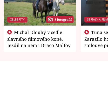
CELEBRITY
SERIÁLY A FIL
8 fotografií
Michal Dlouhý v sedle
Tuna se chtěl vrátit domů.
slavného filmového koně.
Zarazilo ho
Jezdil na něm i Draco Malfoy
smlouvě př
zemřít