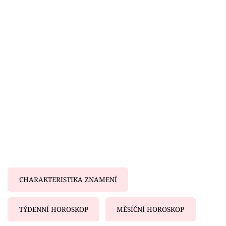
Horoskopy
Sledujte prima+
Filmový festival Karlovy Vary
Pořady
Mámy sobě
Přihlášení
Sledujte nás
CHARAKTERISTIKA ZNAMENÍ
TÝDENNÍ HOROSKOP
MĚSÍČNÍ HOROSKOP