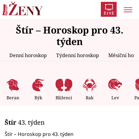
ŽIVĚ
Štír – Horoskop pro 43.
Trendy:
Polabí
Inspekce
Prostřeno!
AYTO?
týden
Módní alarm
Zrádci
Proměny
Denní horoskop
Týdenní horoskop
Měsíční hor
Témata
Celebrity
Beran
Býk
Blíženci
Rak
Lev
P
Vztahy
Štír
43. týden
Seriály
Štír – Horoskop pro 43. týden