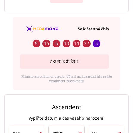
Vaše šťastná čísla
9
15
6
10
14
27
5
ZKUSTE ŠTĚSTÍ
Ministerstvo financí varuje: Účastí na hazardní hře může
vzniknout závislost ⑱
Ascendent
Vyplňte datum a čas vašeho narození: