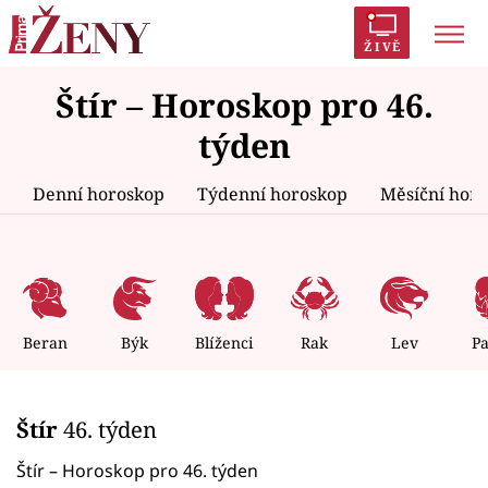
ŽIVĚ
Štír – Horoskop pro 46.
Trendy:
Polabí
Inspekce
Prostřeno!
AYTO?
týden
Módní alarm
Zrádci
Proměny
Denní horoskop
Týdenní horoskop
Měsíční hor
Témata
Celebrity
Beran
Býk
Blíženci
Rak
Lev
P
Vztahy
Štír
46. týden
Seriály
Štír – Horoskop pro 46. týden