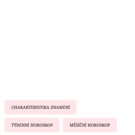
Horoskopy
Sledujte prima+
Filmový festival Karlovy Vary
Pořady
Mámy sobě
Přihlášení
Sledujte nás
CHARAKTERISTIKA ZNAMENÍ
TÝDENNÍ HOROSKOP
MĚSÍČNÍ HOROSKOP