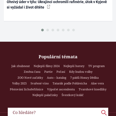
Ohnivý úder v týlu: Ukrajinci ochromili rafinérie, útok v Kyjevě
si vyžádal i život dítěte
Populární témata
Jak zhubnout
Nejlepší filmy 2024
Nejlepší horory
TV program
Změna času
Partie
Počasí
Kdy budou volby
ZOO Nové začátky
Auto – katalog
7 pádů Honzy Dědka
Volby 2025
Svařené víno
Tatarák podle Pohlreicha
Aloe vera
Pěstování lichořeřišnice
Výpočet ascendentu
Tvarohové knedlíky
Nejlepší palačinky
Švestkový koláč