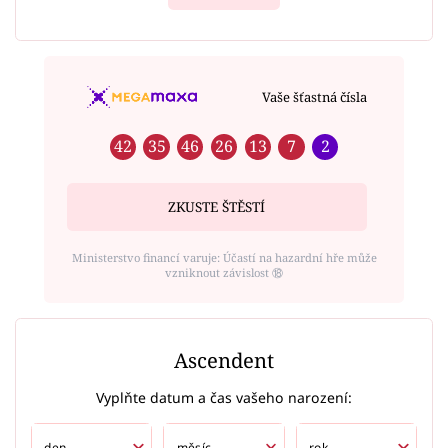
Vaše šťastná čísla
42
35
46
26
13
7
2
ZKUSTE ŠTĚSTÍ
Ministerstvo financí varuje: Účastí na hazardní hře může
vzniknout závislost ⑱
Ascendent
Vyplňte datum a čas vašeho narození: