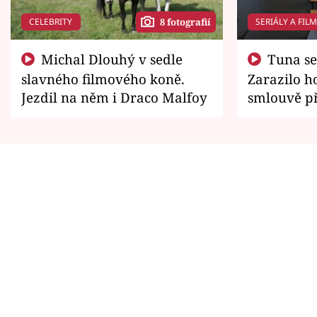
CELEBRITY
SERIÁLY A FIL
8 fotografií
Michal Dlouhý v sedle
Tuna se chtěl vrátit domů.
slavného filmového koně.
Zarazilo ho
Jezdil na něm i Draco Malfoy
smlouvě př
zemřít