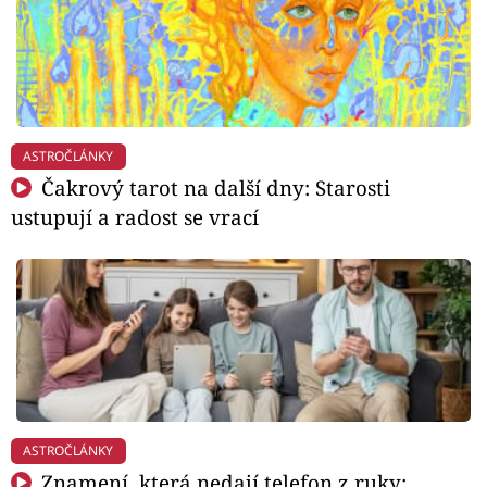
ASTROČLÁNKY
Čakrový tarot na další dny: Starosti
ustupují a radost se vrací
ASTROČLÁNKY
Znamení, která nedají telefon z ruky: