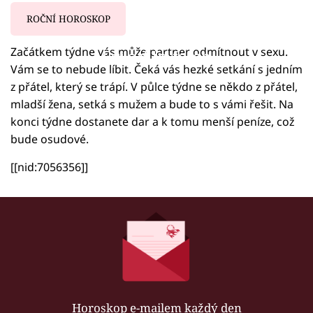
ROČNÍ HOROSKOP
Začátkem týdne vás může partner odmítnout v sexu.
Failed to fetch
Vám se to nebude líbit. Čeká vás hezké setkání s jedním
z přátel, který se trápí. V půlce týdne se někdo z přátel,
mladší žena, setká s mužem a bude to s vámi řešit. Na
konci týdne dostanete dar a k tomu menší peníze, což
bude osudové.
[[nid:7056356]]
Horoskop e-mailem každý den