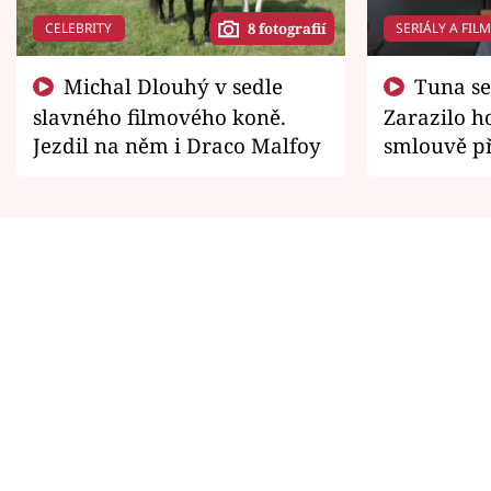
CELEBRITY
SERIÁLY A FIL
8 fotografií
Michal Dlouhý v sedle
Tuna se chtěl vrátit domů.
slavného filmového koně.
Zarazilo ho
Jezdil na něm i Draco Malfoy
smlouvě př
zemřít