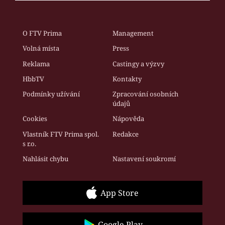
O FTV Prima
Management
Volná místa
Press
Reklama
Castingy a výzvy
HbbTV
Kontakty
Podmínky užívání
Zpracování osobních
údajů
Cookies
Nápověda
Vlastník FTV Prima spol.
Redakce
s r.o.
Nahlásit chybu
Nastavení soukromí
App Store
Google Play