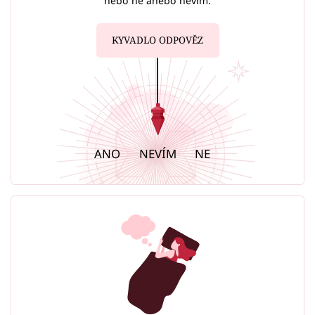
nebo ne anebo nevím.
KYVADLO ODPOVĚZ
ANO
NEVÍM
NE