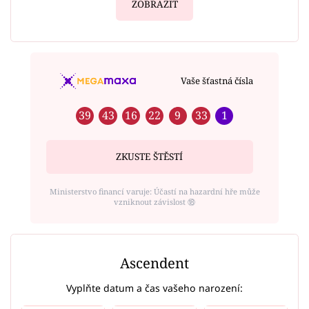
ZOBRAZIT
Vaše šťastná čísla
39
43
16
22
9
33
1
ZKUSTE ŠTĚSTÍ
Ministerstvo financí varuje: Účastí na hazardní hře může
vzniknout závislost ⑱
Ascendent
Vyplňte datum a čas vašeho narození: