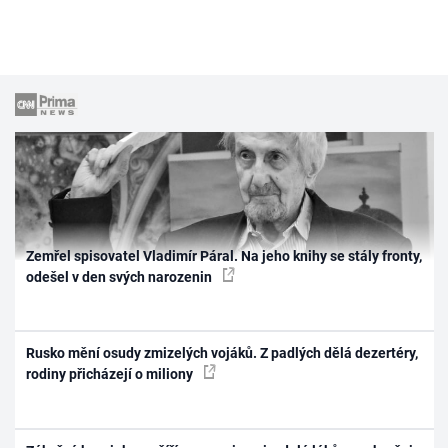
Zemřel spisovatel Vladimír Páral. Na jeho knihy se stály fronty,
odešel v den svých narozenin
Rusko mění osudy zmizelých vojáků. Z padlých dělá dezertéry,
rodiny přicházejí o miliony