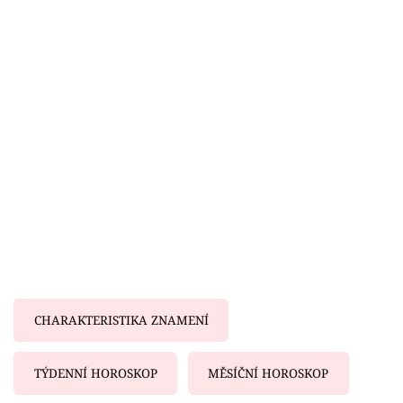
Horoskopy
Sledujte prima+
Filmový festival Karlovy Vary
Pořady
Mámy sobě
Přihlášení
Sledujte nás
CHARAKTERISTIKA ZNAMENÍ
TÝDENNÍ HOROSKOP
MĚSÍČNÍ HOROSKOP