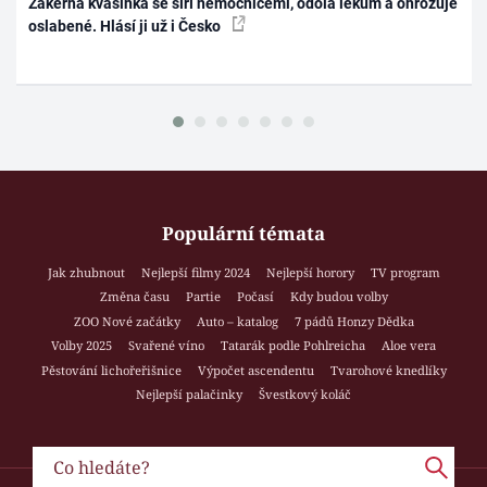
Zákeřná kvasinka se šíří nemocnicemi, odolá lékům a ohrožuje
oslabené. Hlásí ji už i Česko
Populární témata
Jak zhubnout
Nejlepší filmy 2024
Nejlepší horory
TV program
Změna času
Partie
Počasí
Kdy budou volby
ZOO Nové začátky
Auto – katalog
7 pádů Honzy Dědka
Volby 2025
Svařené víno
Tatarák podle Pohlreicha
Aloe vera
Pěstování lichořeřišnice
Výpočet ascendentu
Tvarohové knedlíky
Nejlepší palačinky
Švestkový koláč