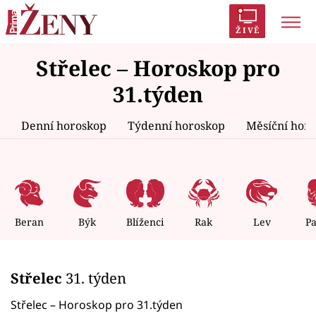
ŽIVĚ
Střelec – Horoskop pro
Trendy:
Polabí
Inspekce
Prostřeno!
AYTO?
31.týden
Módní alarm
Zrádci
Proměny
Denní horoskop
Týdenní horoskop
Měsíční hor
Témata
Celebrity
Beran
Býk
Blíženci
Rak
Lev
P
Vztahy
Střelec
31. týden
Seriály
Střelec – Horoskop pro 31.týden