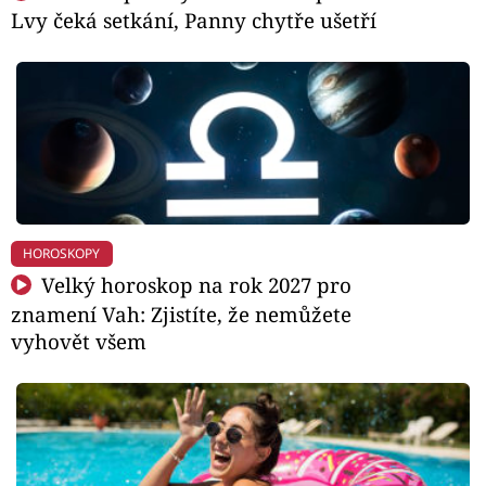
Lvy čeká setkání, Panny chytře ušetří
HOROSKOPY
Velký horoskop na rok 2027 pro
znamení Vah: Zjistíte, že nemůžete
vyhovět všem