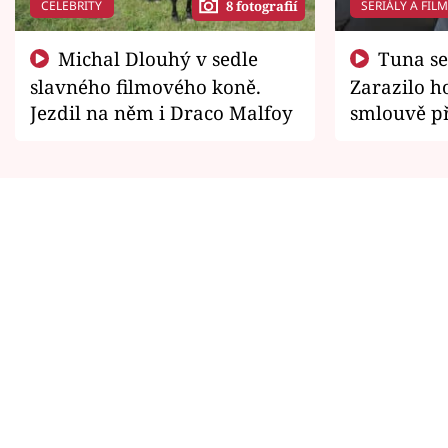
CELEBRITY
SERIÁLY A FIL
8 fotografií
Michal Dlouhý v sedle
Tuna se chtěl vrátit domů.
slavného filmového koně.
Zarazilo ho
Jezdil na něm i Draco Malfoy
smlouvě př
zemřít