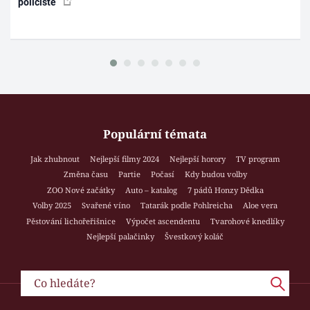
policisté
Populární témata
Jak zhubnout
Nejlepší filmy 2024
Nejlepší horory
TV program
Změna času
Partie
Počasí
Kdy budou volby
ZOO Nové začátky
Auto – katalog
7 pádů Honzy Dědka
Volby 2025
Svařené víno
Tatarák podle Pohlreicha
Aloe vera
Pěstování lichořeřišnice
Výpočet ascendentu
Tvarohové knedlíky
Nejlepší palačinky
Švestkový koláč