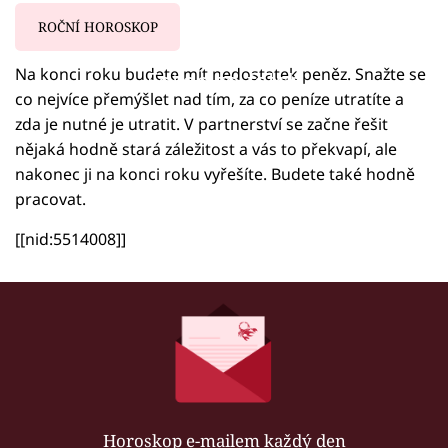
ROČNÍ HOROSKOP
Na konci roku budete mít nedostatek peněz. Snažte se
Failed to fetch
co nejvíce přemýšlet nad tím, za co peníze utratíte a
zda je nutné je utratit. V partnerství se začne řešit
nějaká hodně stará záležitost a vás to překvapí, ale
nakonec ji na konci roku vyřešíte. Budete také hodně
pracovat.
[[nid:5514008]]
Horoskop e-mailem každý den