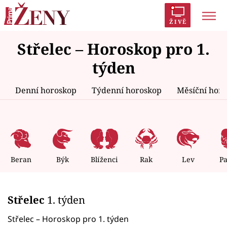
ŽIVĚ
Střelec – Horoskop pro 1.
Trendy:
Polabí
Inspekce
Prostřeno!
AYTO?
týden
Módní alarm
Zrádci
Proměny
Denní horoskop
Týdenní horoskop
Měsíční hor
Témata
Celebrity
Beran
Býk
Blíženci
Rak
Lev
P
Vztahy
Střelec
1. týden
Seriály
Střelec – Horoskop pro 1. týden