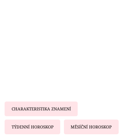
Horoskopy
Sledujte prima+
Filmový festival Karlovy Vary
Pořady
Mámy sobě
Přihlášení
Sledujte nás
CHARAKTERISTIKA ZNAMENÍ
TÝDENNÍ HOROSKOP
MĚSÍČNÍ HOROSKOP