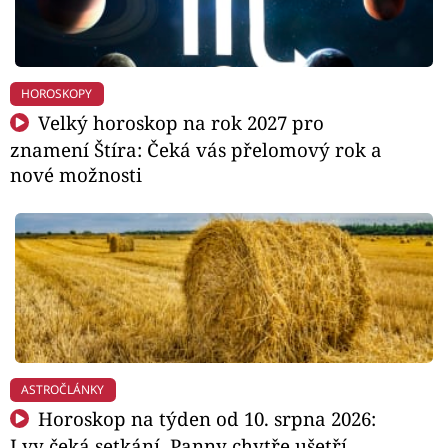
HOROSKOPY
Velký horoskop na rok 2027 pro
znamení Štíra: Čeká vás přelomový rok a
nové možnosti
ASTROČLÁNKY
Horoskop na týden od 10. srpna 2026:
Lvy čeká setkání, Panny chytře ušetří