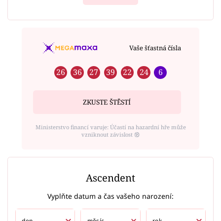
Vaše šťastná čísla
26
36
27
39
22
24
6
ZKUSTE ŠTĚSTÍ
Ministerstvo financí varuje: Účastí na hazardní hře může
vzniknout závislost ⑱
Ascendent
Vyplňte datum a čas vašeho narození: