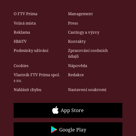
O FTV Prima
Management
Volná místa
Press
Reklama
Castingy a výzvy
HbbTV
Kontakty
Podmínky užívání
Zpracování osobních
údajů
Cookies
Nápověda
Vlastník FTV Prima spol.
Redakce
s r.o.
Nahlásit chybu
Nastavení soukromí
App Store
Google Play