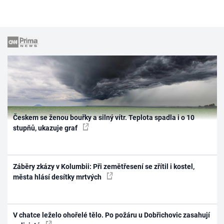
Českem se ženou bouřky a silný vítr. Teplota spadla i o 10
stupňů, ukazuje graf
Záběry zkázy v Kolumbii: Při zemětřesení se zřítil i kostel,
města hlásí desítky mrtvých
V chatce leželo ohořelé tělo. Po požáru u Dobřichovic zasahují