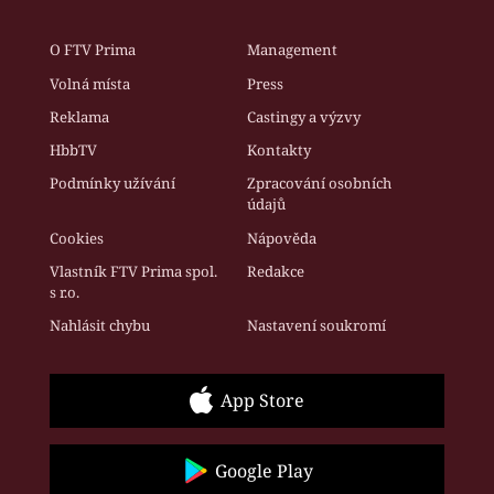
O FTV Prima
Management
Volná místa
Press
Reklama
Castingy a výzvy
HbbTV
Kontakty
Podmínky užívání
Zpracování osobních
údajů
Cookies
Nápověda
Vlastník FTV Prima spol.
Redakce
s r.o.
Nahlásit chybu
Nastavení soukromí
App Store
Google Play