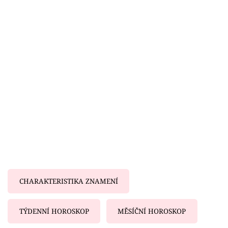
Horoskopy
Sledujte prima+
Filmový festival Karlovy Vary
Pořady
Mámy sobě
Přihlášení
Sledujte nás
CHARAKTERISTIKA ZNAMENÍ
TÝDENNÍ HOROSKOP
MĚSÍČNÍ HOROSKOP