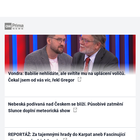
Vondra: Babiše nehlídáte, ale svítíte mu na uplácení voličů.
Čekal jsem od vás víc, řekl Gregor
Nebeská podívaná nad Českem se blíží. Působivé zatmění
Slunce doplní meteorická show
REPORTÁŽ: Za tajemnými hrady do Karpat aneb Fascinující