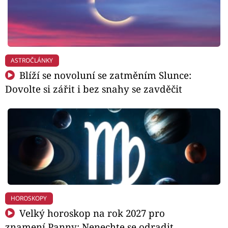
ASTROČLÁNKY
Blíží se novoluní se zatměním Slunce:
Dovolte si zářit i bez snahy se zavděčit
HOROSKOPY
Velký horoskop na rok 2027 pro
znamení Panny: Nenechte se odradit