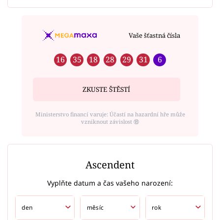
Vaše šťastná čísla
16
35
18
28
29
31
6
ZKUSTE ŠTĚSTÍ
Ministerstvo financí varuje: Účastí na hazardní hře může
vzniknout závislost ⑱
Ascendent
Vyplňte datum a čas vašeho narození: