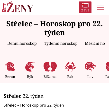
ŽIVĚ
Střelec – Horoskop pro 22.
Trendy:
Polabí
Inspekce
Prostřeno!
AYTO?
týden
Módní alarm
Zrádci
Proměny
Denní horoskop
Týdenní horoskop
Měsíční hor
Témata
Celebrity
Beran
Býk
Blíženci
Rak
Lev
P
Vztahy
Střelec
22. týden
Seriály
Střelec – Horoskop pro 22. týden