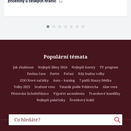
zříceniny u českých hranic
Populární témata
Jak zhubnout
Nejlepší filmy 2024
Nejlepší horory
TV program
Změna času
Partie
Počasí
Kdy budou volby
ZOO Nové začátky
Auto – katalog
7 pádů Honzy Dědka
Volby 2025
Svařené víno
Tatarák podle Pohlreicha
Aloe vera
Pěstování lichořeřišnice
Výpočet ascendentu
Tvarohové knedlíky
Nejlepší palačinky
Švestkový koláč