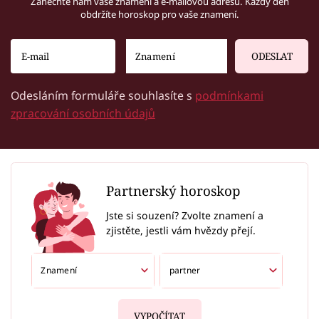
Zanechte nám vaše znamení a e-mailovou adresu. Každý den
obdržíte horoskop pro vaše znamení.
ODESLAT
Odesláním formuláře souhlasíte s
podmínkami
zpracování osobních údajů
Partnerský horoskop
Jste si souzení? Zvolte znamení a
zjistěte, jestli vám hvězdy přejí.
VYPOČÍTAT