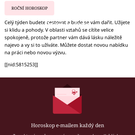
ROČNÍ HOROSKOP
Celý týden budete cestovat a bude se vám dařit. Užijete
Failed to fetch
si klidu a pohody. V oblasti vztahů se cítíte velice
spokojeně, protože partner vám dává lásku náležitě
najevo a vy si to užíváte. Můžete dostat novou nabídku
na práci nebo novou výzvu.
[[nid:5815253]]
Horoskop e-mailem každý den