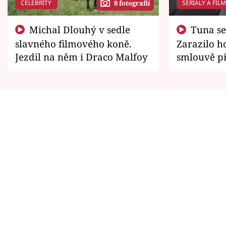
CELEBRITY
SERIÁLY A FIL
8 fotografií
Michal Dlouhý v sedle
Tuna se chtěl vrátit domů.
slavného filmového koně.
Zarazilo ho
Jezdil na něm i Draco Malfoy
smlouvě př
zemřít