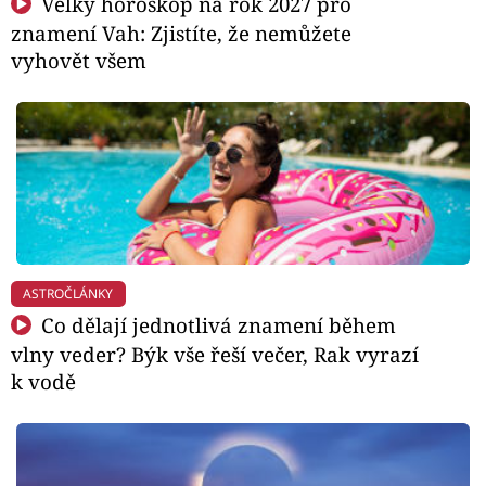
Velký horoskop na rok 2027 pro
znamení Vah: Zjistíte, že nemůžete
vyhovět všem
ASTROČLÁNKY
Co dělají jednotlivá znamení během
vlny veder? Býk vše řeší večer, Rak vyrazí
k vodě