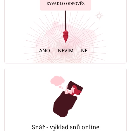
KYVADLO ODPOVĚZ
ANO
NEVÍM
NE
Snář - výklad snů online