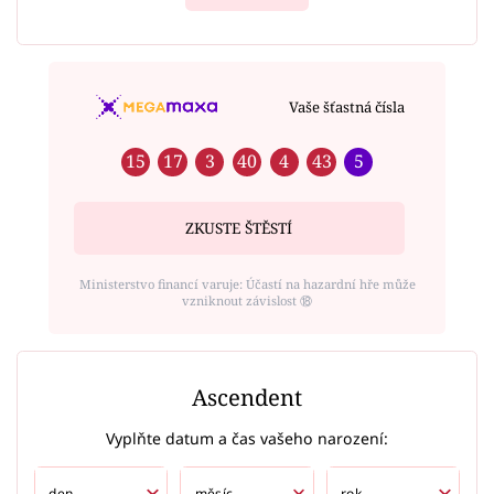
Vaše šťastná čísla
15
17
3
40
4
43
5
ZKUSTE ŠTĚSTÍ
Ministerstvo financí varuje: Účastí na hazardní hře může
vzniknout závislost ⑱
Ascendent
Vyplňte datum a čas vašeho narození: