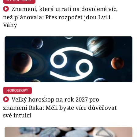
Znamení, která utratí na dovolené víc,
než plánovala: Přes rozpočet jdou Lvi i
Váhy
HOROSKOPY
Velký horoskop na rok 2027 pro
znamení Raka: Měli byste více důvěřovat
své intuici