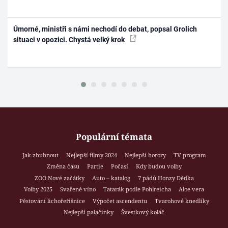
Úmorné, ministři s námi nechodí do debat, popsal Grolich
situaci v opozici. Chystá velký krok
Populární témata
Jak zhubnout
Nejlepší filmy 2024
Nejlepší horory
TV program
Změna času
Partie
Počasí
Kdy budou volby
ZOO Nové začátky
Auto – katalog
7 pádů Honzy Dědka
Volby 2025
Svařené víno
Tatarák podle Pohlreicha
Aloe vera
Pěstování lichořeřišnice
Výpočet ascendentu
Tvarohové knedlíky
Nejlepší palačinky
Švestkový koláč