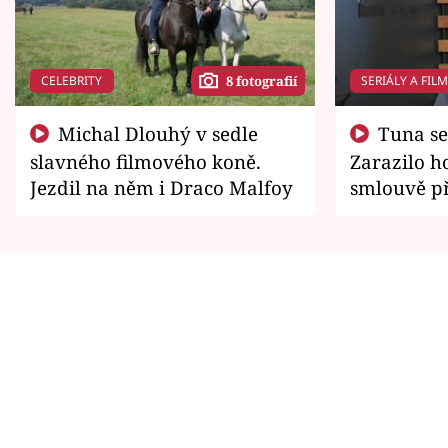
CELEBRITY
SERIÁLY A FIL
8 fotografií
Michal Dlouhý v sedle
Tuna se chtěl vrátit domů.
slavného filmového koně.
Zarazilo ho
Jezdil na něm i Draco Malfoy
smlouvě př
zemřít