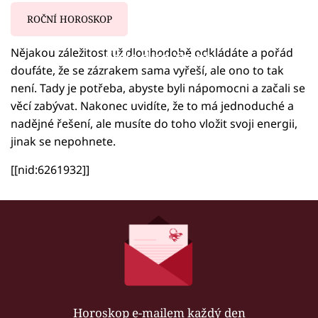
ROČNÍ HOROSKOP
Nějakou záležitost už dlouhodobě odkládáte a pořád
Failed to fetch
doufáte, že se zázrakem sama vyřeší, ale ono to tak
není. Tady je potřeba, abyste byli nápomocni a začali se
věcí zabývat. Nakonec uvidíte, že to má jednoduché a
nadějné řešení, ale musíte do toho vložit svoji energii,
jinak se nepohnete.
[[nid:6261932]]
Horoskop e-mailem každý den