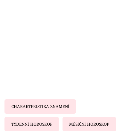
Horoskopy
Sledujte prima+
Filmový festival Karlovy Vary
Pořady
Mámy sobě
Přihlášení
Sledujte nás
CHARAKTERISTIKA ZNAMENÍ
TÝDENNÍ HOROSKOP
MĚSÍČNÍ HOROSKOP