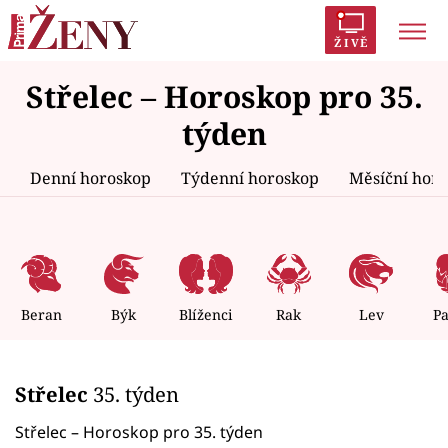
ŽIVĚ
Střelec – Horoskop pro 35.
Trendy:
Polabí
Inspekce
Prostřeno!
AYTO?
týden
Módní alarm
Zrádci
Proměny
Denní horoskop
Týdenní horoskop
Měsíční hor
Témata
Celebrity
Beran
Býk
Blíženci
Rak
Lev
P
Vztahy
Střelec
35. týden
Seriály
Střelec – Horoskop pro 35. týden