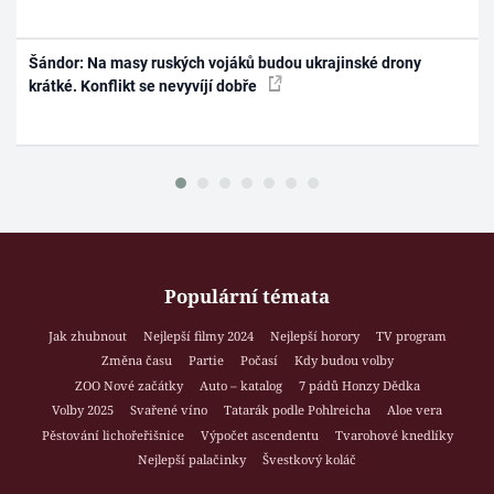
Šándor: Na masy ruských vojáků budou ukrajinské drony
krátké. Konflikt se nevyvíjí dobře
Populární témata
Jak zhubnout
Nejlepší filmy 2024
Nejlepší horory
TV program
Změna času
Partie
Počasí
Kdy budou volby
ZOO Nové začátky
Auto – katalog
7 pádů Honzy Dědka
Volby 2025
Svařené víno
Tatarák podle Pohlreicha
Aloe vera
Pěstování lichořeřišnice
Výpočet ascendentu
Tvarohové knedlíky
Nejlepší palačinky
Švestkový koláč