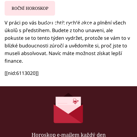
ROČNÍ HOROSKOP
V práci po vás budou chtít rychlé akce a plnění všech
Failed to fetch
úkolů s předstihem. Budete z toho unaveni, ale
pokuste se to tento týden vydržet, protože se vám to v
blízké budoucnosti zúročí a uvědomíte si, proč jste to
museli absolvovat. Navíc máte možnost získat lepší
finance.
[[nid:6113020]]
Horoskop e-mailem každý den