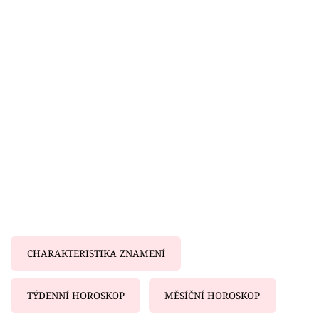
Horoskopy
Sledujte prima+
Filmový festival Karlovy Vary
Pořady
Mámy sobě
Přihlášení
Sledujte nás
CHARAKTERISTIKA ZNAMENÍ
TÝDENNÍ HOROSKOP
MĚSÍČNÍ HOROSKOP