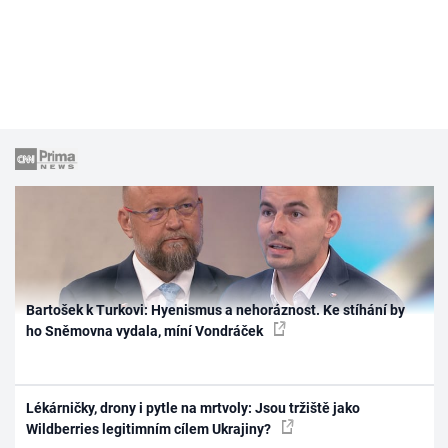
Bartošek k Turkovi: Hyenismus a nehoráznost. Ke stíhání by
ho Sněmovna vydala, míní Vondráček
Lékárničky, drony i pytle na mrtvoly: Jsou tržiště jako
Wildberries legitimním cílem Ukrajiny?