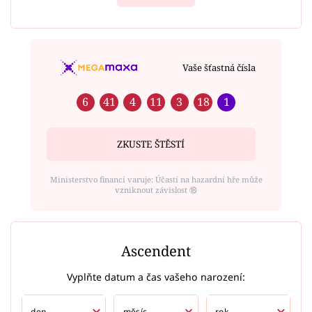
Vaše šťastná čísla
6
41
4
11
3
18
1
ZKUSTE ŠTĚSTÍ
Ministerstvo financí varuje: Účastí na hazardní hře může
vzniknout závislost ⑱
Ascendent
Vyplňte datum a čas vašeho narození: