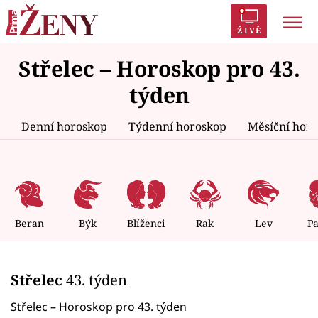
ŽIVĚ
Střelec – Horoskop pro 43.
Trendy:
Polabí
Inspekce
Prostřeno!
AYTO?
týden
Módní alarm
Zrádci
Proměny
Denní horoskop
Týdenní horoskop
Měsíční hor
Témata
Celebrity
Beran
Býk
Blíženci
Rak
Lev
P
Vztahy
Střelec
43. týden
Seriály
Střelec – Horoskop pro 43. týden