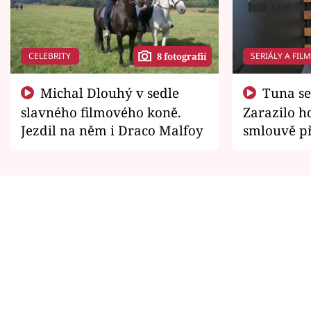
CELEBRITY
SERIÁLY A FIL
8 fotografií
Michal Dlouhý v sedle
Tuna se chtěl vrátit domů.
slavného filmového koně.
Zarazilo ho
Jezdil na něm i Draco Malfoy
smlouvě př
zemřít