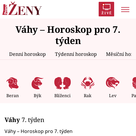
ŽIVĚ
Váhy – Horoskop pro 7.
Trendy:
Polabí
Inspekce
Prostřeno!
AYTO?
týden
Módní alarm
Zrádci
Proměny
Denní horoskop
Týdenní horoskop
Měsíční hor
Témata
Celebrity
Beran
Býk
Blíženci
Rak
Lev
P
Vztahy
Váhy
7. týden
Seriály
Váhy – Horoskop pro 7. týden