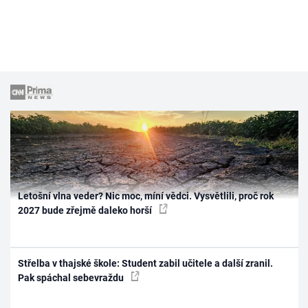
Letošní vlna veder? Nic moc, míní vědci. Vysvětlili, proč rok
2027 bude zřejmě daleko horší
Střelba v thajské škole: Student zabil učitele a další zranil.
Pak spáchal sebevraždu