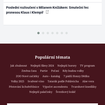
Poslední rozloučení s Milanem Knížákem: Smuteční řec
pronesou Klaus i Klempíř
Populární témata
Jak zhubnout
Nejlepší filmy 2024
Nejlepší horory
TV program
Změna času
Partie
Počasí
Kdy budou volby
ZOO Nové začátky
Auto – katalog
7 pádů Honzy Dědka
Volby 2025
Svařené víno
Tatarák podle Pohlreicha
Aloe vera
Pěstování lichořeřišnice
Výpočet ascendentu
Tvarohové knedlíky
Nejlepší palačinky
Švestkový koláč