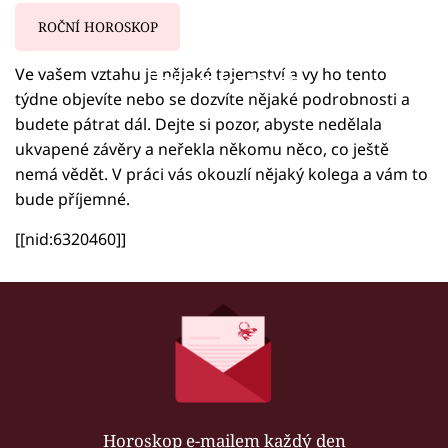
ROČNÍ HOROSKOP
Ve vašem vztahu je nějaké tajemství a vy ho tento
Failed to fetch
týdne objevíte nebo se dozvíte nějaké podrobnosti a
budete pátrat dál. Dejte si pozor, abyste nedělala
ukvapené závěry a neřekla někomu něco, co ještě
nemá vědět. V práci vás okouzlí nějaký kolega a vám to
bude příjemné.
[[nid:6320460]]
Horoskop e-mailem každý den