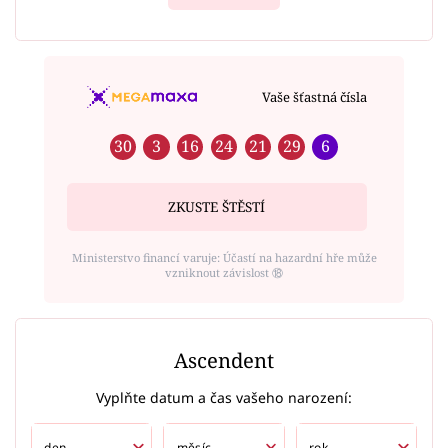
Vaše šťastná čísla
30
3
16
24
21
29
6
ZKUSTE ŠTĚSTÍ
Ministerstvo financí varuje: Účastí na hazardní hře může
vzniknout závislost ⑱
Ascendent
Vyplňte datum a čas vašeho narození: