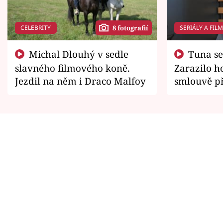
CELEBRITY
SERIÁLY A FIL
8 fotografií
Michal Dlouhý v sedle
Tuna se chtěl vrátit domů.
slavného filmového koně.
Zarazilo ho
Jezdil na něm i Draco Malfoy
smlouvě př
zemřít