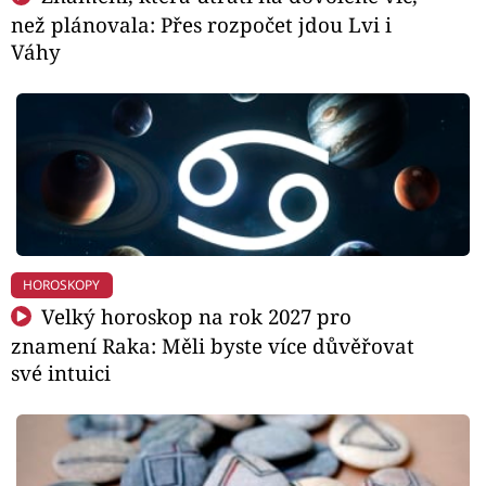
než plánovala: Přes rozpočet jdou Lvi i
Váhy
HOROSKOPY
Velký horoskop na rok 2027 pro
znamení Raka: Měli byste více důvěřovat
své intuici