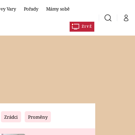
ovy Vary
Pořady
Mámy sobě
Vyhledávání
Můj 
ŽIVĚ
y
Prima+
CNN Prima NEWS
DLA
Prima FRESH
Prima Living
Prima Zoom
Prima Lajk
Zrádci
Proměny
Sledujte nás