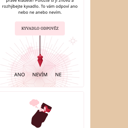
právě kladete? Položte si ji znovu a
rozhýbejte kyvadlo. To vám odpoví ano
nebo ne anebo nevím.
KYVADLO ODPOVĚZ
ANO
NEVÍM
NE