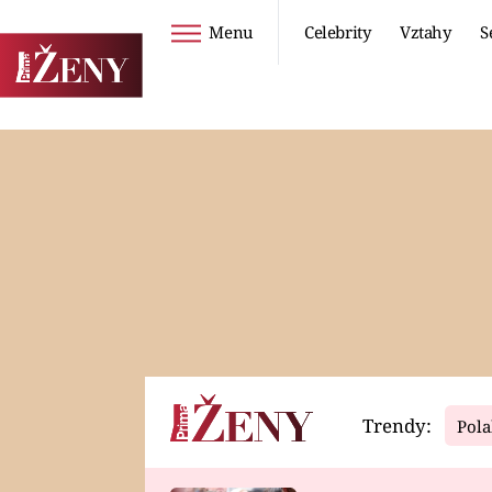
Menu
Celebrity
Vztahy
S
Seriály
Životní styl
ZOO
DIETY A HUBNUTÍ
PROSTŘENO!
CESTOVÁNÍ A
DOVOLENÁ
DUCH
ZDRAVÍ
Trendy:
Pola
Horoskopy
Video
ASTROČLÁNKY
SERIÁLY