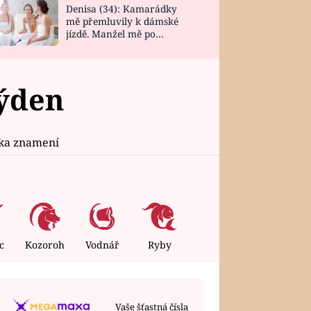
Denisa (34): Kamarádky
mě přemluvily k dámské
jízdě. Manžel mě po
návratu zaskočil
týden
ika znamení
c
Kozoroh
Vodnář
Ryby
Vaše šťastná čísla