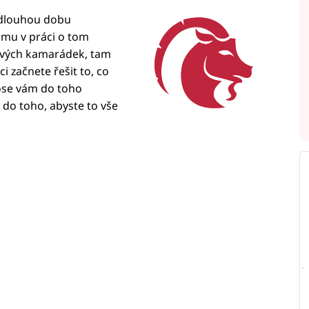
ý dlouhou dobu
komu v práci o tom
 svých kamarádek, tam
i začnete řešit to, co
ose vám do toho
 do toho, abyste to vše