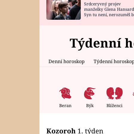
Srdceryvný projev
SNÁŘ
CELEBRITY
manželky Glena Hansard
Syn tu není, nerozuměl b
HOROSKOP NA
VAŘENÍ
tomu, vysvětlila
ROK 2023
Týdenní h
Denní horoskop
Týdenní horosko
Beran
Býk
Blíženci
Kozoroh
1. týden