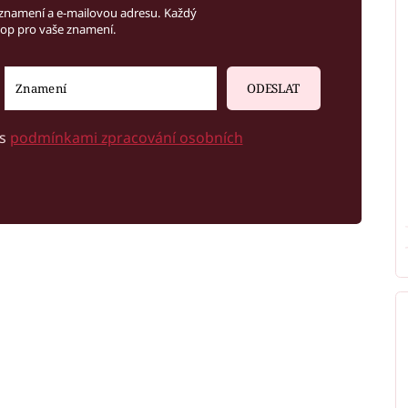
znamení a e-mailovou adresu. Každý
kop pro vaše znamení.
ODESLAT
 s
podmínkami zpracování osobních