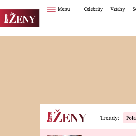
Menu
Celebrity
Vztahy
S
Seriály
Životní styl
ZOO
DIETY A HUBNUTÍ
PROSTŘENO!
CESTOVÁNÍ A
DOVOLENÁ
DUCH
ZDRAVÍ
Trendy:
Pola
Horoskopy
Video
ASTROČLÁNKY
SERIÁLY