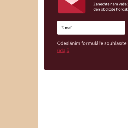
Zanechte nám vaše 
den obdržíte horos
Odesláním formuláře souhlasíte
údajů