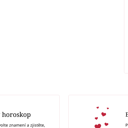
ý horoskop
P
volte znamení a zjistěte,