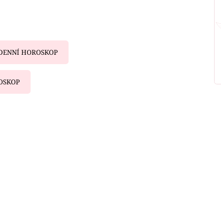
DENNÍ HOROSKOP
OSKOP
iled to fetch