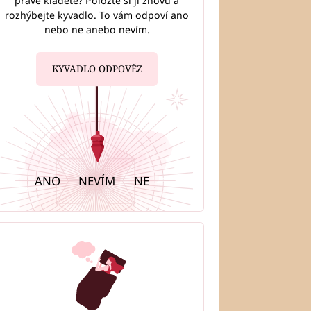
právě kladete? Položte si ji znovu a
rozhýbejte kyvadlo. To vám odpoví ano
nebo ne anebo nevím.
KYVADLO ODPOVĚZ
ANO
NEVÍM
NE