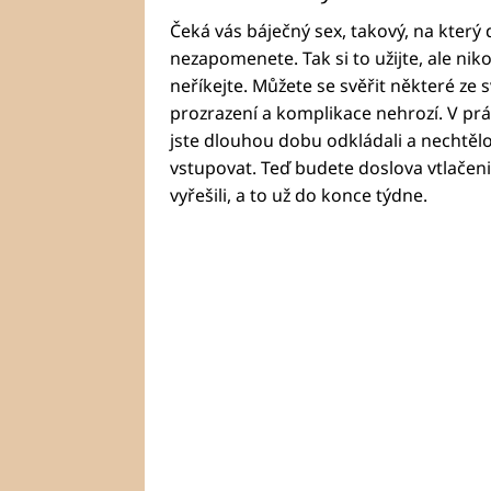
Čeká vás báječný sex, takový, na kter
nezapomenete. Tak si to užijte, ale ni
neříkejte. Můžete se svěřit některé ze
prozrazení a komplikace nehrozí. V prác
jste dlouhou dobu odkládali a nechtěl
vstupovat. Teď budete doslova vtlačeni
vyřešili, a to už do konce týdne.