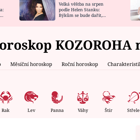
Velká věštba na srpen
NOVINKY
ZAHRADA
a:
podle Helen Stanku:
y
Býkům se bude dařit,
VIDEORECEPTY
DESIGN
Vodnáře čeká jízda
oroskop KOZOROHA n
p
Měsíční horoskop
Roční horoskop
Charakterist
Rak
Lev
Panna
Váhy
Štír
Střele