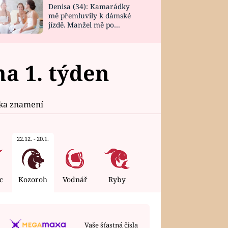
Denisa (34): Kamarádky
mě přemluvily k dámské
jízdě. Manžel mě po
návratu zaskočil
a 1. týden
ika znamení
22.12. - 20.1.
c
Kozoroh
Vodnář
Ryby
Vaše šťastná čísla