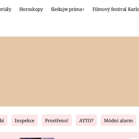
eriály
Horoskopy
Sledujte prima+
Filmový festival Karl
Celebrity
Recept
MÓDA A KRÁSA
HLAVNÍ JÍ
VZTAHY A SEX
SLADKÉ
PRIMA MAMINKA
ZDRAVÉ
bí
Inspekce
Prostřeno!
AYTO?
Módní alarm
Fresh
Living
RECEPTY
BYDLENÍ