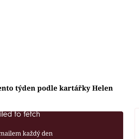
tento týden podle kartářky Helen
iled to fetch
mailem každý den