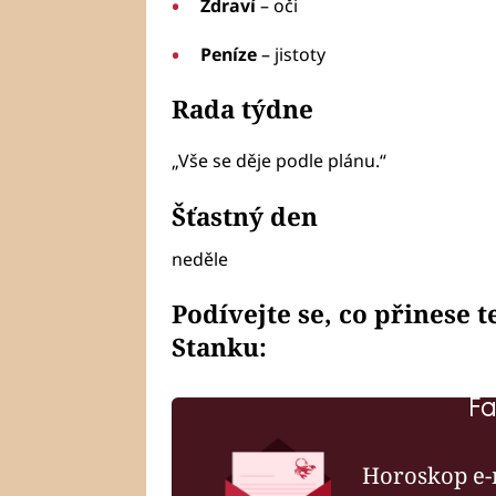
Zdraví
– oči
Peníze
– jistoty
Rada týdne
„Vše se děje podle plánu.“
Šťastný den
neděle
Podívejte se, co přinese 
Stanku:
Fa
Horoskop e-