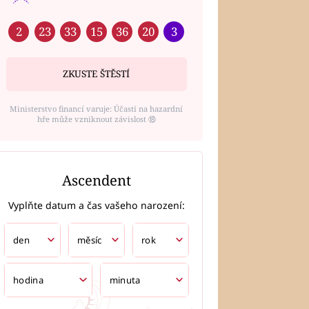
2
23
33
15
36
20
3
ZKUSTE ŠTĚSTÍ
Ministerstvo financí varuje: Účastí na hazardní
hře může vzniknout závislost ⑱
Ascendent
Vyplňte datum a čas vašeho narození: