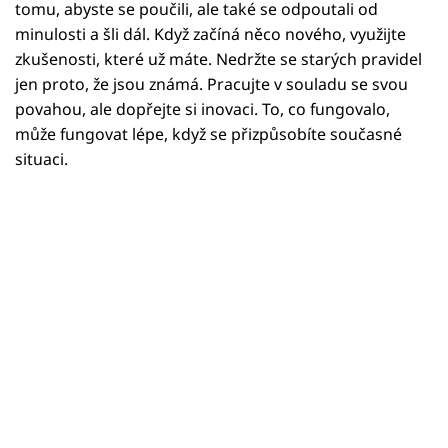
Horoskopy
tomu, abyste se poučili, ale také se odpoutali od
minulosti a šli dál. Když začíná něco nového, využijte
Sledujte prima+
zkušenosti, které už máte. Nedržte se starých pravidel
jen proto, že jsou známá. Pracujte v souladu se svou
Filmový festival Karlovy Vary
povahou, ale dopřejte si inovaci. To, co fungovalo,
může fungovat lépe, když se přizpůsobíte současné
Pořady
situaci.
Mámy sobě
Přihlášení
Sledujte nás