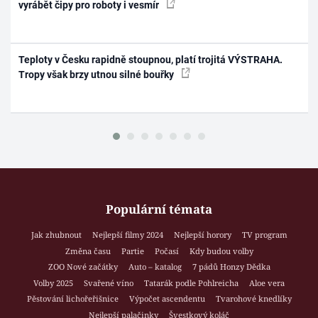
vyrábět čipy pro roboty i vesmír
Teploty v Česku rapidně stoupnou, platí trojitá VÝSTRAHA.
Tropy však brzy utnou silné bouřky
Populární témata
Jak zhubnout
Nejlepší filmy 2024
Nejlepší horory
TV program
Změna času
Partie
Počasí
Kdy budou volby
ZOO Nové začátky
Auto – katalog
7 pádů Honzy Dědka
Volby 2025
Svařené víno
Tatarák podle Pohlreicha
Aloe vera
Pěstování lichořeřišnice
Výpočet ascendentu
Tvarohové knedlíky
Nejlepší palačinky
Švestkový koláč