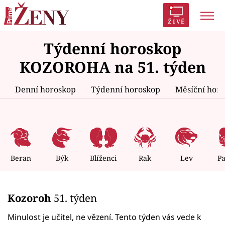
ŽIVĚ
Týdenní horoskop
Trendy:
Polabí
Inspekce
Prostřeno!
AYTO?
KOZOROHA na 51. týden
Módní alarm
Zrádci
Proměny
Denní horoskop
Týdenní horoskop
Měsíční hor
Témata
Celebrity
Beran
Býk
Blíženci
Rak
Lev
P
Vztahy
Kozoroh
51. týden
Seriály
Minulost je učitel, ne vězení. Tento týden vás vede k