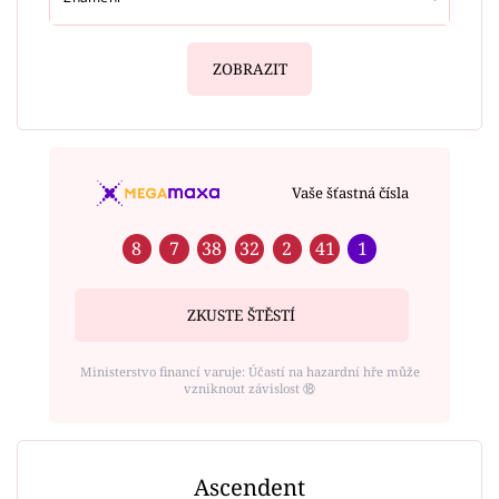
ZOBRAZIT
Vaše šťastná čísla
8
7
38
32
2
41
1
ZKUSTE ŠTĚSTÍ
Ministerstvo financí varuje: Účastí na hazardní hře může
vzniknout závislost ⑱
Ascendent