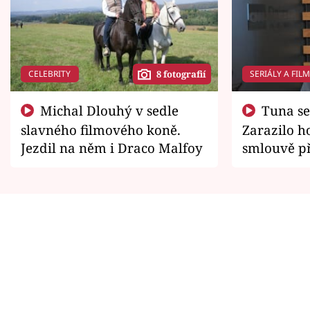
CELEBRITY
SERIÁLY A FIL
8 fotografií
Michal Dlouhý v sedle
Tuna se chtěl vrátit domů.
slavného filmového koně.
Zarazilo ho
Jezdil na něm i Draco Malfoy
smlouvě př
zemřít