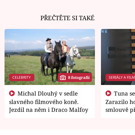
PŘEČTĚTE SI TAKÉ
CELEBRITY
SERIÁLY A FIL
8 fotografií
Michal Dlouhý v sedle
Tuna se chtěl vrátit domů.
slavného filmového koně.
Zarazilo ho
Jezdil na něm i Draco Malfoy
smlouvě př
zemřít