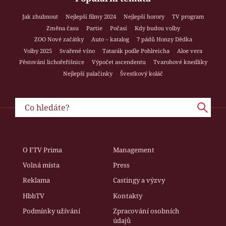
Jak zhubnout
Nejlepší filmy 2024
Nejlepší horory
TV program
Změna času
Partie
Počasí
Kdy budou volby
ZOO Nové začátky
Auto – katalog
7 pádů Honzy Dědka
Volby 2025
Svařené víno
Tatarák podle Pohlreicha
Aloe vera
Pěstování lichořeřišnice
Výpočet ascendentu
Tvarohové knedlíky
Nejlepší palačinky
Švestkový koláč
O FTV Prima
Management
Volná místa
Press
Reklama
Castingy a výzvy
HbbTV
Kontakty
Podmínky užívání
Zpracování osobních
údajů