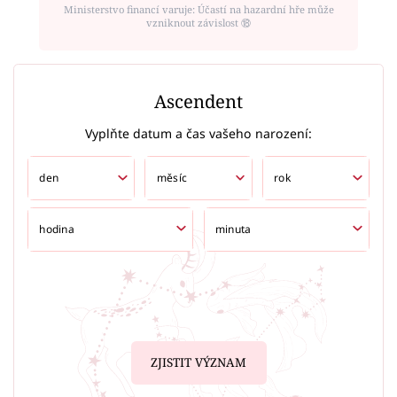
Ministerstvo financí varuje: Účastí na hazardní hře může
vzniknout závislost ⑱
Ascendent
Vyplňte datum a čas vašeho narození:
ZJISTIT VÝZNAM