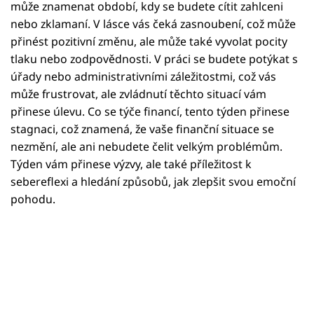
Horoskopy
může znamenat období, kdy se budete cítit zahlceni
nebo zklamaní. V lásce vás čeká zasnoubení, což může
Sledujte prima+
přinést pozitivní změnu, ale může také vyvolat pocity
tlaku nebo zodpovědnosti. V práci se budete potýkat s
Filmový festival Karlovy Vary
úřady nebo administrativními záležitostmi, což vás
může frustrovat, ale zvládnutí těchto situací vám
Pořady
přinese úlevu. Co se týče financí, tento týden přinese
stagnaci, což znamená, že vaše finanční situace se
Mámy sobě
nezmění, ale ani nebudete čelit velkým problémům.
Týden vám přinese výzvy, ale také příležitost k
sebereflexi a hledání způsobů, jak zlepšit svou emoční
Přihlášení
pohodu.
Sledujte nás