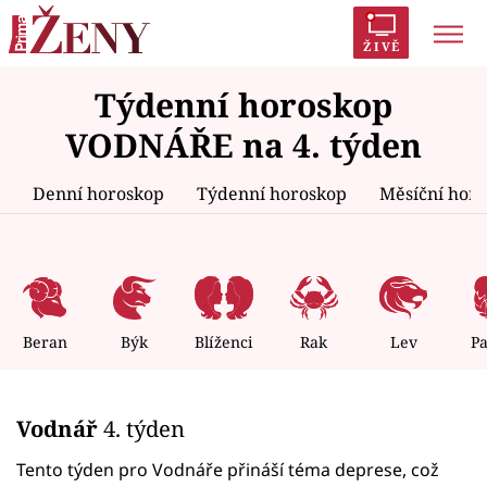
ŽIVĚ
Týdenní horoskop
Trendy:
Polabí
Inspekce
Prostřeno!
AYTO?
VODNÁŘE na 4. týden
Módní alarm
Zrádci
Proměny
Denní horoskop
Týdenní horoskop
Měsíční hor
Témata
Celebrity
Beran
Býk
Blíženci
Rak
Lev
P
Vztahy
Vodnář
4. týden
Seriály
Tento týden pro Vodnáře přináší téma deprese, což