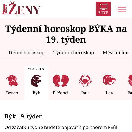
ŽIVĚ
Týdenní horoskop BÝKA na
Trendy:
Polabí
Inspekce
Prostřeno!
AYTO?
19. týden
Módní alarm
Zrádci
Proměny
Denní horoskop
Týdenní horoskop
Měsíční hor
21.4. - 21.5.
Témata
Celebrity
Beran
Býk
Blíženci
Rak
Lev
P
Vztahy
Býk
19. týden
Seriály
Od začátku týdne budete bojovat s partnerem kvůli