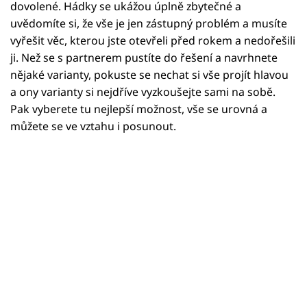
Horoskopy
dovolené. Hádky se ukážou úplně zbytečné a
uvědomíte si, že vše je jen zástupný problém a musíte
Sledujte prima+
vyřešit věc, kterou jste otevřeli před rokem a nedořešili
ji. Než se s partnerem pustíte do řešení a navrhnete
Filmový festival Karlovy Vary
nějaké varianty, pokuste se nechat si vše projít hlavou
a ony varianty si nejdříve vyzkoušejte sami na sobě.
Pořady
Pak vyberete tu nejlepší možnost, vše se urovná a
můžete se ve vztahu i posunout.
Mámy sobě
Přihlášení
Sledujte nás