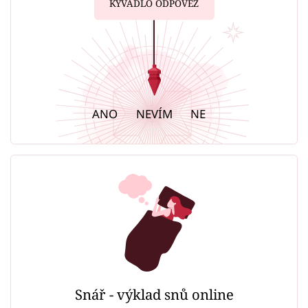
KYVADLO ODPOVĚZ
ANO
NEVÍM
NE
Snář - výklad snů online