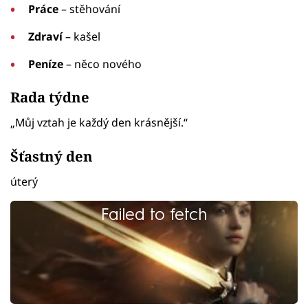
Práce
– stěhování
Zdraví
– kašel
Peníze
– něco nového
Rada týdne
„Můj vztah je každý den krásnější.“
Šťastný den
úterý
Failed to fetch