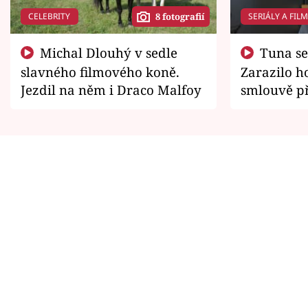
CELEBRITY
SERIÁLY A FIL
8 fotografií
Michal Dlouhý v sedle
Tuna se chtěl vrátit domů.
slavného filmového koně.
Zarazilo ho
Jezdil na něm i Draco Malfoy
smlouvě př
zemřít