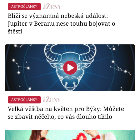
ASTROČLÁNKY
Blíží se významná nebeská událost:
Jupiter v Beranu nese touhu bojovat o
štěstí
ASTROČLÁNKY
Velká věštba na květen pro Býky: Můžete
se zbavit něčeho, co vás dlouho tížilo