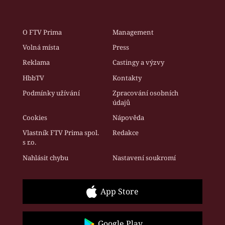
O FTV Prima
Management
Volná místa
Press
Reklama
Castingy a výzvy
HbbTV
Kontakty
Podmínky užívání
Zpracování osobních
údajů
Cookies
Nápověda
Vlastník FTV Prima spol.
Redakce
s r.o.
Nahlásit chybu
Nastavení soukromí
App Store
Google Play