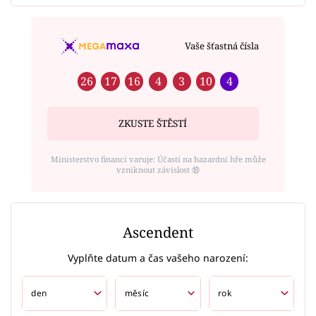
Vaše šťastná čísla
26
17
16
4
3
10
4
ZKUSTE ŠTĚSTÍ
Ministerstvo financí varuje: Účastí na hazardní hře může
vzniknout závislost ⑱
Ascendent
Vyplňte datum a čas vašeho narození: