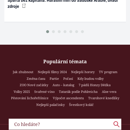
Sparta bez kapitána. Haraslín míří do Saúdské Arábie, uvádí
zdroje
Populární témata
Jak zhubnout
Nejlepší filmy 2024
Nejlepší horory
TV program
Změna času
Partie
Počasí
Kdy budou volby
ZOO Nové začátky
Auto – katalog
7 pádů Honzy Dědka
Volby 2025
Svařené víno
Tatarák podle Pohlreicha
Aloe vera
Pěstování lichořeřišnice
Výpočet ascendentu
Tvarohové knedlíky
Nejlepší palačinky
Švestkový koláč