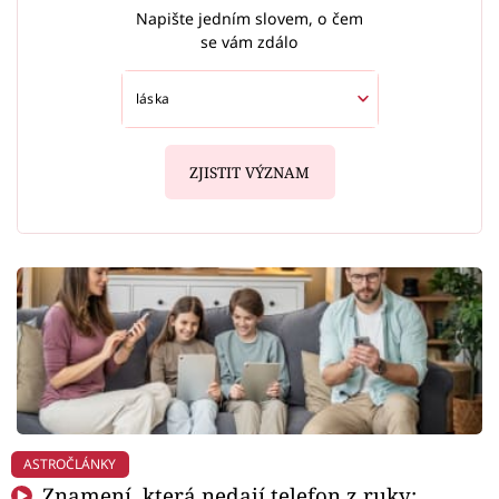
Napište jedním slovem, o čem
se vám zdálo
ZJISTIT VÝZNAM
ASTROČLÁNKY
Znamení, která nedají telefon z ruky: