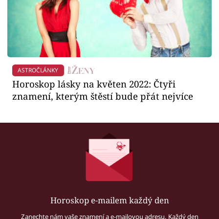
ASTROČLÁNKY
Horoskop lásky na květen 2022: Čtyři
znamení, kterým štěstí bude přát nejvíce
Horoskop e-mailem každý den
Zanechte nám vaše znamení a e-mailovou adresu. Každý den