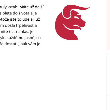
ulý vztah. Máte už delší
 plete do života a je
ože jste to udělali už
vám došla trpělivost a
íte říct nahlas. Je
bylo každému jasné, co
e dostat. Jinak vám je