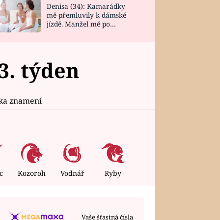
Denisa (34): Kamarádky
mě přemluvily k dámské
jízdě. Manžel mě po
návratu zaskočil
3. týden
ika znamení
c
Kozoroh
Vodnář
Ryby
Vaše šťastná čísla