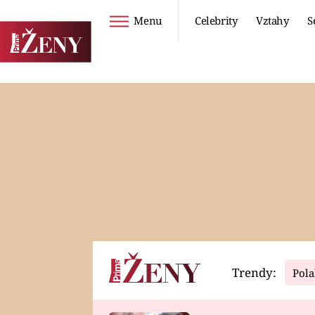
Menu
Celebrity
Vztahy
S
Seriály
Životní styl
ZOO
DIETY A HUBNUTÍ
PROSTŘENO!
CESTOVÁNÍ A
DOVOLENÁ
DUCH
ZDRAVÍ
Trendy:
Pola
Horoskopy
Video
ASTROČLÁNKY
SERIÁLY