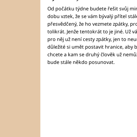
Od počátku týdne budete řešit svůj min
dobu vztek, že se vám bývalý přítel stále
přesvědčený, že ho vezmete zpátky, prot
tolikrát. Jenže tentokrát to je jiné. Už 
pro něj už není cesty zpátky, jen to neum
důležité si umět postavit hranice, aby 
chcete a kam se druhý člověk už nemůž
bude stále někdo posunovat.