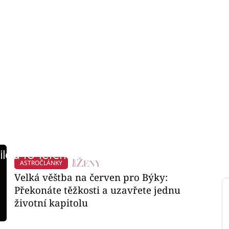
iled to fetch
ASTROČLÁNKY
Velká věštba na červen pro Býky:
Překonáte těžkosti a uzavřete jednu
životní kapitolu