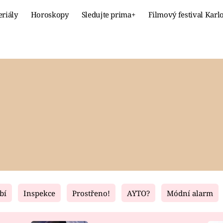
eriály
Horoskopy
Sledujte prima+
Filmový festival Karl
Celebrity
Recept
MÓDA A KRÁSA
HLAVNÍ JÍ
VZTAHY A SEX
SLADKÉ
PRIMA MAMINKA
ZDRAVÉ
bí
Inspekce
Prostřeno!
AYTO?
Módní alarm
Fresh
Living
RECEPTY
BYDLENÍ