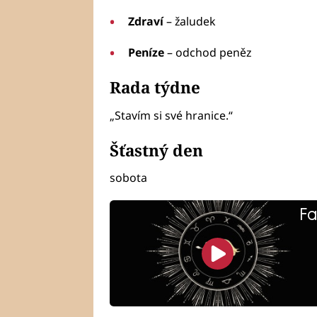
Zdraví
– žaludek
Peníze
– odchod peněz
Rada týdne
„Stavím si své hranice.“
Šťastný den
sobota
Fa