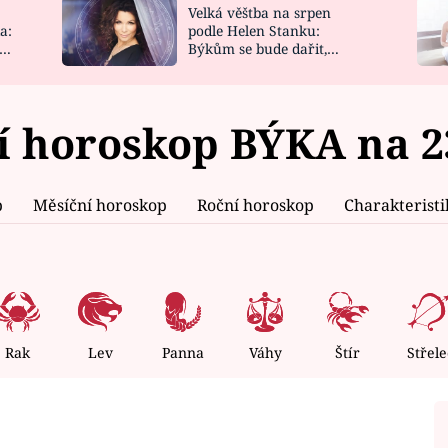
Velká věštba na srpen
NOVINKY
ZAHRADA
a:
podle Helen Stanku:
y
Býkům se bude dařit,
VIDEORECEPTY
DESIGN
Vodnáře čeká jízda
 horoskop BÝKA na 2
p
Měsíční horoskop
Roční horoskop
Charakterist
Rak
Lev
Panna
Váhy
Štír
Střele