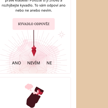
právě kladete? Položte si ji znovu a
rozhýbejte kyvadlo. To vám odpoví ano
nebo ne anebo nevím.
KYVADLO ODPOVĚZ
ANO
NEVÍM
NE