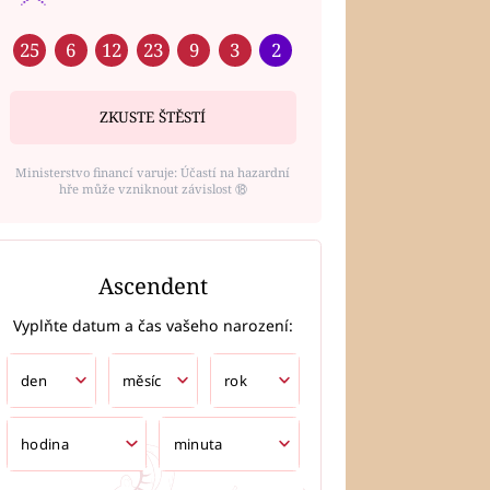
25
6
12
23
9
3
2
ZKUSTE ŠTĚSTÍ
Ministerstvo financí varuje: Účastí na hazardní
hře může vzniknout závislost ⑱
Ascendent
Vyplňte datum a čas vašeho narození: