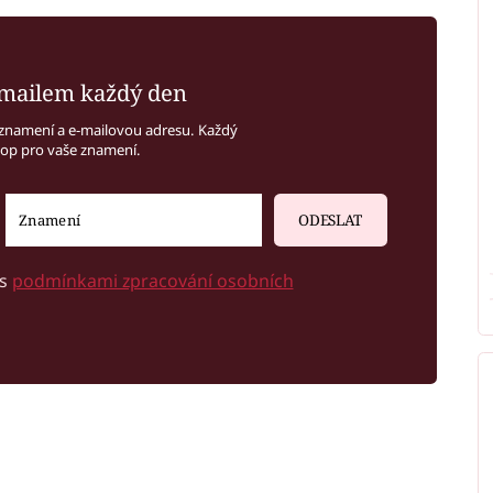
mailem každý den
znamení a e-mailovou adresu. Každý
kop pro vaše znamení.
ODESLAT
 s
podmínkami zpracování osobních