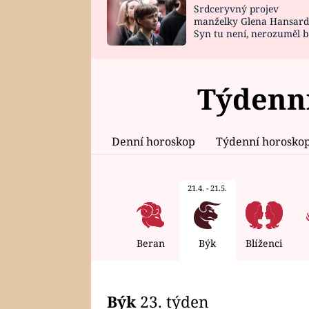
Srdceryvný projev
SNÁŘ
CELEBRITY
manželky Glena Hansard
Syn tu není, nerozuměl b
HOROSKOP NA
VAŘENÍ
tomu, vysvětlila
ROK 2023
Týdenní
Denní horoskop
Týdenní horosko
21.4. - 21.5.
Beran
Býk
Blíženci
Býk
23. týden