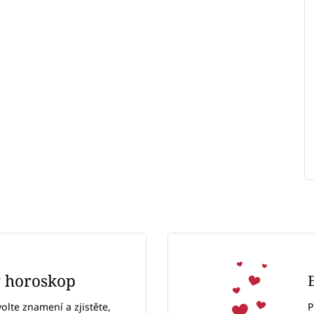
ý horoskop
P
volte znamení a zjistěte,