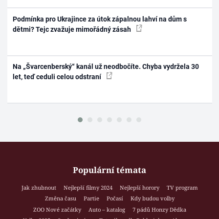
Podmínka pro Ukrajince za útok zápalnou lahví na dům s
dětmi? Tejc zvažuje mimořádný zásah
Na „Švarcenberský“ kanál už neodbočíte. Chyba vydržela 30
let, teď ceduli celou odstraní
Populární témata
Jak zhubnout
Nejlepší filmy 2024
Nejlepší horory
TV program
Změna času
Partie
Počasí
Kdy budou volby
ZOO Nové začátky
Auto – katalog
7 pádů Honzy Dědka