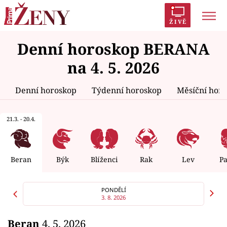
ŽIVĚ
Denní horoskop BERANA
Trendy:
Polabí
Inspekce
Prostřeno!
AYTO?
na 4. 5. 2026
Módní alarm
Zrádci
Proměny
Denní horoskop
Týdenní horoskop
Měsíční hor
21.3. - 20.4.
Témata
Celebrity
Beran
Býk
Blíženci
Rak
Lev
P
Vztahy
PONDĚLÍ
3. 8. 2026
Seriály
Beran
4. 5. 2026