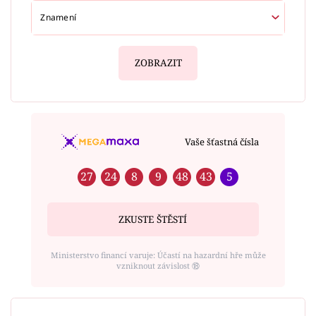
ZOBRAZIT
Vaše šťastná čísla
27
24
8
9
48
43
5
ZKUSTE ŠTĚSTÍ
Ministerstvo financí varuje: Účastí na hazardní hře může
vzniknout závislost ⑱