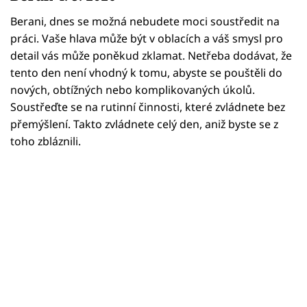
Horoskopy
Berani, dnes se možná nebudete moci soustředit na
Sledujte prima+
práci. Vaše hlava může být v oblacích a váš smysl pro
detail vás může poněkud zklamat. Netřeba dodávat, že
Filmový festival Karlovy Vary
tento den není vhodný k tomu, abyste se pouštěli do
nových, obtížných nebo komplikovaných úkolů.
Pořady
Soustřeďte se na rutinní činnosti, které zvládnete bez
přemýšlení. Takto zvládnete celý den, aniž byste se z
Mámy sobě
toho zbláznili.
Přihlášení
Sledujte nás