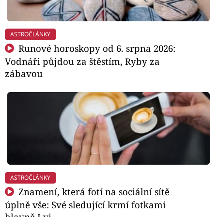
ASTROČLÁNKY
Runové horoskopy od 6. srpna 2026:
Vodnáři půjdou za štěstím, Ryby za
zábavou
ASTROČLÁNKY
Znamení, která fotí na sociální sítě
úplně vše: Své sledující krmí fotkami
hlavně Lvi