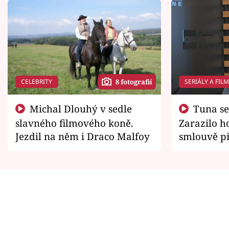
CELEBRITY
SERIÁLY A FIL
8 fotografií
Michal Dlouhý v sedle
Tuna se chtěl vrátit domů.
slavného filmového koně.
Zarazilo ho
Jezdil na něm i Draco Malfoy
smlouvě př
zemřít