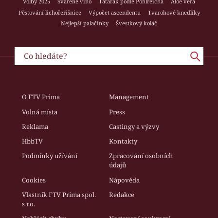
Volby 2025
Svařené víno
Tatarák podle Pohlreicha
Aloe vera
Pěstování lichořeřišnice
Výpočet ascendentu
Tvarohové knedlíky
Nejlepší palačinky
Švestkový koláč
O FTV Prima
Management
Volná místa
Press
Reklama
Castingy a výzvy
HbbTV
Kontakty
Podmínky užívání
Zpracování osobních
údajů
Cookies
Nápověda
Vlastník FTV Prima spol.
Redakce
s r.o.