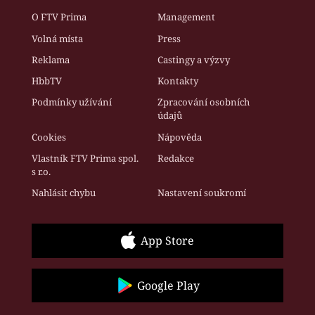
O FTV Prima
Management
Volná místa
Press
Reklama
Castingy a výzvy
HbbTV
Kontakty
Podmínky užívání
Zpracování osobních
údajů
Cookies
Nápověda
Vlastník FTV Prima spol.
Redakce
s r.o.
Nahlásit chybu
Nastavení soukromí
App Store
Google Play