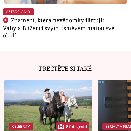
ASTROČLÁNKY
Znamení, která nevědomky flirtují:
Váhy a Blíženci svým úsměvem matou své
okolí
PŘEČTĚTE SI TAKÉ
CELEBRITY
SERIÁLY A FIL
8 fotografií