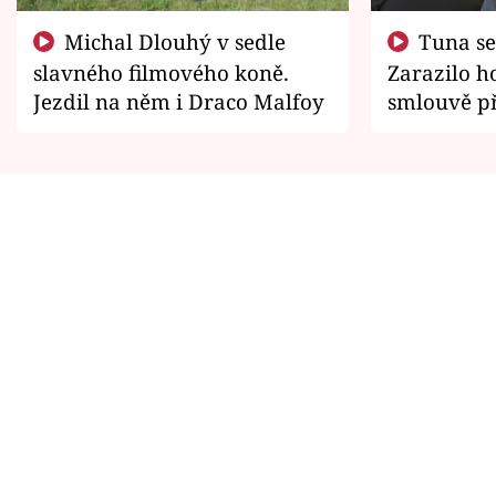
Michal Dlouhý v sedle
Tuna se chtěl vrátit domů.
slavného filmového koně.
Zarazilo ho
Jezdil na něm i Draco Malfoy
smlouvě př
zemřít