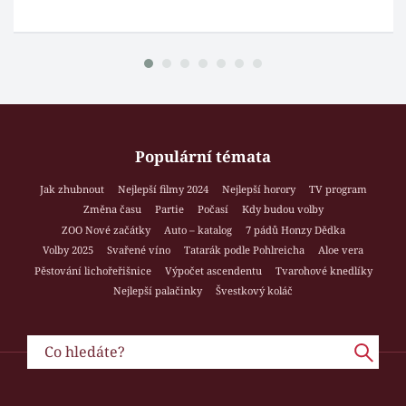
Populární témata
Jak zhubnout
Nejlepší filmy 2024
Nejlepší horory
TV program
Změna času
Partie
Počasí
Kdy budou volby
ZOO Nové začátky
Auto – katalog
7 pádů Honzy Dědka
Volby 2025
Svařené víno
Tatarák podle Pohlreicha
Aloe vera
Pěstování lichořeřišnice
Výpočet ascendentu
Tvarohové knedlíky
Nejlepší palačinky
Švestkový koláč