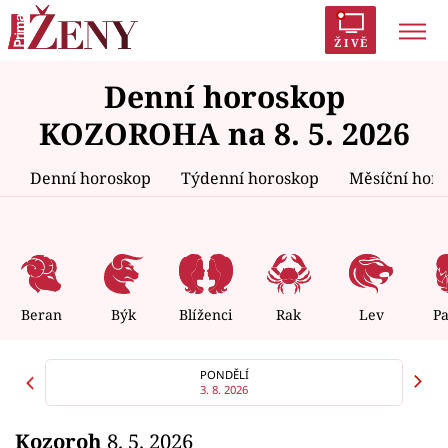
ŽIVĚ
Denní horoskop
Trendy:
Polabí
Inspekce
Prostřeno!
AYTO?
KOZOROHA na 8. 5. 2026
Módní alarm
Zrádci
Proměny
Denní horoskop
Týdenní horoskop
Měsíční hor
Témata
Celebrity
Beran
Býk
Blíženci
Rak
Lev
P
Vztahy
PONDĚLÍ
3. 8. 2026
Seriály
Kozoroh
8. 5. 2026