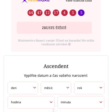
Vaše šťastná čísla
44
47
12
17
4
5
5
ZKUSTE ŠTĚSTÍ
Ministerstvo financí varuje: Účastí na hazardní hře může
vzniknout závislost ⑱
Ascendent
Vyplňte datum a čas vašeho narození: