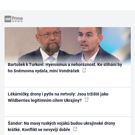
Bartošek k Turkovi: Hyenismus a nehoráznost. Ke stíhání by
ho Sněmovna vydala, míní Vondráček
Lékárničky, drony i pytle na mrtvoly: Jsou tržiště jako
Wildberries legitimním cílem Ukrajiny?
Šándor: Na masy ruských vojáků budou ukrajinské drony
krátké. Konflikt se nevyvíjí dobře