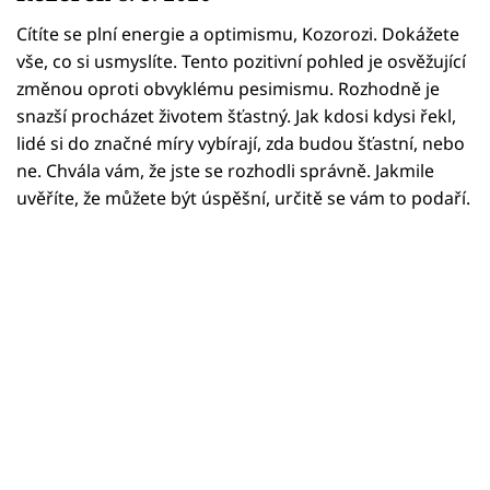
Horoskopy
Cítíte se plní energie a optimismu, Kozorozi. Dokážete
Sledujte prima+
vše, co si usmyslíte. Tento pozitivní pohled je osvěžující
změnou oproti obvyklému pesimismu. Rozhodně je
Filmový festival Karlovy Vary
snazší procházet životem šťastný. Jak kdosi kdysi řekl,
lidé si do značné míry vybírají, zda budou šťastní, nebo
Pořady
ne. Chvála vám, že jste se rozhodli správně. Jakmile
uvěříte, že můžete být úspěšní, určitě se vám to podaří.
Mámy sobě
Přihlášení
Sledujte nás