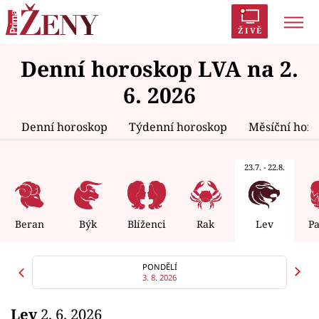
ŽIVĚ
Denní horoskop LVA na 2.
Trendy:
Polabí
Inspekce
Prostřeno!
AYTO?
6. 2026
Módní alarm
Zrádci
Proměny
Denní horoskop
Týdenní horoskop
Měsíční hor
23.7. - 22.8.
Témata
Celebrity
Beran
Býk
Blíženci
Rak
Lev
P
Vztahy
PONDĚLÍ
3. 8. 2026
Seriály
Lev
2. 6. 2026