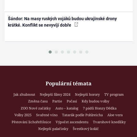
Šándor: Na masy ruských vojáků budou ukrajinské drony
krátké. Konflikt se nevyvíjí dobře
Populární témata
Jak zhubnout
Nejlepší filmy 2024
Nejlepší horory
TV program
Změna času
Partie
Počasí
Kdy budou volby
ZOO Nové začátky
Auto – katalog
7 pádů Honzy Dědka
Volby 2025
Svařené víno
Tatarák podle Pohlreicha
Aloe vera
Pěstování lichořeřišnice
Výpočet ascendentu
Tvarohové knedlíky
Nejlepší palačinky
Švestkový koláč