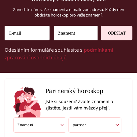
Zanechte nám vaše znamení a e-mailovou adresu. Každý den
obdržíte horoskop pro vaše znamení.
ODESLAT
Odesláním formuláře souhlasíte s
podmínkami
zpracování osobních údajů
Partnerský horoskop
Jste si souzení? Zvolte znamení a
zjistěte, jestli vám hvězdy přejí.