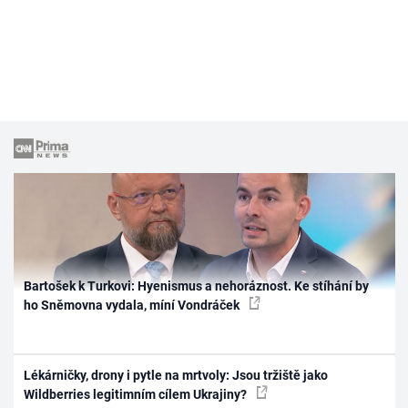
Bartošek k Turkovi: Hyenismus a nehoráznost. Ke stíhání by
ho Sněmovna vydala, míní Vondráček
Lékárničky, drony i pytle na mrtvoly: Jsou tržiště jako
Wildberries legitimním cílem Ukrajiny?