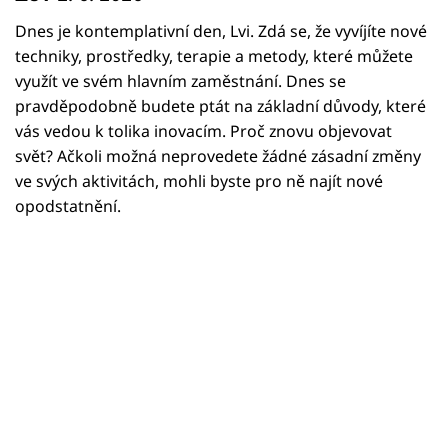
Horoskopy
Dnes je kontemplativní den, Lvi. Zdá se, že vyvíjíte nové
Sledujte prima+
techniky, prostředky, terapie a metody, které můžete
využít ve svém hlavním zaměstnání. Dnes se
Filmový festival Karlovy Vary
pravděpodobně budete ptát na základní důvody, které
vás vedou k tolika inovacím. Proč znovu objevovat
Pořady
svět? Ačkoli možná neprovedete žádné zásadní změny
ve svých aktivitách, mohli byste pro ně najít nové
Mámy sobě
opodstatnění.
Přihlášení
Sledujte nás