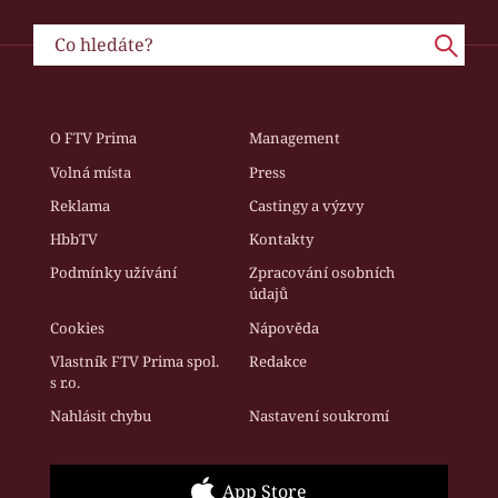
O FTV Prima
Management
Volná místa
Press
Reklama
Castingy a výzvy
HbbTV
Kontakty
Podmínky užívání
Zpracování osobních
údajů
Cookies
Nápověda
Vlastník FTV Prima spol.
Redakce
s r.o.
Nahlásit chybu
Nastavení soukromí
App Store