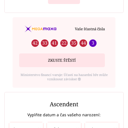
Vaše šťastná čísla
42
33
41
22
35
44
3
ZKUSTE ŠTĚSTÍ
Ministerstvo financí varuje: Účastí na hazardní hře může
vzniknout závislost ⑱
Ascendent
Vyplňte datum a čas vašeho narození: