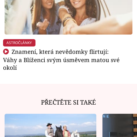
ASTROČLÁNKY
Znamení, která nevědomky flirtují:
Váhy a Blíženci svým úsměvem matou své
okolí
PŘEČTĚTE SI TAKÉ