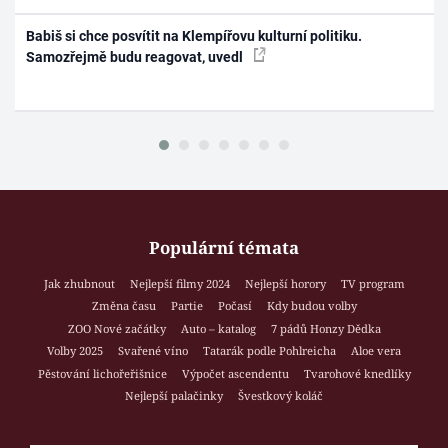
Babiš si chce posvítit na Klempířovu kulturní politiku.
Samozřejmě budu reagovat, uvedl
Populární témata
Jak zhubnout
Nejlepší filmy 2024
Nejlepší horory
TV program
Změna času
Partie
Počasí
Kdy budou volby
ZOO Nové začátky
Auto – katalog
7 pádů Honzy Dědka
Volby 2025
Svařené víno
Tatarák podle Pohlreicha
Aloe vera
Pěstování lichořeřišnice
Výpočet ascendentu
Tvarohové knedlíky
Nejlepší palačinky
Švestkový koláč