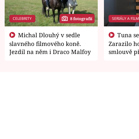
CELEBRITY
SERIÁLY A FIL
8 fotografií
Michal Dlouhý v sedle
Tuna se chtěl vrátit domů.
slavného filmového koně.
Zarazilo ho
Jezdil na něm i Draco Malfoy
smlouvě př
zemřít