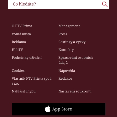
O FTV Prima
Management
Volná místa
Press
Reklama
Castingy a výzvy
HbbTV
Kontakty
Podmínky užívání
Zpracování osobních
údajů
Cookies
Nápověda
Vlastník FTV Prima spol.
Redakce
s r.o.
Nahlásit chybu
Nastavení soukromí
App Store