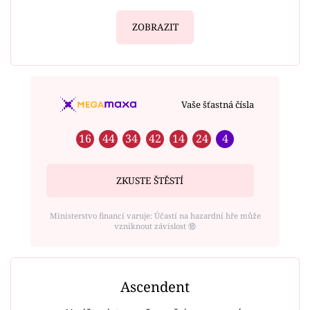
ZOBRAZIT
Vaše šťastná čísla
16
44
34
42
14
24
4
ZKUSTE ŠTĚSTÍ
Ministerstvo financí varuje: Účastí na hazardní hře může
vzniknout závislost ⑱
Ascendent