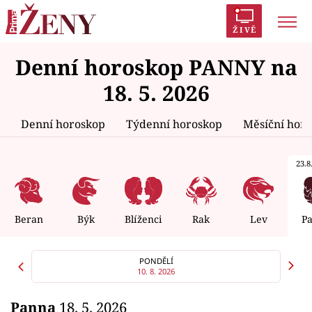
ŽIVĚ
Denní horoskop PANNY na
Trendy:
Polabí
Inspekce
Prostřeno!
AYTO?
18. 5. 2026
Módní alarm
Zrádci
Proměny
Denní horoskop
Týdenní horoskop
Měsíční hor
23.8.
Témata
Celebrity
Beran
Býk
Blíženci
Rak
Lev
P
Vztahy
PONDĚLÍ
10. 8. 2026
Seriály
Panna
18. 5. 2026