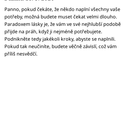
Horoskopy
Panno, pokud čekáte, že někdo naplní všechny vaše
Sledujte prima+
potřeby, možná budete muset čekat velmi dlouho.
Paradoxem lásky je, že vám ve své nejhlubší podobě
Filmový festival Karlovy Vary
přijde na práh, když ji nejméně potřebujete.
Podnikněte tedy jakékoli kroky, abyste se naplnili.
Pořady
Pokud tak neučiníte, budete věčně závislí, což vám
příliš nesvědčí.
Mámy sobě
Přihlášení
Sledujte nás