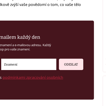
elkově zvýší vaše povědomí o tom, co vaše tělo
mailem každý den
znamení a e-mailovou adresu. Každý
kop pro vaše znamení.
ODESLAT
 s
podmínkami zpracování osobních