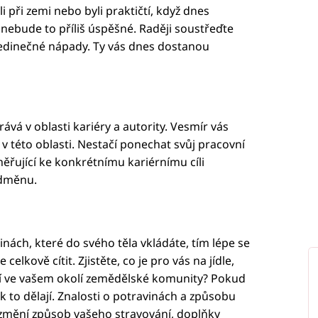
li při zemi nebo byli praktičtí, když dnes
, nebude to příliš úspěšné. Raději soustřeďte
 jedinečné nápady. Ty vás dnes dostanou
ává v oblasti kariéry a autority. Vesmír vás
 v této oblasti. Nestačí ponechat svůj pracovní
ěřující ke konkrétnímu kariérnímu cíli
odměnu.
nách, které do svého těla vkládáte, tím lépe se
elkově cítit. Zjistěte, co je pro vás na jídle,
tují ve vašem okolí zemědělské komunity? Pokud
ak to dělají. Znalosti o potravinách a způsobu
 a změní způsob vašeho stravování, doplňky