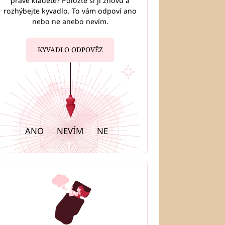
právě kladete? Položte si ji znovu a
rozhýbejte kyvadlo. To vám odpoví ano
nebo ne anebo nevím.
KYVADLO ODPOVĚZ
ANO
NEVÍM
NE