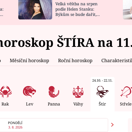
Velká věštba na srpen
NOVINKY
ZAHRADA
a:
podle Helen Stanku:
y
Býkům se bude dařit,
VIDEORECEPTY
DESIGN
Vodnáře čeká jízda
oroskop ŠTÍRA na 11.
p
Měsíční horoskop
Roční horoskop
Charakterist
24.10. - 22.11.
Rak
Lev
Panna
Váhy
Štír
Střele
PONDĚLÍ
3. 8. 2026