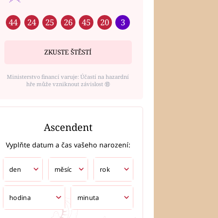
44
24
25
26
45
20
3
ZKUSTE ŠTĚSTÍ
Ministerstvo financí varuje: Účastí na hazardní
hře může vzniknout závislost ⑱
Ascendent
Vyplňte datum a čas vašeho narození: