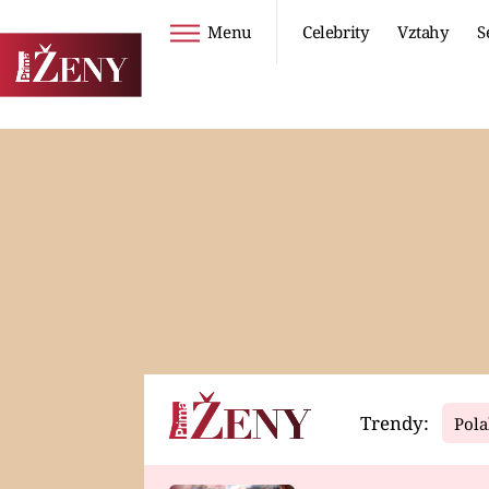
Menu
Celebrity
Vztahy
S
Seriály
Životní styl
ZOO
DIETY A HUBNUTÍ
PROSTŘENO!
CESTOVÁNÍ A
DOVOLENÁ
DUCH
ZDRAVÍ
Trendy:
Pola
Horoskopy
Video
ASTROČLÁNKY
SERIÁLY