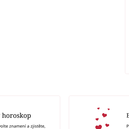
ý horoskop
P
volte znamení a zjistěte,