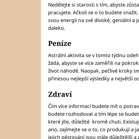
Nedělejte si starosti s tím, abyste zůsta
pracujete. Ačkoli se o to budete snažit
svou energii na své divoké, geniální a
daleko.
Peníze
Astrální aktivita se v tomto týdnu odehr
žádá, abyste se více zaměřili na pokrok
život náhodě. Naopak, pečlivé kroky sm
přinesou nejlepší výsledky a největší 
Zdraví
Čím více informací budete mít o potravi
budete rozhodovat a tím lépe se budete c
které jíte, důležité kromě chuti. Exis
ano, zajímejte se o to, co produkují a j
jejich pěstování jsou stále důležitější