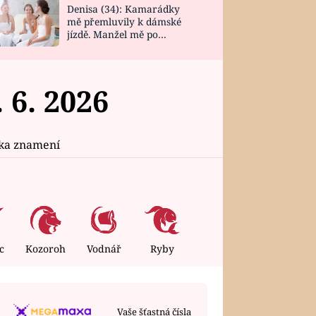
Denisa (34): Kamarádky
mě přemluvily k dámské
jízdě. Manžel mě po
návratu zaskočil
 6. 2026
ika znamení
c
Kozoroh
Vodnář
Ryby
ÚTERÝ
4. 8. 2026
Vaše šťastná čísla