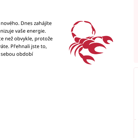
nového. Dnes zahájíte
izuje vaše energie.
ce než obvykle, protože
áte. Přehnali jste to,
ed sebou období