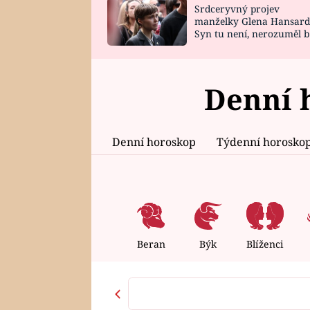
Srdceryvný projev
SNÁŘ
CELEBRITY
manželky Glena Hansard
Syn tu není, nerozuměl b
HOROSKOP NA
VAŘENÍ
tomu, vysvětlila
ROK 2023
Denní h
Denní horoskop
Týdenní horosko
Beran
Býk
Blíženci