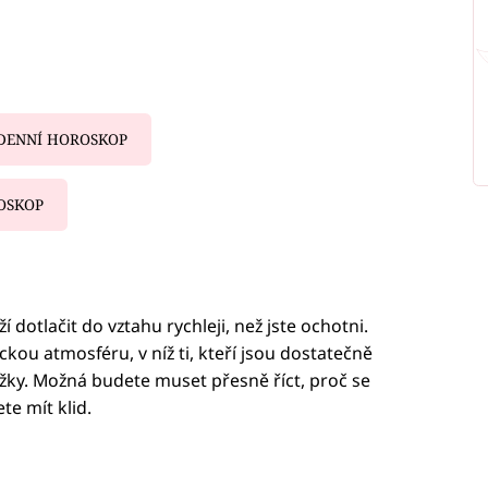
DENNÍ HOROSKOP
OSKOP
iled to fetch
dotlačit do vztahu rychleji, než jste ochotni.
kou atmosféru, v níž ti, kteří jsou dostatečně
ážky. Možná budete muset přesně říct, proč se
ete mít klid.