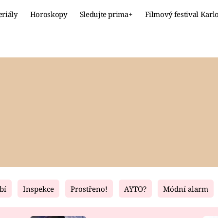
eriály
Horoskopy
Sledujte prima+
Filmový festival Karl
Celebrity
Recept
MÓDA A KRÁSA
HLAVNÍ JÍ
VZTAHY A SEX
SLADKÉ
PRIMA MAMINKA
ZDRAVÉ
bí
Inspekce
Prostřeno!
AYTO?
Módní alarm
Fresh
Living
RECEPTY
BYDLENÍ