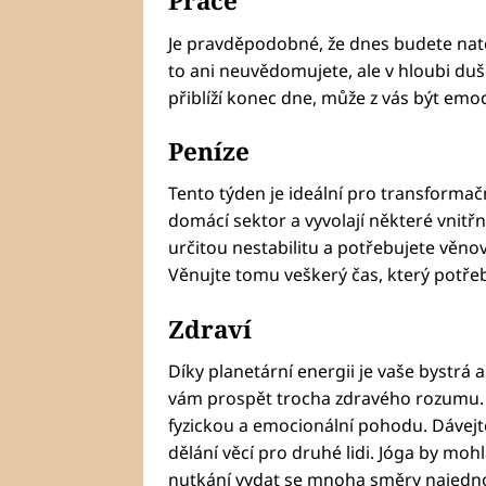
Práce
Je pravděpodobné, že dnes budete natoli
to ani neuvědomujete, ale v hloubi duš
přiblíží konec dne, může z vás být emoc
Peníze
Tento týden je ideální pro transformač
domácí sektor a vyvolají některé vnitřn
určitou nestabilitu a potřebujete věno
Věnujte tomu veškerý čas, který potřeb
Zdraví
Díky planetární energii je vaše bystrá 
vám prospět trocha zdravého rozumu. D
fyzickou a emocionální pohodu. Dávejte 
dělání věcí pro druhé lidi. Jóga by moh
nutkání vydat se mnoha směry najedn