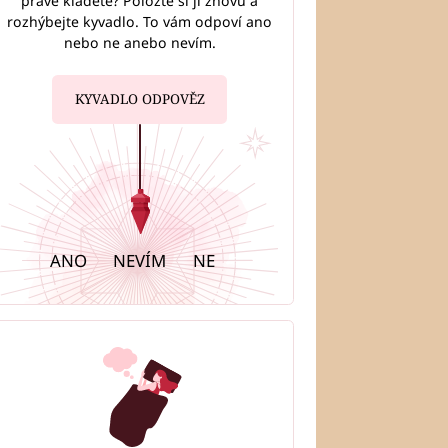
právě kladete? Položte si ji znovu a
rozhýbejte kyvadlo. To vám odpoví ano
nebo ne anebo nevím.
KYVADLO ODPOVĚZ
ANO
NEVÍM
NE