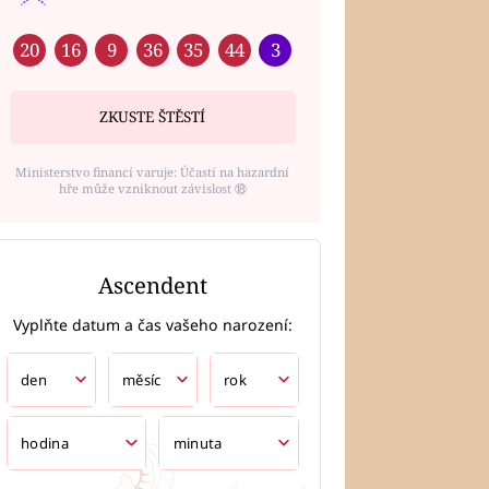
20
16
9
36
35
44
3
ZKUSTE ŠTĚSTÍ
Ministerstvo financí varuje: Účastí na hazardní
hře může vzniknout závislost ⑱
Ascendent
Vyplňte datum a čas vašeho narození: