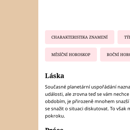
CHARAKTERISTIKA ZNAMENÍ
TÝ
MĚSÍČNÍ HOROSKOP
ROČNÍ HOR
Fa
Láska
Současné planetární uspořádání naznač
události, ale zrovna teď se vám nechce
obdobím, je přirozeně mnohem snazší s
se snažit o situaci diskutovat. To vša
pokroku.