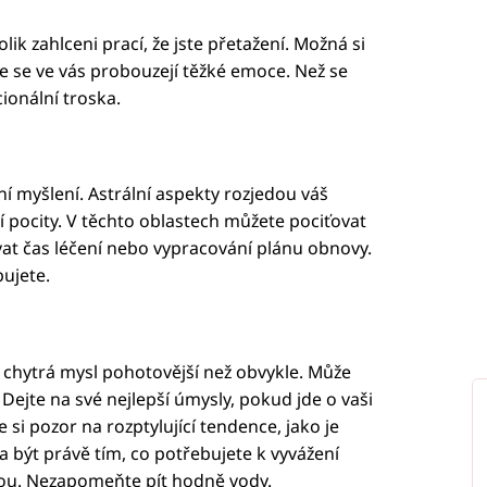
k zahlceni prací, že jste přetažení. Možná si
e se ve vás probouzejí těžké emoce. Než se
ionální troska.
ní myšlení. Astrální aspekty rozjedou váš
í pocity. V těchto oblastech můžete pociťovat
vat čas léčení nebo vypracování plánu obnovy.
ujete.
a chytrá mysl pohotovější než obvykle. Může
ejte na své nejlepší úmysly, pokud jde o vaši
si pozor na rozptylující tendence, jako je
la být právě tím, co potřebujete k vyvážení
ou. Nezapomeňte pít hodně vody.