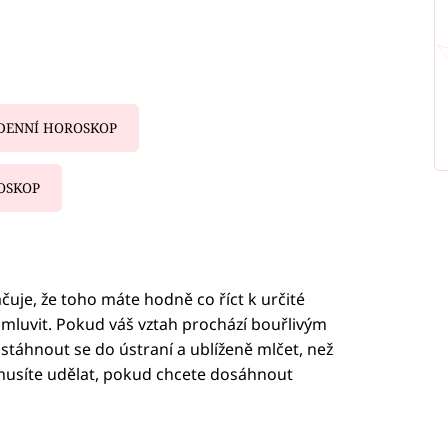
DENNÍ HOROSKOP
OSKOP
iled to fetch
uje, že toho máte hodně co říct k určité
 mluvit. Pokud váš vztah prochází bouřlivým
táhnout se do ústraní a ublíženě mlčet, než
k musíte udělat, pokud chcete dosáhnout