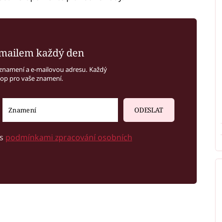
mailem každý den
znamení a e-mailovou adresu. Každý
kop pro vaše znamení.
ODESLAT
 s
podmínkami zpracování osobních