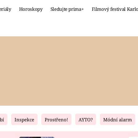
eriály
Horoskopy
Sledujte prima+
Filmový festival Karl
Celebrity
Recept
MÓDA A KRÁSA
HLAVNÍ JÍ
VZTAHY A SEX
SLADKÉ
PRIMA MAMINKA
ZDRAVÉ
bí
Inspekce
Prostřeno!
AYTO?
Módní alarm
Fresh
Living
RECEPTY
BYDLENÍ