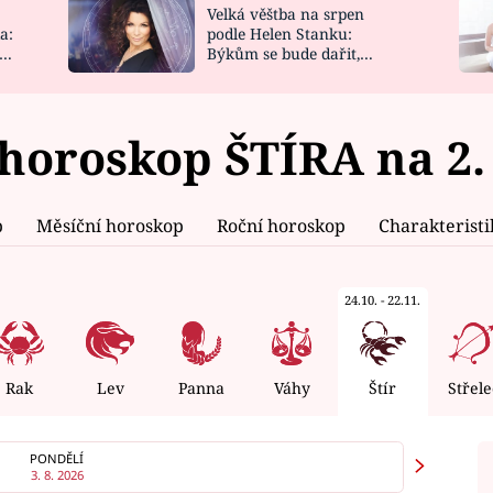
Velká věštba na srpen
NOVINKY
ZAHRADA
a:
podle Helen Stanku:
y
Býkům se bude dařit,
VIDEORECEPTY
DESIGN
Vodnáře čeká jízda
horoskop ŠTÍRA na 2. 
p
Měsíční horoskop
Roční horoskop
Charakterist
24.10. - 22.11.
Rak
Lev
Panna
Váhy
Štír
Střele
PONDĚLÍ
3. 8. 2026