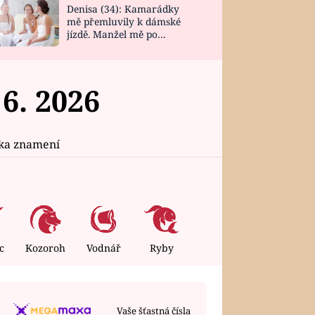
Denisa (34): Kamarádky
mě přemluvily k dámské
jízdě. Manžel mě po
návratu zaskočil
6. 2026
ika znamení
c
Kozoroh
Vodnář
Ryby
ÚTERÝ
4. 8. 2026
Vaše šťastná čísla