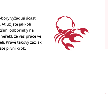
obory vyžadují účast
ť už jste jakkoli
ětšími odborníky na
neřekl, že vás práce ve
elí. Právě takový zázrak
áte první krok.