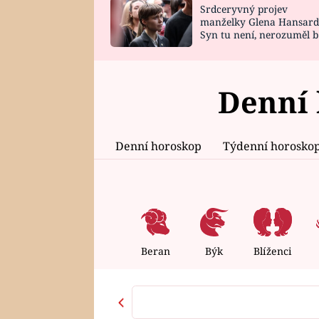
Srdceryvný projev
SNÁŘ
CELEBRITY
manželky Glena Hansard
Syn tu není, nerozuměl b
HOROSKOP NA
VAŘENÍ
tomu, vysvětlila
ROK 2023
Denní 
Denní horoskop
Týdenní horosko
Beran
Býk
Blíženci