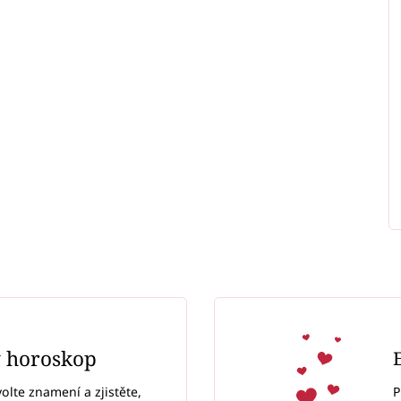
ý horoskop
P
volte znamení a zjistěte,