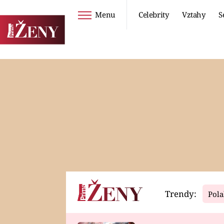
Menu
Celebrity
Vztahy
S
Seriály
Životní styl
ZOO
DIETY A HUBNUTÍ
PROSTŘENO!
CESTOVÁNÍ A
DOVOLENÁ
DUCH
ZDRAVÍ
Trendy:
Pola
Horoskopy
Video
ASTROČLÁNKY
SERIÁLY