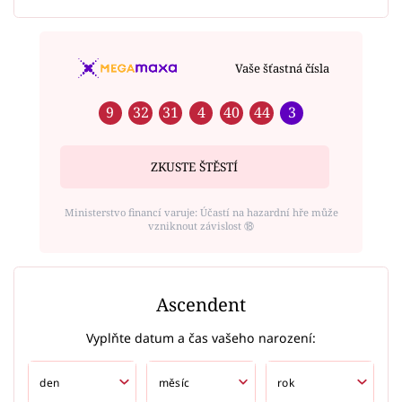
Vaše šťastná čísla
9
32
31
4
40
44
3
ZKUSTE ŠTĚSTÍ
Ministerstvo financí varuje: Účastí na hazardní hře může
vzniknout závislost ⑱
Ascendent
Vyplňte datum a čas vašeho narození: