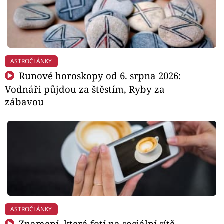
ASTROČLÁNKY
Runové horoskopy od 6. srpna 2026:
Vodnáři půjdou za štěstím, Ryby za
zábavou
ASTROČLÁNKY
Znamení, která fotí na sociální sítě