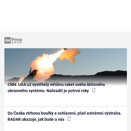
CNN: USA už vystřílely většinu raket svého klíčového
obranného systému. Nahradit je potrvá roky
Do Česka vtrhnou bouřky a ochlazení, platí extrémní výstraha.
RADAR ukazuje, jak bude u vás