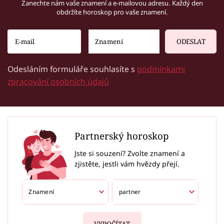
Zanechte nám vaše znamení a e-mailovou adresu. Každý den
obdržíte horoskop pro vaše znamení.
ODESLAT
Odesláním formuláře souhlasíte s
podmínkami
zpracování osobních údajů
Partnerský horoskop
Jste si souzení? Zvolte znamení a
zjistěte, jestli vám hvězdy přejí.