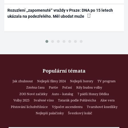
Rozuzlení „zapomenuté“ vraždy v Praze: DNA po 15 letech
ukázala na podezřelého. Měl ubodat muže
Populární témata
Jak zhubnout
Nejlepší filmy 2024
Nejlepší horory
TV program
Změna času
Partie
Počasí
Kdy budou volby
ZOO Nové začátky
Auto – katalog
7 pádů Honzy Dědka
Volby 2025
Svařené víno
Tatarák podle Pohlreicha
Aloe vera
Pěstování lichořeřišnice
Výpočet ascendentu
Tvarohové knedlíky
Nejlepší palačinky
Švestkový koláč