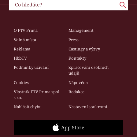
O FTV Prima
Management
Volná místa
Press
Reklama
Castingy a výzvy
HbbTV
Kontakty
Podmínky užívání
Zpracování osobních
údajů
Cookies
Nápověda
Vlastník FTV Prima spol.
Redakce
s r.o.
Nahlásit chybu
Nastavení soukromí
App Store