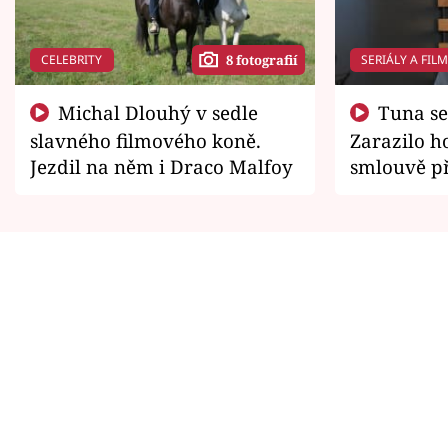
CELEBRITY
SERIÁLY A FIL
8 fotografií
Michal Dlouhý v sedle
Tuna se chtěl vrátit domů.
slavného filmového koně.
Zarazilo ho
Jezdil na něm i Draco Malfoy
smlouvě př
zemřít