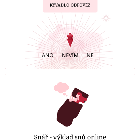
KYVADLO ODPOVĚZ
ANO
NEVÍM
NE
Snář - výklad snů online