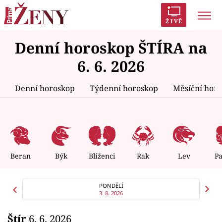
ŽIVĚ
Denní horoskop ŠTÍRA na
Trendy:
Polabí
Inspekce
Prostřeno!
AYTO?
6. 6. 2026
Módní alarm
Zrádci
Proměny
Denní horoskop
Týdenní horoskop
Měsíční hor
Témata
Celebrity
Beran
Býk
Blíženci
Rak
Lev
P
Vztahy
PONDĚLÍ
3. 8. 2026
Seriály
Štír
6. 6. 2026