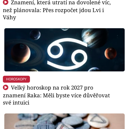
Znamení, která utratí na dovolené víc,
než plánovala: Přes rozpočet jdou Lvi i
Váhy
HOROSKOPY
Velký horoskop na rok 2027 pro
znamení Raka: Měli byste více důvěřovat
své intuici