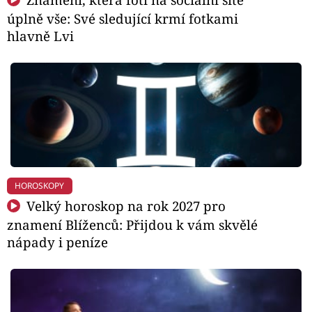
úplně vše: Své sledující krmí fotkami
hlavně Lvi
HOROSKOPY
Velký horoskop na rok 2027 pro
znamení Blíženců: Přijdou k vám skvělé
nápady i peníze