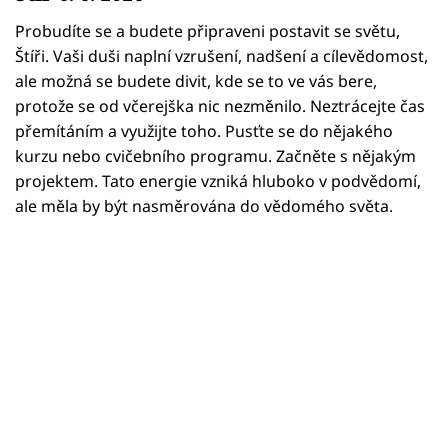
Horoskopy
Probudíte se a budete připraveni postavit se světu,
Sledujte prima+
Štíři. Vaši duši naplní vzrušení, nadšení a cílevědomost,
ale možná se budete divit, kde se to ve vás bere,
Filmový festival Karlovy Vary
protože se od včerejška nic nezměnilo. Neztrácejte čas
přemítáním a využijte toho. Pusťte se do nějakého
Pořady
kurzu nebo cvičebního programu. Začněte s nějakým
projektem. Tato energie vzniká hluboko v podvědomí,
Mámy sobě
ale měla by být nasměrována do vědomého světa.
Přihlášení
Sledujte nás