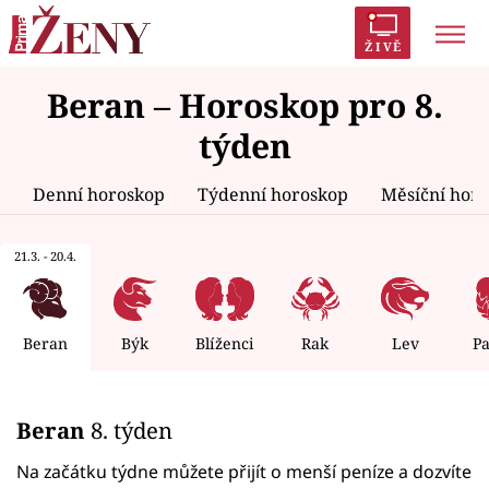
ŽIVĚ
Beran – Horoskop pro 8.
Trendy:
Polabí
Inspekce
Prostřeno!
AYTO?
týden
Módní alarm
Zrádci
Proměny
Denní horoskop
Týdenní horoskop
Měsíční hor
21.3. - 20.4.
Témata
Celebrity
Beran
Býk
Blíženci
Rak
Lev
P
Vztahy
Beran
8. týden
Seriály
Na začátku týdne můžete přijít o menší peníze a dozvíte