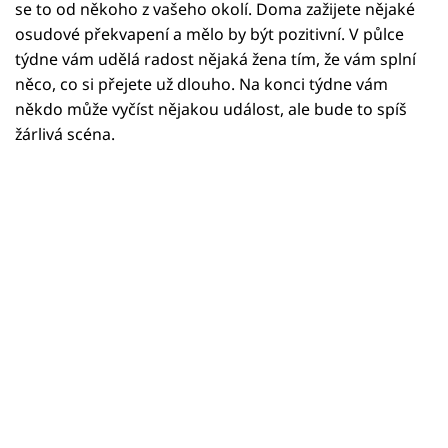
Horoskopy
se to od někoho z vašeho okolí. Doma zažijete nějaké
osudové překvapení a mělo by být pozitivní. V půlce
Sledujte prima+
týdne vám udělá radost nějaká žena tím, že vám splní
něco, co si přejete už dlouho. Na konci týdne vám
Filmový festival Karlovy Vary
někdo může vyčíst nějakou událost, ale bude to spíš
žárlivá scéna.
Pořady
Mámy sobě
Přihlášení
Sledujte nás