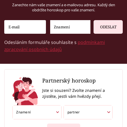
Zanechte nám vaše znamení a e-mailovou adresu. Každý den
obdržíte horoskop pro vaše znamení.
ODESLAT
Odesláním formuláře souhlasíte s
podmínkami
zpracování osobních údajů
Partnerský horoskop
Jste si souzení? Zvolte znamení a
zjistěte, jestli vám hvězdy přejí.