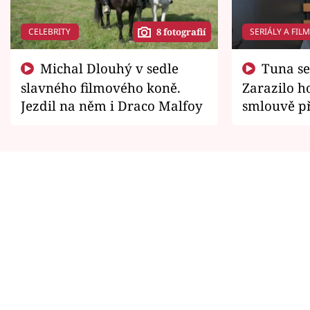
CELEBRITY
SERIÁLY A FIL
8 fotografií
Michal Dlouhý v sedle
Tuna se chtěl vrátit domů.
slavného filmového koně.
Zarazilo ho
Jezdil na něm i Draco Malfoy
smlouvě př
zemřít