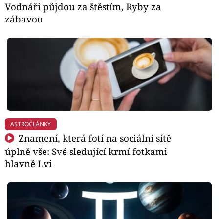
Vodnáři půjdou za štěstím, Ryby za
zábavou
ASTROČLÁNKY
Znamení, která fotí na sociální sítě
úplně vše: Své sledující krmí fotkami
hlavně Lvi