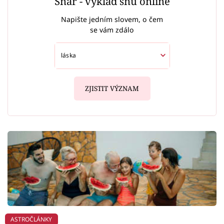
Snář - výklad snů online
Napište jedním slovem, o čem
se vám zdálo
ZJISTIT VÝZNAM
ASTROČLÁNKY