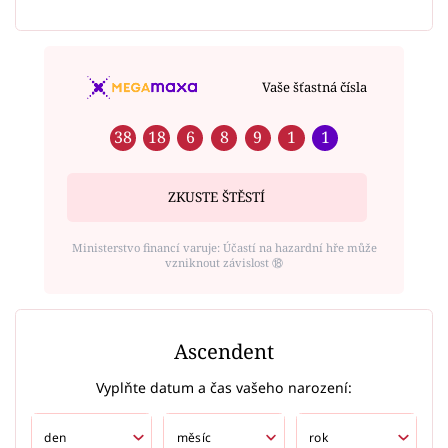
Vaše šťastná čísla
38
18
6
8
9
1
1
ZKUSTE ŠTĚSTÍ
Ministerstvo financí varuje: Účastí na hazardní hře může
vzniknout závislost ⑱
Ascendent
Vyplňte datum a čas vašeho narození: