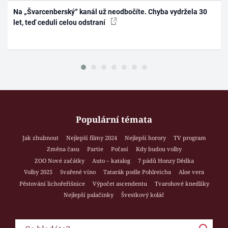
Na „Švarcenberský“ kanál už neodbočíte. Chyba vydržela 30
let, teď ceduli celou odstraní
Populární témata
Jak zhubnout
Nejlepší filmy 2024
Nejlepší horory
TV program
Změna času
Partie
Počasí
Kdy budou volby
ZOO Nové začátky
Auto – katalog
7 pádů Honzy Dědka
Volby 2025
Svařené víno
Tatarák podle Pohlreicha
Aloe vera
Pěstování lichořeřišnice
Výpočet ascendentu
Tvarohové knedlíky
Nejlepší palačinky
Švestkový koláč