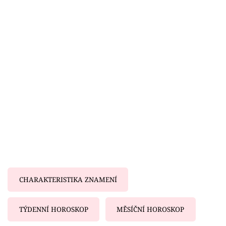
Horoskopy
Sledujte prima+
Filmový festival Karlovy Vary
Pořady
Mámy sobě
Přihlášení
Sledujte nás
CHARAKTERISTIKA ZNAMENÍ
TÝDENNÍ HOROSKOP
MĚSÍČNÍ HOROSKOP