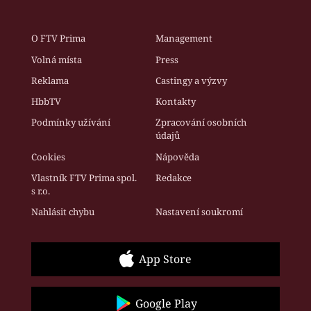
O FTV Prima
Management
Volná místa
Press
Reklama
Castingy a výzvy
HbbTV
Kontakty
Podmínky užívání
Zpracování osobních
údajů
Cookies
Nápověda
Vlastník FTV Prima spol.
Redakce
s r.o.
Nahlásit chybu
Nastavení soukromí
App Store
Google Play