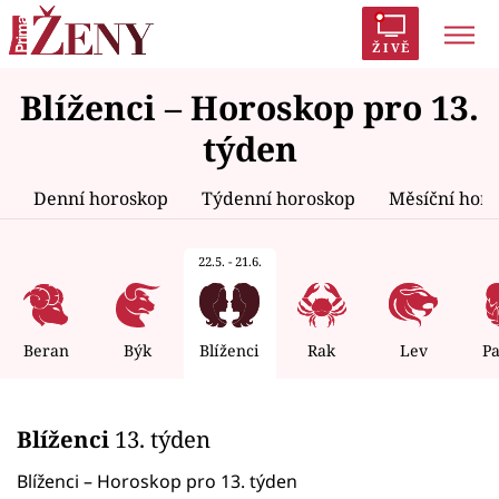
ŽIVĚ
Blíženci – Horoskop pro 13.
Trendy:
Polabí
Inspekce
Prostřeno!
AYTO?
týden
Módní alarm
Zrádci
Proměny
Denní horoskop
Týdenní horoskop
Měsíční hor
22.5. - 21.6.
Témata
Celebrity
Beran
Býk
Blíženci
Rak
Lev
P
Vztahy
Blíženci
13. týden
Seriály
Blíženci – Horoskop pro 13. týden