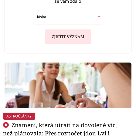
se vám zdálo
ZJISTIT VÝZNAM
ASTROČLÁNKY
Znamení, která utratí na dovolené víc,
než plánovala: Přes rozpočet jdou Lvi i