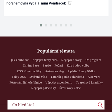
ho Sněmovna vydala, míní Vondráček
Populární témata
Jak zhubnout
Nejlepší filmy 2024
Nejlepší horory
TV program
Změna času
Partie
Počasí
Kdy budou volby
ZOO Nové začátky
Auto – katalog
7 pádů Honzy Dědka
Volby 2025
Svařené víno
Tatarák podle Pohlreicha
Aloe vera
Pěstování lichořeřišnice
Výpočet ascendentu
Tvarohové knedlíky
Nejlepší palačinky
Švestkový koláč