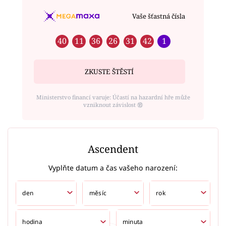
Vaše šťastná čísla
40
11
36
26
31
42
1
ZKUSTE ŠTĚSTÍ
Ministerstvo financí varuje: Účastí na hazardní hře může
vzniknout závislost ⑱
Ascendent
Vyplňte datum a čas vašeho narození: