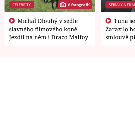
CELEBRITY
SERIÁLY A FIL
8 fotografií
Michal Dlouhý v sedle
Tuna se chtěl vrátit domů.
slavného filmového koně.
Zarazilo ho
Jezdil na něm i Draco Malfoy
smlouvě př
zemřít