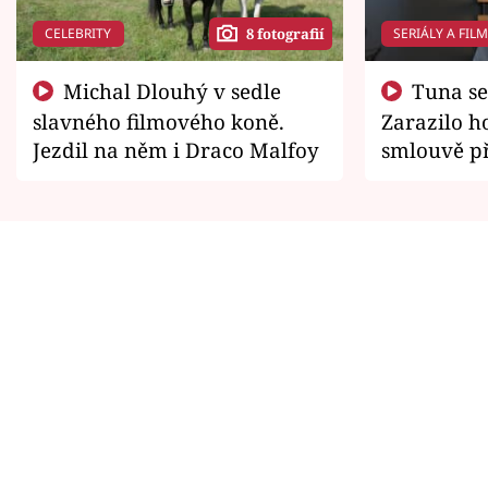
CELEBRITY
SERIÁLY A FIL
8 fotografií
Michal Dlouhý v sedle
Tuna se chtěl vrátit domů.
slavného filmového koně.
Zarazilo ho
Jezdil na něm i Draco Malfoy
smlouvě př
zemřít