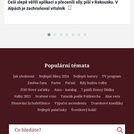
Češi slepě věřili aplikaci a přecenili síly, píší v Rakousku. V
Alpách je zachraňoval vrtulník
Populární témata
Jak zhubnout
Nejlepší filmy 2024
Nejlepší horory
TV program
Změna času
Partie
Počasí
Kdy budou volby
ZOO Nové začátky
Auto – katalog
7 pádů Honzy Dědka
Volby 2025
Svařené víno
Tatarák podle Pohlreicha
Aloe vera
Pěstování lichořeřišnice
Výpočet ascendentu
Tvarohové knedlíky
Nejlepší palačinky
Švestkový koláč