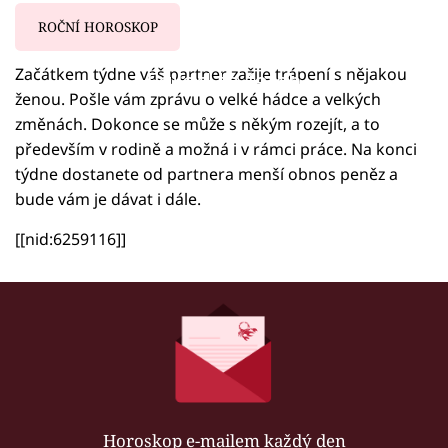
ROČNÍ HOROSKOP
Začátkem týdne váš partner zažije trápení s nějakou
Failed to fetch
ženou. Pošle vám zprávu o velké hádce a velkých
změnách. Dokonce se může s někým rozejít, a to
především v rodině a možná i v rámci práce. Na konci
týdne dostanete od partnera menší obnos peněz a
bude vám je dávat i dále.
[[nid:6259116]]
Horoskop e-mailem každý den