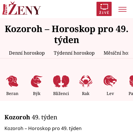
ŽIVĚ
Kozoroh – Horoskop pro 49.
Trendy:
Polabí
Inspekce
Prostřeno!
AYTO?
týden
Módní alarm
Zrádci
Proměny
Denní horoskop
Týdenní horoskop
Měsíční hor
Témata
Celebrity
Beran
Býk
Blíženci
Rak
Lev
P
Vztahy
Kozoroh
49. týden
Seriály
Kozoroh – Horoskop pro 49. týden