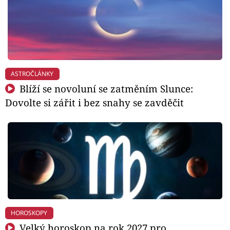
ASTROČLÁNKY
Blíží se novoluní se zatměním Slunce:
Dovolte si zářit i bez snahy se zavděčit
HOROSKOPY
Velký horoskop na rok 2027 pro