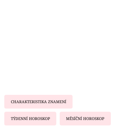
Horoskopy
Sledujte prima+
Filmový festival Karlovy Vary
Pořady
Mámy sobě
Přihlášení
Sledujte nás
CHARAKTERISTIKA ZNAMENÍ
TÝDENNÍ HOROSKOP
MĚSÍČNÍ HOROSKOP