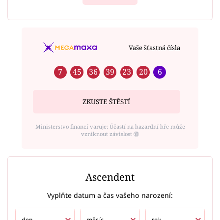
Vaše šťastná čísla
7
45
36
39
23
20
6
ZKUSTE ŠTĚSTÍ
Ministerstvo financí varuje: Účastí na hazardní hře může
vzniknout závislost ⑱
Ascendent
Vyplňte datum a čas vašeho narození: