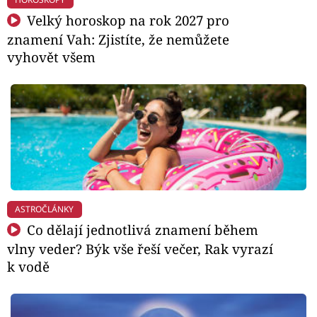
Velký horoskop na rok 2027 pro
znamení Vah: Zjistíte, že nemůžete
vyhovět všem
ASTROČLÁNKY
Co dělají jednotlivá znamení během
vlny veder? Býk vše řeší večer, Rak vyrazí
k vodě