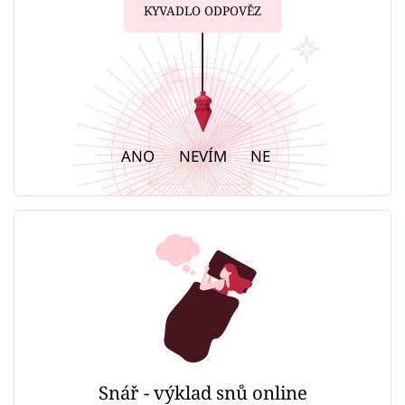
KYVADLO ODPOVĚZ
ANO
NEVÍM
NE
Snář - výklad snů online