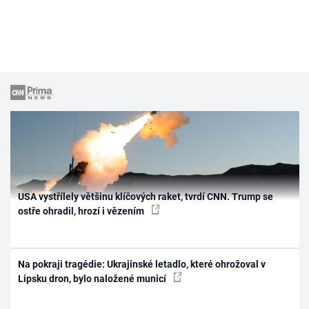
USA vystřílely většinu klíčových raket, tvrdí CNN. Trump se
ostře ohradil, hrozí i vězením
Na pokraji tragédie: Ukrajinské letadlo, které ohrožoval v
Lipsku dron, bylo naložené municí