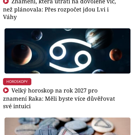
Znamení, která utratí na dovolené víc,
než plánovala: Přes rozpočet jdou Lvi i
Váhy
HOROSKOPY
Velký horoskop na rok 2027 pro
znamení Raka: Měli byste více důvěřovat
své intuici