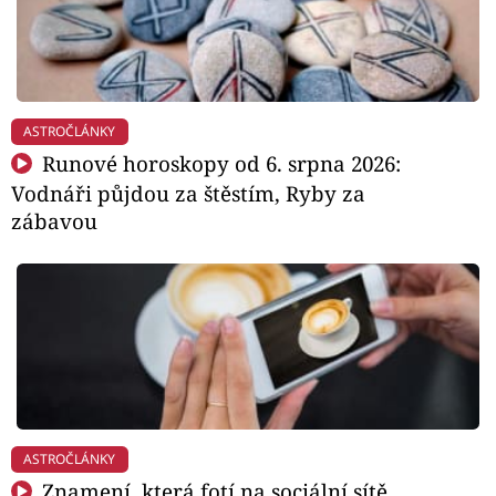
ASTROČLÁNKY
Runové horoskopy od 6. srpna 2026:
Vodnáři půjdou za štěstím, Ryby za
zábavou
ASTROČLÁNKY
Znamení, která fotí na sociální sítě