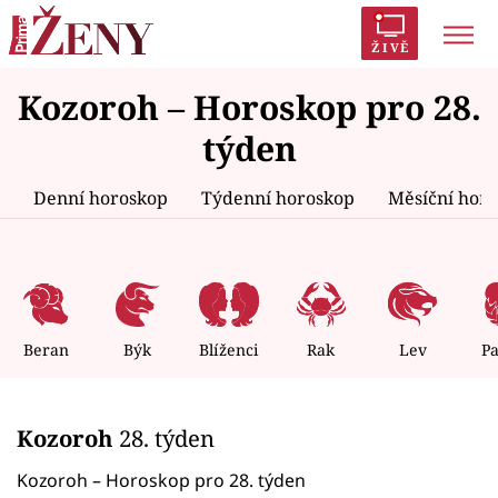
ŽIVĚ
Kozoroh – Horoskop pro 28.
Trendy:
Polabí
Inspekce
Prostřeno!
AYTO?
týden
Módní alarm
Zrádci
Proměny
Denní horoskop
Týdenní horoskop
Měsíční hor
Témata
Celebrity
Beran
Býk
Blíženci
Rak
Lev
P
Vztahy
Kozoroh
28. týden
Seriály
Kozoroh – Horoskop pro 28. týden