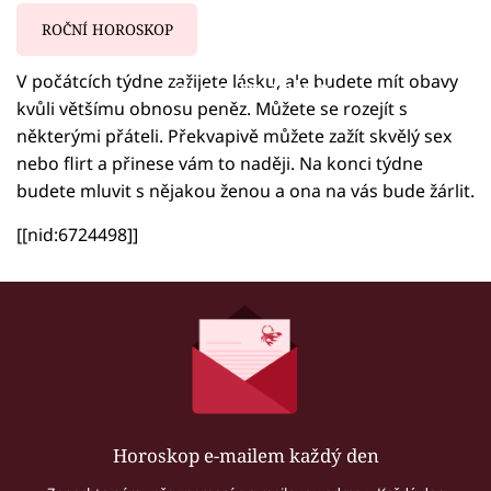
ROČNÍ HOROSKOP
V počátcích týdne zažijete lásku, ale budete mít obavy
Failed to fetch
kvůli většímu obnosu peněz. Můžete se rozejít s
některými přáteli. Překvapivě můžete zažít skvělý sex
nebo flirt a přinese vám to naději. Na konci týdne
budete mluvit s nějakou ženou a ona na vás bude žárlit.
[[nid:6724498]]
Horoskop e-mailem každý den