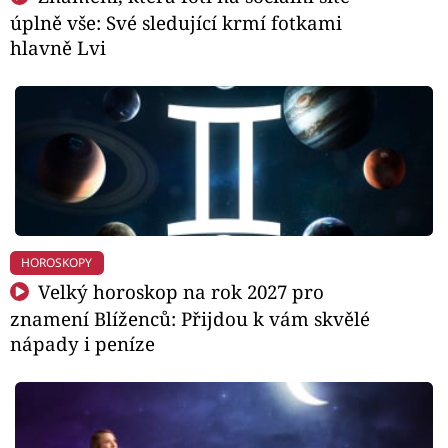
úplně vše: Své sledující krmí fotkami
hlavně Lvi
HOROSKOPY
Velký horoskop na rok 2027 pro
znamení Blíženců: Přijdou k vám skvělé
nápady i peníze