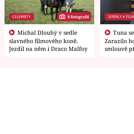
CELEBRITY
SERIÁLY A FIL
8 fotografií
Michal Dlouhý v sedle
Tuna se chtěl vrátit domů.
slavného filmového koně.
Zarazilo ho
Jezdil na něm i Draco Malfoy
smlouvě př
zemřít