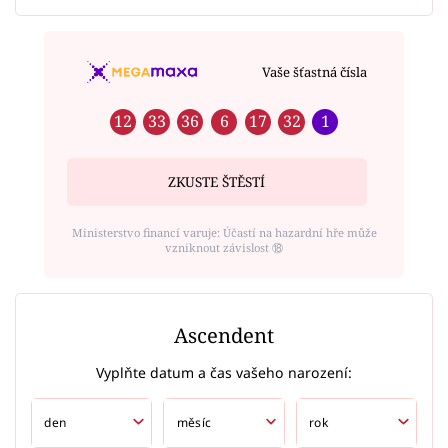
Vaše šťastná čísla
12
33
36
6
17
32
1
ZKUSTE ŠTĚSTÍ
Ministerstvo financí varuje: Účastí na hazardní hře může
vzniknout závislost ⑱
Ascendent
Vyplňte datum a čas vašeho narození: