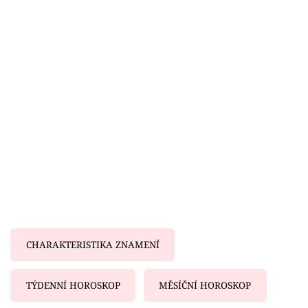
Horoskopy
Sledujte prima+
Filmový festival Karlovy Vary
Pořady
Mámy sobě
Přihlášení
Sledujte nás
CHARAKTERISTIKA ZNAMENÍ
TÝDENNÍ HOROSKOP
MĚSÍČNÍ HOROSKOP