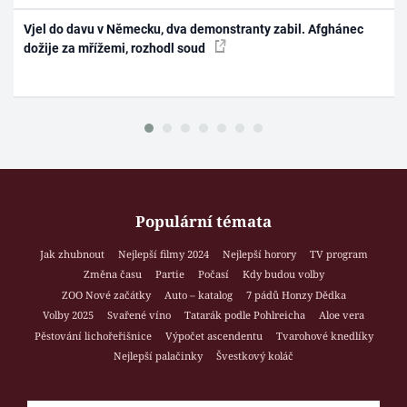
Vjel do davu v Německu, dva demonstranty zabil. Afghánec
dožije za mřížemi, rozhodl soud
Populární témata
Jak zhubnout
Nejlepší filmy 2024
Nejlepší horory
TV program
Změna času
Partie
Počasí
Kdy budou volby
ZOO Nové začátky
Auto – katalog
7 pádů Honzy Dědka
Volby 2025
Svařené víno
Tatarák podle Pohlreicha
Aloe vera
Pěstování lichořeřišnice
Výpočet ascendentu
Tvarohové knedlíky
Nejlepší palačinky
Švestkový koláč