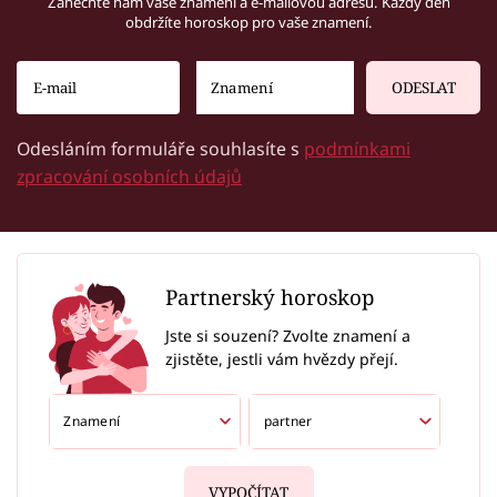
Zanechte nám vaše znamení a e-mailovou adresu. Každý den
obdržíte horoskop pro vaše znamení.
ODESLAT
Odesláním formuláře souhlasíte s
podmínkami
zpracování osobních údajů
Partnerský horoskop
Jste si souzení? Zvolte znamení a
zjistěte, jestli vám hvězdy přejí.
VYPOČÍTAT