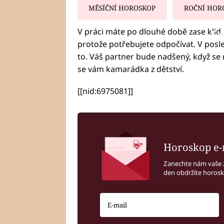
MĚSÍČNÍ HOROSKOP
ROČNÍ HOR
V práci máte po dlouhé době zase klid. 
Fa
protože potřebujete odpočívat. V posle
to. Váš partner bude nadšený, když se 
se vám kamarádka z dětství.
[[nid:6975081]]
Horoskop e-
Zanechte nám vaše 
den obdržíte horos