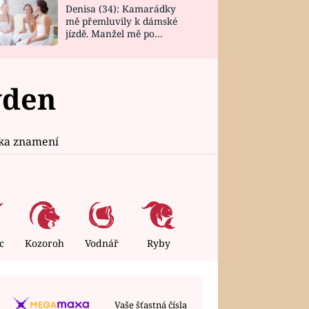
Denisa (34): Kamarádky
mě přemluvily k dámské
jízdě. Manžel mě po
návratu zaskočil
ýden
ika znamení
c
Kozoroh
Vodnář
Ryby
Vaše šťastná čísla