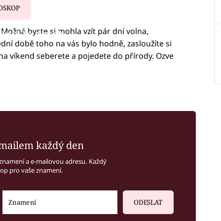
OSKOP
Možná byste si mohla vzít pár dní volna,
iled to fetch
dní době toho na vás bylo hodně, zasloužíte si
na víkend seberete a pojedete do přírody. Ozve
mailem každý den
znamení a e-mailovou adresu. Každý
kop pro vaše znamení.
ODESLAT