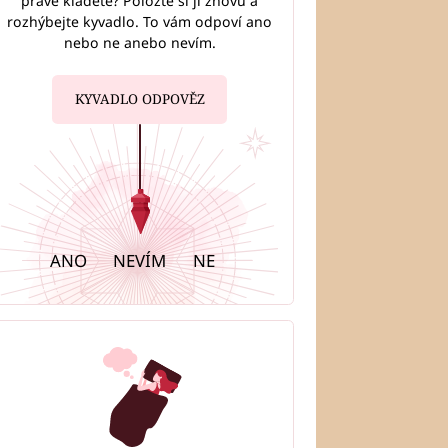
právě kladete? Položte si ji znovu a
rozhýbejte kyvadlo. To vám odpoví ano
nebo ne anebo nevím.
KYVADLO ODPOVĚZ
ANO
NEVÍM
NE