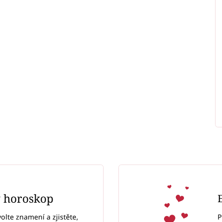
ý horoskop
P
volte znamení a zjistěte,