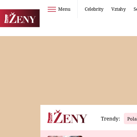
Menu
Celebrity
Vztahy
S
Seriály
Životní styl
ZOO
DIETY A HUBNUTÍ
PROSTŘENO!
CESTOVÁNÍ A
DOVOLENÁ
DUCH
ZDRAVÍ
Trendy:
Pola
Horoskopy
Video
ASTROČLÁNKY
SERIÁLY