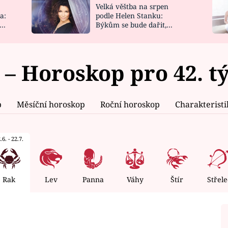
Velká věštba na srpen
NOVINKY
ZAHRADA
a:
podle Helen Stanku:
y
Býkům se bude dařit,
VIDEORECEPTY
DESIGN
Vodnáře čeká jízda
 – Horoskop pro 42. t
p
Měsíční horoskop
Roční horoskop
Charakterist
.6. - 22.7.
Rak
Lev
Panna
Váhy
Štír
Střele