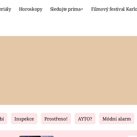
eriály
Horoskopy
Sledujte prima+
Filmový festival Karl
Celebrity
Recept
MÓDA A KRÁSA
HLAVNÍ JÍ
VZTAHY A SEX
SLADKÉ
PRIMA MAMINKA
ZDRAVÉ
bí
Inspekce
Prostřeno!
AYTO?
Módní alarm
Fresh
Living
RECEPTY
BYDLENÍ