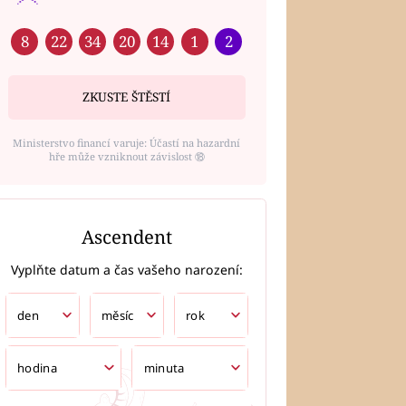
8
22
34
20
14
1
2
ZKUSTE ŠTĚSTÍ
Ministerstvo financí varuje: Účastí na hazardní
hře může vzniknout závislost ⑱
Ascendent
Vyplňte datum a čas vašeho narození: