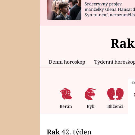
Srdceryvný projev
SNÁŘ
CELEBRITY
manželky Glena Hansard
Syn tu není, nerozuměl b
HOROSKOP NA
VAŘENÍ
tomu, vysvětlila
ROK 2023
Rak
Denní horoskop
Týdenní horosko
22
Beran
Býk
Blíženci
Rak
42. týden