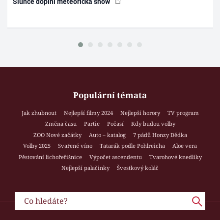
Slunce doplní meteorická show
Populární témata
Jak zhubnout
Nejlepší filmy 2024
Nejlepší horory
TV program
Změna času
Partie
Počasí
Kdy budou volby
ZOO Nové začátky
Auto – katalog
7 pádů Honzy Dědka
Volby 2025
Svařené víno
Tatarák podle Pohlreicha
Aloe vera
Pěstování lichořeřišnice
Výpočet ascendentu
Tvarohové knedlíky
Nejlepší palačinky
Švestkový koláč