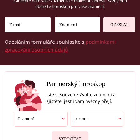
Zanechte nám vaše znamení a e-mailovou adresu. Každý den
obdržíte horoskop pro vaše znamení.
ODESLAT
Odesláním formuláře souhlasíte s
podmínkami
zpracování osobních údajů
Partnerský horoskop
Jste si souzení? Zvolte znamení a
zjistěte, jestli vám hvězdy přejí.
VYPOČÍTAT