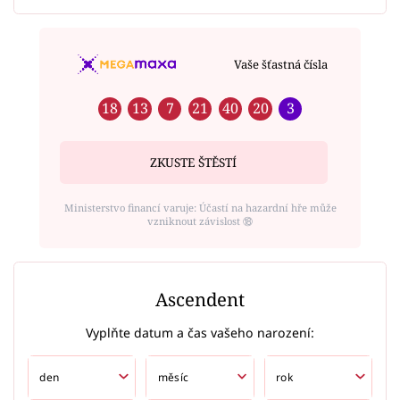
Vaše šťastná čísla
18
13
7
21
40
20
3
ZKUSTE ŠTĚSTÍ
Ministerstvo financí varuje: Účastí na hazardní hře může
vzniknout závislost ⑱
Ascendent
Vyplňte datum a čas vašeho narození: