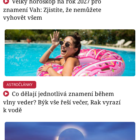
Velký horoskop na rok 2027 pro
znamení Vah: Zjistíte, že nemůžete
vyhovět všem
ASTROČLÁNKY
Co dělají jednotlivá znamení během
vlny veder? Býk vše řeší večer, Rak vyrazí
k vodě