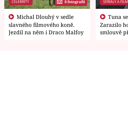
CELEBRITY
SERIÁLY A FIL
8 fotografií
Michal Dlouhý v sedle
Tuna se chtěl vrátit domů.
slavného filmového koně.
Zarazilo ho
Jezdil na něm i Draco Malfoy
smlouvě př
zemřít