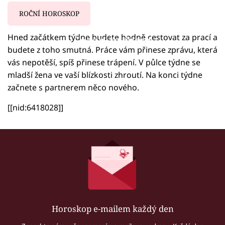
ROČNÍ HOROSKOP
Hned začátkem týdne budete hodně cestovat za prací a
Failed to fetch
budete z toho smutná. Práce vám přinese zprávu, která
vás nepotěší, spíš přinese trápení. V půlce týdne se
mladší žena ve vaší blízkosti zhroutí. Na konci týdne
začnete s partnerem něco nového.
[[nid:6418028]]
Horoskop e-mailem každý den