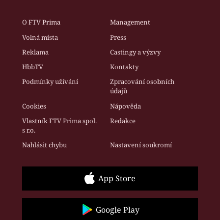
O FTV Prima
Management
Volná místa
Press
Reklama
Castingy a výzvy
HbbTV
Kontakty
Podmínky užívání
Zpracování osobních
údajů
Cookies
Nápověda
Vlastník FTV Prima spol.
Redakce
s r.o.
Nahlásit chybu
Nastavení soukromí
App Store
Google Play