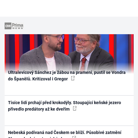
Ultralevicový Sánchez je žábou na prameni, pustil se Vondra
do Španělů. Kritizoval i Gregor
Tisíce lidí prchají před krokodýly. Stoupající keňské jezero
přivedlo predátory až ke dveřím
Nebeská podívaná nad Českem se blíží. Působivé zatmění