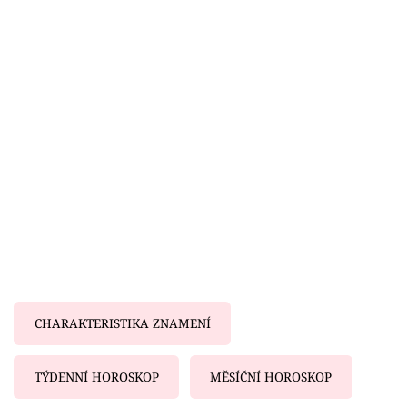
Horoskopy
Sledujte prima+
Filmový festival Karlovy Vary
Pořady
Mámy sobě
Přihlášení
Sledujte nás
CHARAKTERISTIKA ZNAMENÍ
TÝDENNÍ HOROSKOP
MĚSÍČNÍ HOROSKOP