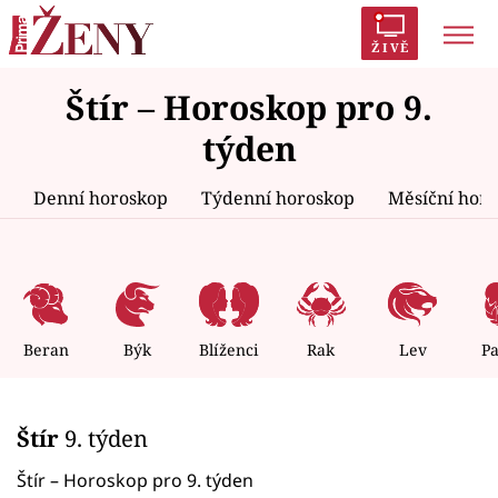
ŽIVĚ
Štír – Horoskop pro 9.
Trendy:
Polabí
Inspekce
Prostřeno!
AYTO?
týden
Módní alarm
Zrádci
Proměny
Denní horoskop
Týdenní horoskop
Měsíční hor
Témata
Celebrity
Beran
Býk
Blíženci
Rak
Lev
P
Vztahy
Štír
9. týden
Seriály
Štír – Horoskop pro 9. týden