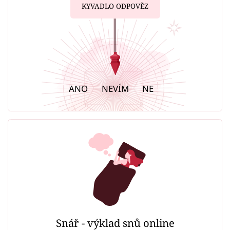
KYVADLO ODPOVĚZ
ANO
NEVÍM
NE
Snář - výklad snů online