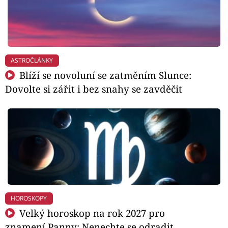
ASTROČLÁNKY
Blíží se novoluní se zatměním Slunce:
Dovolte si zářit i bez snahy se zavděčit
HOROSKOPY
Velký horoskop na rok 2027 pro
znamení Panny: Nenechte se odradit