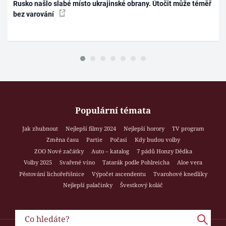
Rusko našlo slabé místo ukrajinské obrany. Útočit může téměř
bez varování
Populární témata
Jak zhubnout
Nejlepší filmy 2024
Nejlepší horory
TV program
Změna času
Partie
Počasí
Kdy budou volby
ZOO Nové začátky
Auto – katalog
7 pádů Honzy Dědka
Volby 2025
Svařené víno
Tatarák podle Pohlreicha
Aloe vera
Pěstování lichořeřišnice
Výpočet ascendentu
Tvarohové knedlíky
Nejlepší palačinky
Švestkový koláč