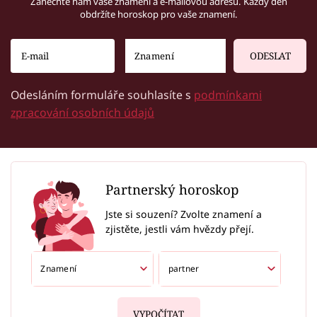
Zanechte nám vaše znamení a e-mailovou adresu. Každý den
obdržíte horoskop pro vaše znamení.
ODESLAT
Odesláním formuláře souhlasíte s
podmínkami
zpracování osobních údajů
Partnerský horoskop
Jste si souzení? Zvolte znamení a
zjistěte, jestli vám hvězdy přejí.
VYPOČÍTAT