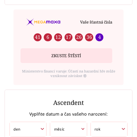
Vaše šťastná čísla
41
6
12
17
26
36
4
ZKUSTE ŠTĚSTÍ
Ministerstvo financí varuje: Účastí na hazardní hře může
vzniknout závislost ⑱
Ascendent
Vyplňte datum a čas vašeho narození: