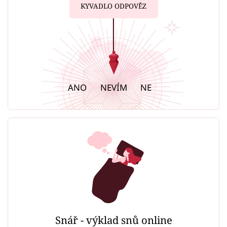
KYVADLO ODPOVĚZ
ANO
NEVÍM
NE
Snář - výklad snů online