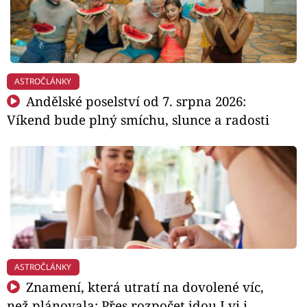
ASTROČLÁNKY
Andělské poselství od 7. srpna 2026:
Víkend bude plný smíchu, slunce a radosti
ASTROČLÁNKY
Znamení, která utratí na dovolené víc,
než plánovala: Přes rozpočet jdou Lvi i