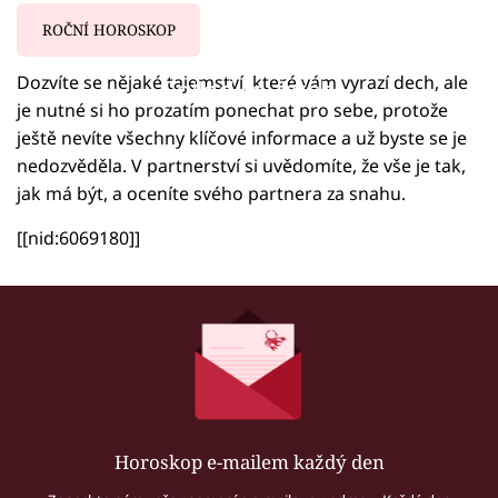
ROČNÍ HOROSKOP
Dozvíte se nějaké tajemství, které vám vyrazí dech, ale
Failed to fetch
je nutné si ho prozatím ponechat pro sebe, protože
ještě nevíte všechny klíčové informace a už byste se je
nedozvěděla. V partnerství si uvědomíte, že vše je tak,
jak má být, a oceníte svého partnera za snahu.
[[nid:6069180]]
Horoskop e-mailem každý den