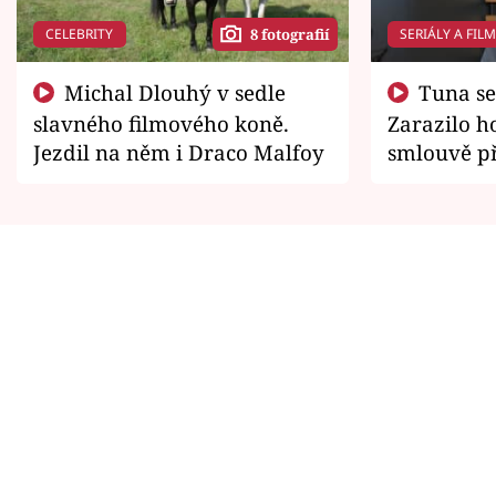
CELEBRITY
SERIÁLY A FIL
8 fotografií
Michal Dlouhý v sedle
Tuna se chtěl vrátit domů.
slavného filmového koně.
Zarazilo ho
Jezdil na něm i Draco Malfoy
smlouvě př
zemřít