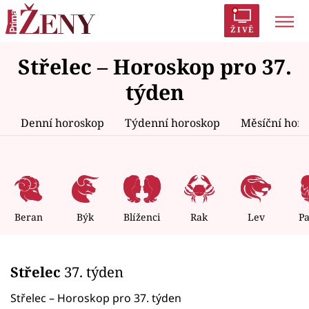
ŽIVĚ
Střelec – Horoskop pro 37.
Trendy:
Polabí
Inspekce
Prostřeno!
AYTO?
týden
Módní alarm
Zrádci
Proměny
Denní horoskop
Týdenní horoskop
Měsíční hor
Témata
Celebrity
Beran
Býk
Blíženci
Rak
Lev
P
Vztahy
Střelec
37. týden
Seriály
Střelec – Horoskop pro 37. týden