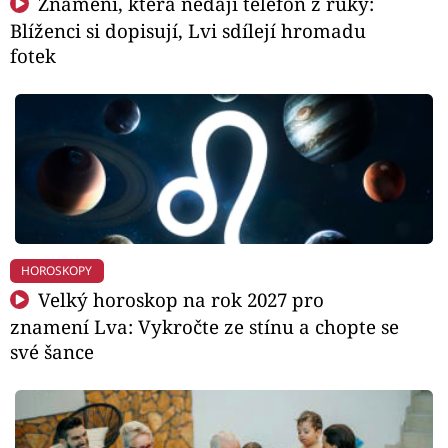
Znamení, která nedají telefon z ruky:
Blíženci si dopisují, Lvi sdílejí hromadu
fotek
HOROSKOPY
Velký horoskop na rok 2027 pro
znamení Lva: Vykročte ze stínu a chopte se
své šance