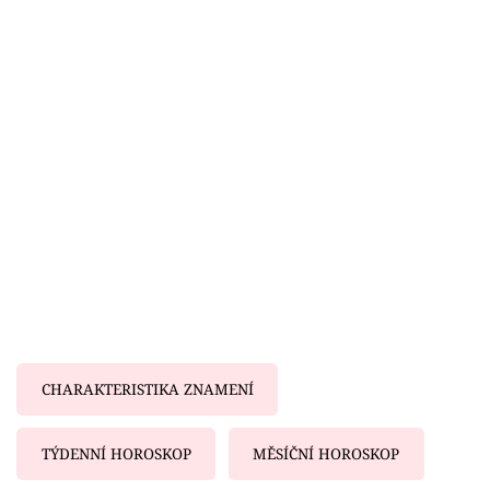
Horoskopy
Sledujte prima+
Filmový festival Karlovy Vary
Pořady
Mámy sobě
Přihlášení
Sledujte nás
CHARAKTERISTIKA ZNAMENÍ
TÝDENNÍ HOROSKOP
MĚSÍČNÍ HOROSKOP