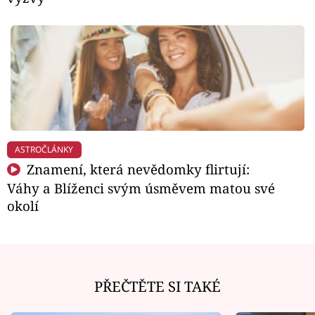
ASTROČLÁNKY
Znamení, která nevědomky flirtují:
Váhy a Blíženci svým úsměvem matou své
okolí
PŘEČTĚTE SI TAKÉ