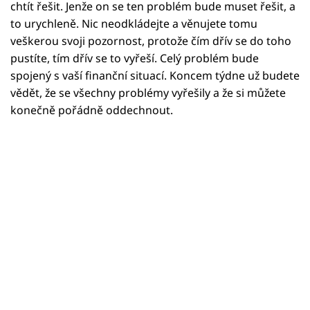
Horoskopy
chtít řešit. Jenže on se ten problém bude muset řešit, a
to urychleně. Nic neodkládejte a věnujete tomu
Sledujte prima+
veškerou svoji pozornost, protože čím dřív se do toho
pustíte, tím dřív se to vyřeší. Celý problém bude
Filmový festival Karlovy Vary
spojený s vaší finanční situací. Koncem týdne už budete
vědět, že se všechny problémy vyřešily a že si můžete
Pořady
konečně pořádně oddechnout.
Mámy sobě
Přihlášení
Sledujte nás