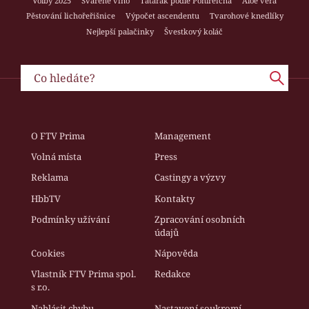
Volby 2025
Svařené víno
Tatarák podle Pohlreicha
Aloe vera
Pěstování lichořeřišnice
Výpočet ascendentu
Tvarohové knedlíky
Nejlepší palačinky
Švestkový koláč
O FTV Prima
Management
Volná místa
Press
Reklama
Castingy a výzvy
HbbTV
Kontakty
Podmínky užívání
Zpracování osobních
údajů
Cookies
Nápověda
Vlastník FTV Prima spol.
Redakce
s r.o.
Nahlásit chybu
Nastavení soukromí