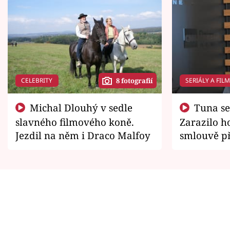
CELEBRITY
SERIÁLY A FIL
8 fotografií
Michal Dlouhý v sedle
Tuna se chtěl vrátit domů.
slavného filmového koně.
Zarazilo ho
Jezdil na něm i Draco Malfoy
smlouvě př
zemřít