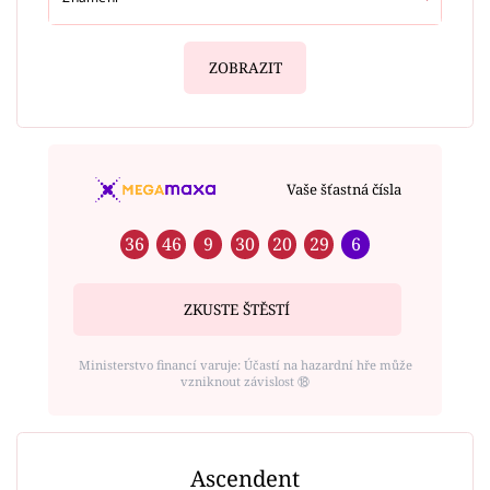
ZOBRAZIT
Vaše šťastná čísla
36
46
9
30
20
29
6
ZKUSTE ŠTĚSTÍ
Ministerstvo financí varuje: Účastí na hazardní hře může
vzniknout závislost ⑱
Ascendent