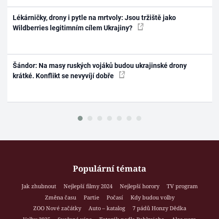
Lékárničky, drony i pytle na mrtvoly: Jsou tržiště jako
Wildberries legitimním cílem Ukrajiny?
Šándor: Na masy ruských vojáků budou ukrajinské drony
krátké. Konflikt se nevyvíjí dobře
Populární témata
Jak zhubnout
Nejlepší filmy 2024
Nejlepší horory
TV program
Změna času
Partie
Počasí
Kdy budou volby
ZOO Nové začátky
Auto – katalog
7 pádů Honzy Dědka