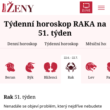
ŽIVĚ
Týdenní horoskop RAKA na
Trendy:
Polabí
Inspekce
Prostřeno!
AYTO?
51. týden
Módní alarm
Zrádci
Proměny
Denní horoskop
Týdenní horoskop
Měsíční hor
22.6. - 22.7.
Témata
Celebrity
Beran
Býk
Blíženci
Rak
Lev
P
Vztahy
Rak
51. týden
Seriály
Nenadále se objeví problém, který nejdříve nebudete