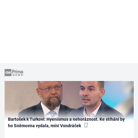
Bartošek k Turkovi: Hyenismus a nehoráznost. Ke stíhání by
ho Sněmovna vydala, míní Vondráček