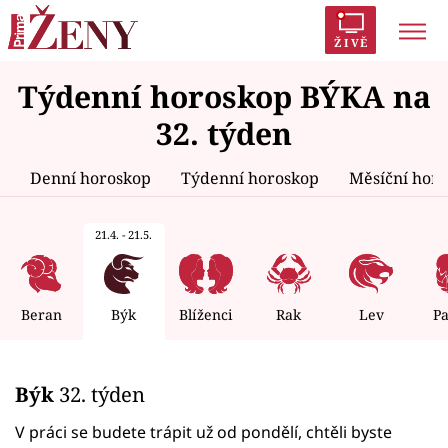
ŽIVĚ
Týdenní horoskop BÝKA na
Trendy:
Polabí
Inspekce
Prostřeno!
AYTO?
32. týden
Módní alarm
Zrádci
Proměny
Denní horoskop
Týdenní horoskop
Měsíční hor
21.4. - 21.5.
Témata
Celebrity
Beran
Býk
Blíženci
Rak
Lev
P
Vztahy
Býk
32. týden
Seriály
V práci se budete trápit už od pondělí, chtěli byste