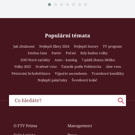
Populární témata
Jak zhubnout
Nejlepší filmy 2024
Nejlepší horory
TV program
Změna času
Partie
Počasí
Kdy budou volby
ZOO Nové začátky
Auto – katalog
7 pádů Honzy Dědka
Volby 2025
Svařené víno
Tatarák podle Pohlreicha
Aloe vera
Pěstování lichořeřišnice
Výpočet ascendentu
Tvarohové knedlíky
Nejlepší palačinky
Švestkový koláč
O FTV Prima
Management
Volná místa
Press