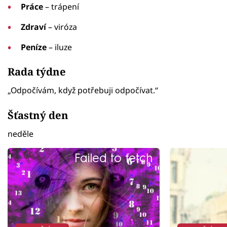
Práce
– trápení
Zdraví
– viróza
Peníze
– iluze
Rada týdne
„Odpočívám, když potřebuji odpočívat.“
Šťastný den
neděle
Failed to fetch