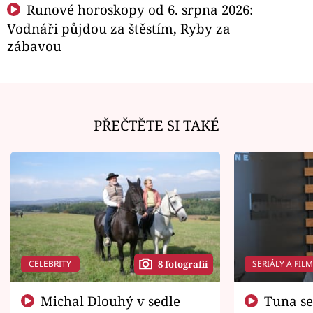
Runové horoskopy od 6. srpna 2026:
Vodnáři půjdou za štěstím, Ryby za
zábavou
PŘEČTĚTE SI TAKÉ
CELEBRITY
SERIÁLY A FIL
8 fotografií
Michal Dlouhý v sedle
Tuna se chtěl vrátit domů.