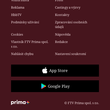
Reklama
Castingy a výzvy
HbbTV
Kontakty
Podmínky užívání
Zpracování osobních
údajů
Cookies
Nápověda
Vlastník FTV Prima spol.
Redakce
s r.o.
Nahlásit chybu
Nastavení soukromí
App Store
Google Play
© FTV Prima spol. s r.o.