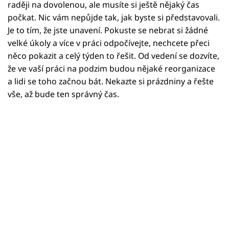
Horoskopy
raději na dovolenou, ale musíte si ještě nějaký čas
počkat. Nic vám nepůjde tak, jak byste si představovali.
Sledujte prima+
Je to tím, že jste unavení. Pokuste se nebrat si žádné
velké úkoly a více v práci odpočívejte, nechcete přeci
Filmový festival Karlovy Vary
něco pokazit a celý týden to řešit. Od vedení se dozvíte,
že ve vaší práci na podzim budou nějaké reorganizace
Pořady
a lidi se toho začnou bát. Nekazte si prázdniny a řešte
vše, až bude ten správný čas.
Mámy sobě
Přihlášení
Sledujte nás