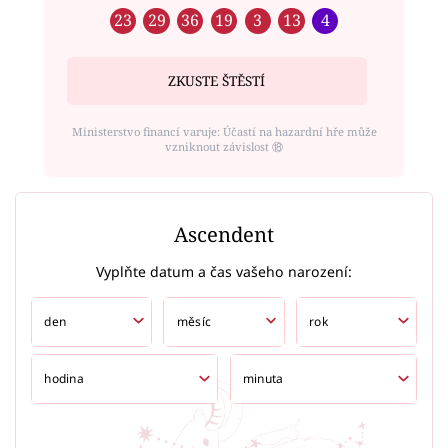
23
29
36
19
3
13
4
ZKUSTE ŠTĚSTÍ
Ministerstvo financí varuje: Účastí na hazardní hře může
vzniknout závislost ⑱
Ascendent
Vyplňte datum a čas vašeho narození: