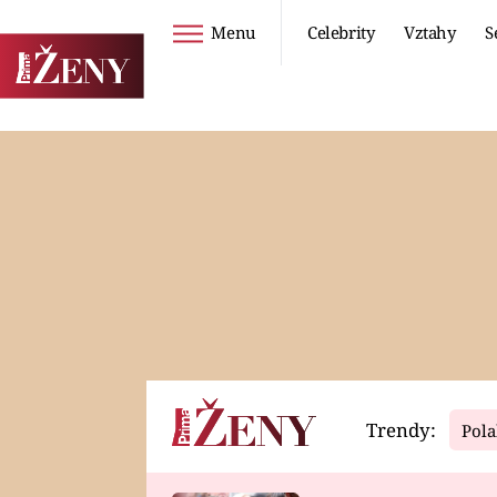
Menu
Celebrity
Vztahy
S
Seriály
Životní styl
ZOO
DIETY A HUBNUTÍ
PROSTŘENO!
CESTOVÁNÍ A
DOVOLENÁ
DUCH
ZDRAVÍ
Trendy:
Pola
Horoskopy
Video
ASTROČLÁNKY
SERIÁLY