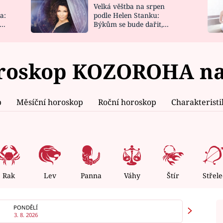
Velká věštba na srpen
NOVINKY
ZAHRADA
a:
podle Helen Stanku:
y
Býkům se bude dařit,
VIDEORECEPTY
DESIGN
Vodnáře čeká jízda
roskop KOZOROHA na 2
p
Měsíční horoskop
Roční horoskop
Charakterist
Rak
Lev
Panna
Váhy
Štír
Střele
PONDĚLÍ
3. 8. 2026