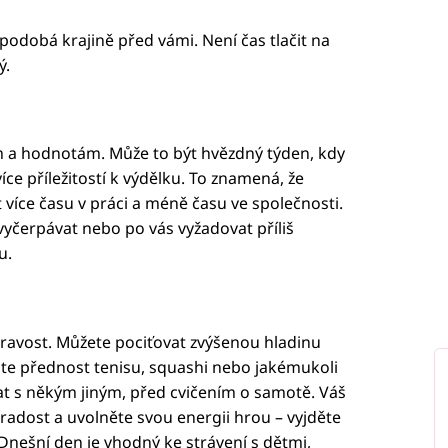
podobá krajině před vámi. Není čas tlačit na
ý.
 a hodnotám. Může to být hvězdný týden, kdy
íce příležitostí k výdělku. To znamená, že
 více času v práci a méně času ve společnosti.
čerpávat nebo po vás vyžadovat příliš
u.
ravost. Můžete pociťovat zvýšenou hladinu
ejte přednost tenisu, squashi nebo jakémukoli
t s někým jiným, před cvičením o samotě. Váš
s radost a uvolněte svou energii hrou – vyjděte
. Dnešní den je vhodný ke strávení s dětmi,