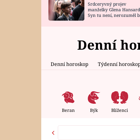
Srdceryvný projev
SNÁŘ
CELEBRITY
manželky Glena Hansard
Syn tu není, nerozuměl b
HOROSKOP NA
VAŘENÍ
tomu, vysvětlila
ROK 2023
Denní ho
Denní horoskop
Týdenní horosko
Beran
Býk
Blíženci