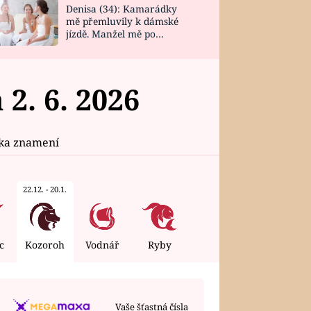
Denisa (34): Kamarádky
mě přemluvily k dámské
jízdě. Manžel mě po
návratu zaskočil
. 6. 2026
ika znamení
22.12. - 20.1.
c
Kozoroh
Vodnář
Ryby
ÚTERÝ
4. 8. 2026
Vaše šťastná čísla