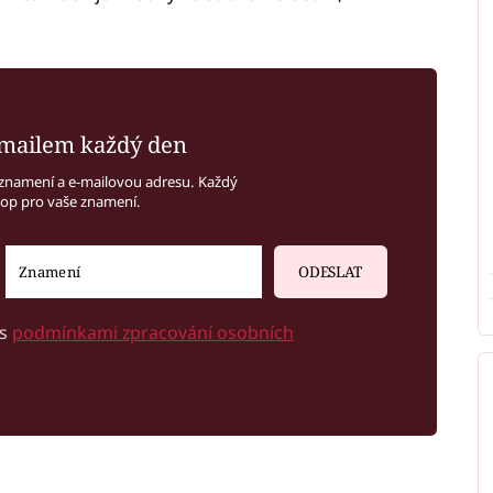
mailem každý den
znamení a e-mailovou adresu. Každý
kop pro vaše znamení.
ODESLAT
 s
podmínkami zpracování osobních