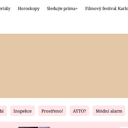
eriály
Horoskopy
Sledujte prima+
Filmový festival Karl
Celebrity
Recept
MÓDA A KRÁSA
HLAVNÍ JÍ
VZTAHY A SEX
SLADKÉ
PRIMA MAMINKA
ZDRAVÉ
bí
Inspekce
Prostřeno!
AYTO?
Módní alarm
Fresh
Living
RECEPTY
BYDLENÍ