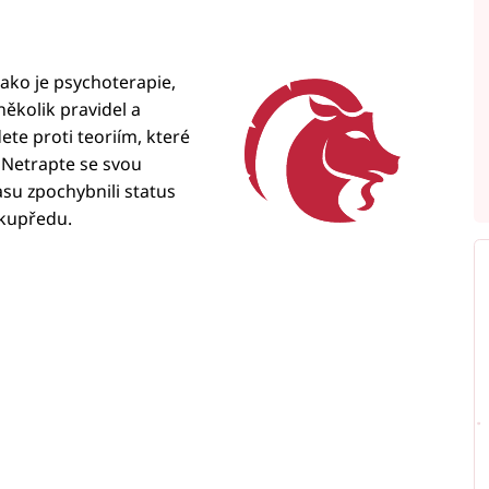
jako je psychoterapie,
ěkolik pravidel a
te proti teoriím, které
. Netrapte se svou
asu zpochybnili status
 kupředu.