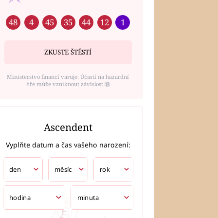
48
4
45
35
44
12
1
ZKUSTE ŠTĚSTÍ
Ministerstvo financí varuje: Účastí na hazardní
hře může vzniknout závislost ⑱
Ascendent
Vyplňte datum a čas vašeho narození: