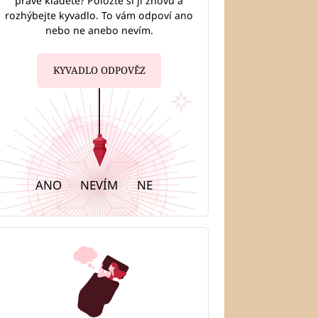
právě kladete? Položte si ji znovu a
rozhýbejte kyvadlo. To vám odpoví ano
nebo ne anebo nevím.
KYVADLO ODPOVĚZ
ANO
NEVÍM
NE