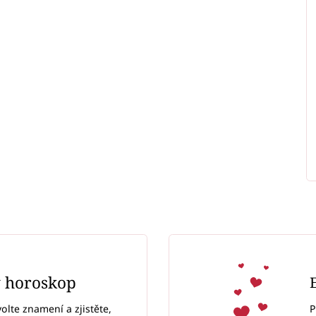
ý horoskop
P
volte znamení a zjistěte,