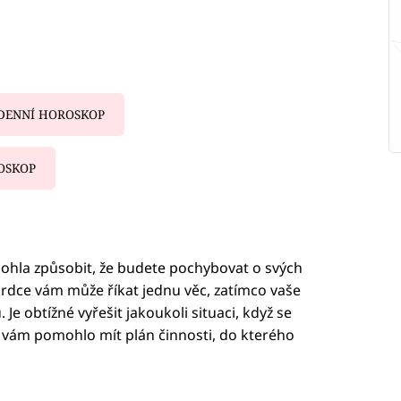
DENNÍ HOROSKOP
OSKOP
iled to fetch
ohla způsobit, že budete pochybovat o svých
rdce vám může říkat jednu věc, zatímco vaše
Je obtížné vyřešit jakoukoli situaci, když se
y vám pomohlo mít plán činnosti, do kterého