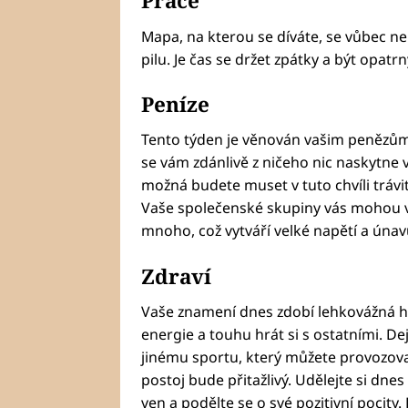
Práce
Mapa, na kterou se díváte, se vůbec ne
pilu. Je čas se držet zpátky a být opatrn
Peníze
Tento týden je věnován vašim penězům
se vám zdánlivě z ničeho nic naskytne v
možná budete muset v tuto chvíli trávit
Vaše společenské skupiny vás mohou vy
mnoho, což vytváří velké napětí a únav
Zdraví
Vaše znamení dnes zdobí lehkovážná h
energie a touhu hrát si s ostatními. D
jinému sportu, který můžete provozova
postoj bude přitažlivý. Udělejte si dne
ven a podělte se o své pozitivní pocity