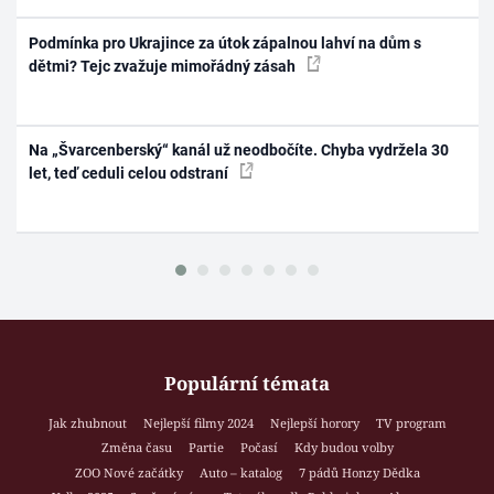
Podmínka pro Ukrajince za útok zápalnou lahví na dům s
dětmi? Tejc zvažuje mimořádný zásah
Na „Švarcenberský“ kanál už neodbočíte. Chyba vydržela 30
let, teď ceduli celou odstraní
Populární témata
Jak zhubnout
Nejlepší filmy 2024
Nejlepší horory
TV program
Změna času
Partie
Počasí
Kdy budou volby
ZOO Nové začátky
Auto – katalog
7 pádů Honzy Dědka