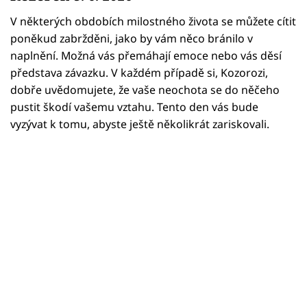
Horoskopy
V některých obdobích milostného života se můžete cítit
Sledujte prima+
poněkud zabržděni, jako by vám něco bránilo v
naplnění. Možná vás přemáhají emoce nebo vás děsí
Filmový festival Karlovy Vary
představa závazku. V každém případě si, Kozorozi,
dobře uvědomujete, že vaše neochota se do něčeho
Pořady
pustit škodí vašemu vztahu. Tento den vás bude
vyzývat k tomu, abyste ještě několikrát zariskovali.
Mámy sobě
Přihlášení
Sledujte nás