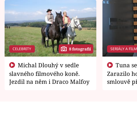
CELEBRITY
SERIÁLY A FIL
8 fotografií
Michal Dlouhý v sedle
Tuna se chtěl vrátit domů.
slavného filmového koně.
Zarazilo ho
Jezdil na něm i Draco Malfoy
smlouvě př
zemřít