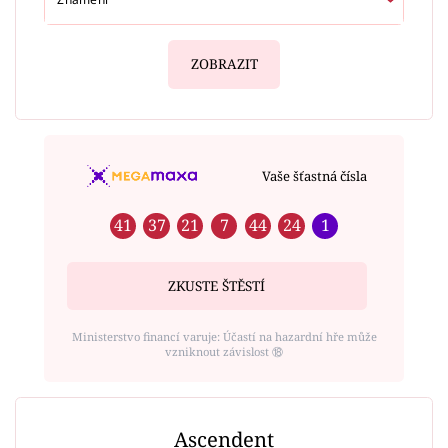
ZOBRAZIT
Vaše šťastná čísla
41
37
21
7
44
24
1
ZKUSTE ŠTĚSTÍ
Ministerstvo financí varuje: Účastí na hazardní hře může
vzniknout závislost ⑱
Ascendent