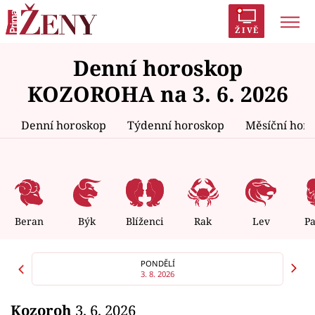
ŽIVĚ
Denní horoskop
Trendy:
Polabí
Inspekce
Prostřeno!
AYTO?
KOZOROHA na 3. 6. 2026
Módní alarm
Zrádci
Proměny
Denní horoskop
Týdenní horoskop
Měsíční hor
Témata
Celebrity
Beran
Býk
Blíženci
Rak
Lev
P
Vztahy
PONDĚLÍ
3. 8. 2026
Seriály
Kozoroh
3. 6. 2026