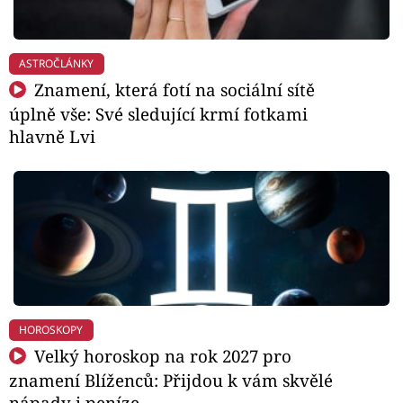
ASTROČLÁNKY
Znamení, která fotí na sociální sítě
úplně vše: Své sledující krmí fotkami
hlavně Lvi
HOROSKOPY
Velký horoskop na rok 2027 pro
znamení Blíženců: Přijdou k vám skvělé
nápady i peníze