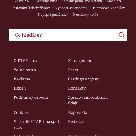
Volby 2025
Svařené víno
Tatarák podle Pohlreicha
Aloe vera
Pěstování lichořeřišnice
Výpočet ascendentu
Tvarohové knedlíky
Nejlepší palačinky
Švestkový koláč
O FTV Prima
Management
Volná místa
Press
Reklama
Castingy a výzvy
HbbTV
Kontakty
Podmínky užívání
Zpracování osobních
údajů
Cookies
Nápověda
Vlastník FTV Prima spol.
Redakce
s r.o.