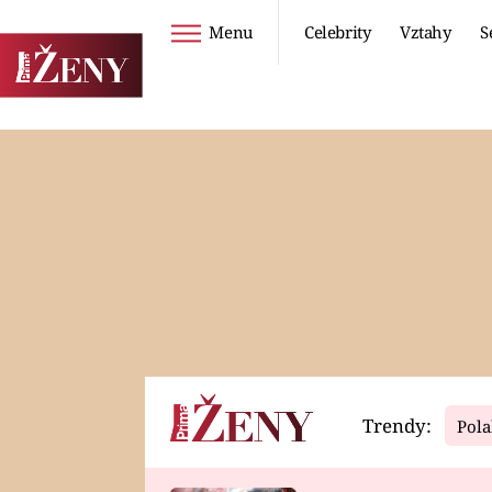
Menu
Celebrity
Vztahy
S
Seriály
Životní styl
ZOO
DIETY A HUBNUTÍ
PROSTŘENO!
CESTOVÁNÍ A
DOVOLENÁ
DUCH
ZDRAVÍ
Trendy:
Pola
Horoskopy
Video
ASTROČLÁNKY
SERIÁLY