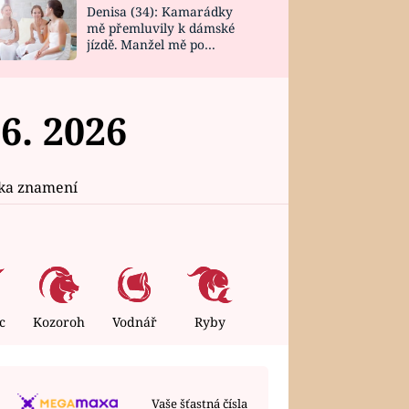
Denisa (34): Kamarádky
mě přemluvily k dámské
jízdě. Manžel mě po
návratu zaskočil
6. 2026
ika znamení
c
Kozoroh
Vodnář
Ryby
ÚTERÝ
4. 8. 2026
Vaše šťastná čísla