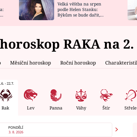
Velká věštba na srpen
NOVINKY
ZAHRADA
a:
podle Helen Stanku:
y
Býkům se bude dařit,
VIDEORECEPTY
DESIGN
Vodnáře čeká jízda
horoskop RAKA na 2. 
p
Měsíční horoskop
Roční horoskop
Charakterist
.6. - 22.7.
Rak
Lev
Panna
Váhy
Štír
Střele
PONDĚLÍ
3. 8. 2026