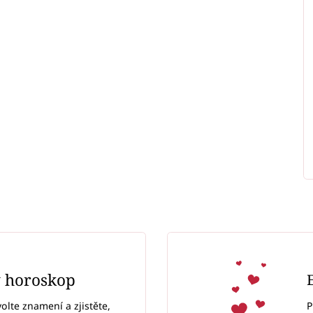
ý horoskop
P
volte znamení a zjistěte,