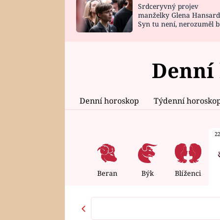
Srdceryvný projev
SNÁŘ
CELEBRITY
manželky Glena Hansard
Syn tu není, nerozuměl b
HOROSKOP NA
VAŘENÍ
tomu, vysvětlila
ROK 2023
Denní 
Denní horoskop
Týdenní horosko
22
Beran
Býk
Blíženci