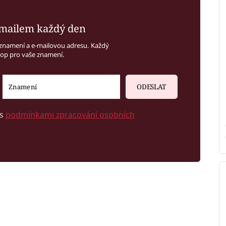
mailem každý den
znamení a e-mailovou adresu. Každý
kop pro vaše znamení.
ODESLAT
 s
podmínkami zpracování osobních