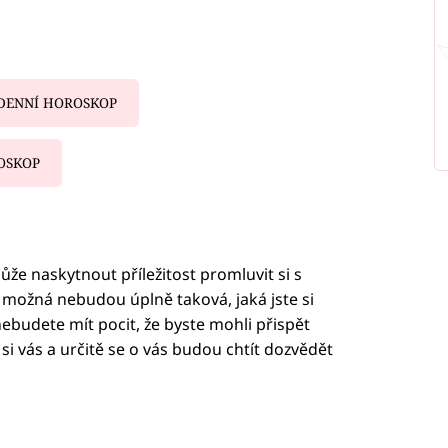
DENNÍ HOROSKOP
OSKOP
iled to fetch
že naskytnout příležitost promluvit si s
ožná nebudou úplně taková, jaká jste si
 nebudete mít pocit, že byste mohli přispět
i vás a určitě se o vás budou chtít dozvědět