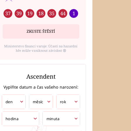
37
39
19
18
35
44
1
ZKUSTE ŠTĚSTÍ
Ministerstvo financí varuje: Účastí na hazardní
hře může vzniknout závislost ⑱
Ascendent
Vyplňte datum a čas vašeho narození: