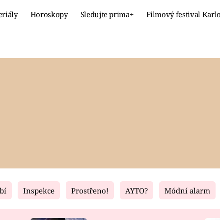
eriály
Horoskopy
Sledujte prima+
Filmový festival Karl
Celebrity
Recept
MÓDA A KRÁSA
HLAVNÍ JÍ
VZTAHY A SEX
SLADKÉ
PRIMA MAMINKA
ZDRAVÉ
bí
Inspekce
Prostřeno!
AYTO?
Módní alarm
Fresh
Living
RECEPTY
BYDLENÍ