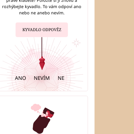
právě kladete? Položte si ji znovu a
rozhýbejte kyvadlo. To vám odpoví ano
nebo ne anebo nevím.
KYVADLO ODPOVĚZ
ANO
NEVÍM
NE