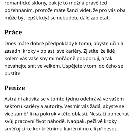
romantické sklony, pak je to možná právě teď
požehnáním, protože máte šanci vidět, že pro vás oba
může být lepší, když se nebudete dále zaplétat.
Práce
Dnes máte dobré předpoklady k tomu, abyste učinili
zásadní kroky v oblasti své kariéry. Zjistíte, že lidé
kolem vás vaše sny mimořádně podporují, a tak
neváhejte snít ve velkém. Uspějete v tom, do čeho se
pustíte.
Peníze
Astrální aktivita se v tomto týdnu odehrává ve vašem
sektoru kariéry a autority. Vesmír vás žádá, abyste se
více zaměřili na pokrok v této oblasti. Nestačí ponechat
svůj pracovní život náhodě. Naopak, pečlivé kroky
směřující ke konkrétnímu kariérnímu cíli přinesou