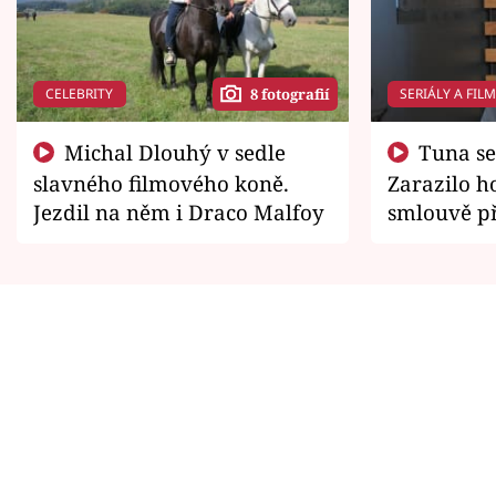
CELEBRITY
SERIÁLY A FIL
8 fotografií
Michal Dlouhý v sedle
Tuna se chtěl vrátit domů.
slavného filmového koně.
Zarazilo ho
Jezdil na něm i Draco Malfoy
smlouvě př
zemřít