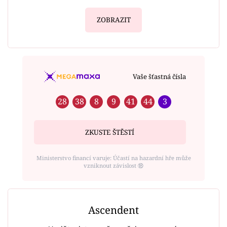
ZOBRAZIT
Vaše šťastná čísla
28
38
8
9
41
44
3
ZKUSTE ŠTĚSTÍ
Ministerstvo financí varuje: Účastí na hazardní hře může
vzniknout závislost ⑱
Ascendent