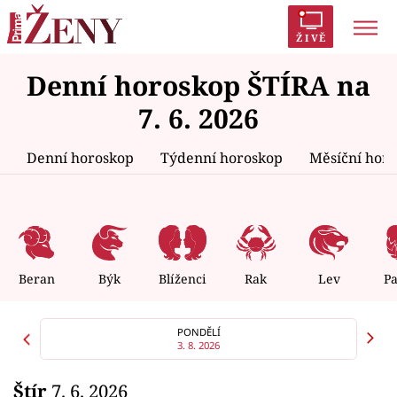
ŽIVĚ
Denní horoskop ŠTÍRA na
Trendy:
Polabí
Inspekce
Prostřeno!
AYTO?
7. 6. 2026
Módní alarm
Zrádci
Proměny
Denní horoskop
Týdenní horoskop
Měsíční hor
Témata
Celebrity
Beran
Býk
Blíženci
Rak
Lev
P
Vztahy
PONDĚLÍ
3. 8. 2026
Seriály
Štír
7. 6. 2026