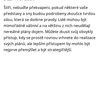
Horoskopy
Štíři, nebuďte překvapeni, pokud některé vaše
Sledujte prima+
představy a sny budou podrobeny zkoušce tvrdou
silou, která se dotkne pravdy. Lidé mohou být
Filmový festival Karlovy Vary
mimořádně vášniví a na většinu z nich neudělají
nereálné plány dojem. Můžete zkusit svůj obvyklý
Pořady
přístup, kdy se prostě rovnou vrhnete do realizace
svých plánů, ale lepším přístupem by mohlo být
Mámy sobě
nejprve přemýšlet a být strategičtější.
Přihlášení
Sledujte nás