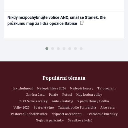
Nikdy nezpochybňujte voliče ANO, smál se Staněk. Dle
průzkumu mají za lídra opozice Babiše
Populární témata
Jak zhubnout
Nejlepší filmy 2024
Nejlepší horory
TV program
Změna času
Partie
Počasí
Kdy budou volby
ZOO Nové začátky
Auto – katalog
7 pádů Honzy Dědka
Volby 2025
Svařené víno
Tatarák podle Pohlreicha
Aloe vera
Pěstování lichořeřišnice
Výpočet ascendentu
Tvarohové knedlíky
Nejlepší palačinky
Švestkový koláč