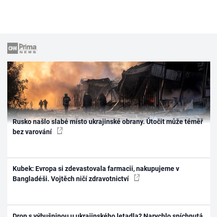
Rusko našlo slabé místo ukrajinské obrany. Útočit může téměř
bez varování
Kubek: Evropa si zdevastovala farmacii, nakupujeme v
Bangladéši. Vojtěch ničí zdravotnictví
Dron s výbušninou u ukrajinského letadla? Narychlo spíchnutá