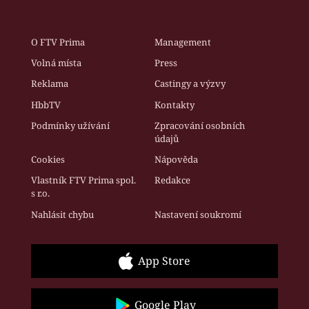
O FTV Prima
Management
Volná místa
Press
Reklama
Castingy a výzvy
HbbTV
Kontakty
Podmínky užívání
Zpracování osobních
údajů
Cookies
Nápověda
Vlastník FTV Prima spol.
Redakce
s r.o.
Nahlásit chybu
Nastavení soukromí
App Store
Google Play