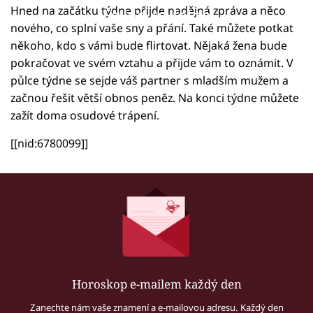
Hned na začátku týdne přijde nadějná zpráva a něco
Failed to fetch
nového, co splní vaše sny a přání. Také můžete potkat
někoho, kdo s vámi bude flirtovat. Nějaká žena bude
pokračovat ve svém vztahu a přijde vám to oznámit. V
půlce týdne se sejde váš partner s mladším mužem a
začnou řešit větší obnos peněz. Na konci týdne můžete
zažít doma osudové trápení.
[[nid:6780099]]
Horoskop e-mailem každý den
Zanechte nám vaše znamení a e-mailovou adresu. Každý den