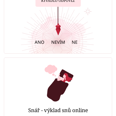
KYVADLO ODPOVĚZ
ANO
NEVÍM
NE
Snář - výklad snů online