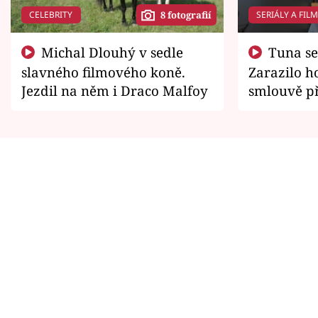
CELEBRITY
SERIÁLY A FIL
8 fotografií
Michal Dlouhý v sedle
Tuna se chtěl vrátit domů.
slavného filmového koně.
Zarazilo ho
Jezdil na něm i Draco Malfoy
smlouvě př
zemřít