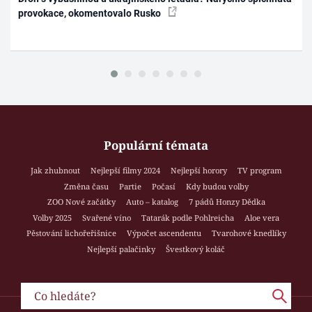
provokace, okomentovalo Rusko
Populární témata
Jak zhubnout
Nejlepší filmy 2024
Nejlepší horory
TV program
Změna času
Partie
Počasí
Kdy budou volby
ZOO Nové začátky
Auto – katalog
7 pádů Honzy Dědka
Volby 2025
Svařené víno
Tatarák podle Pohlreicha
Aloe vera
Pěstování lichořeřišnice
Výpočet ascendentu
Tvarohové knedlíky
Nejlepší palačinky
Švestkový koláč