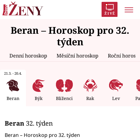
ŽIVĚ
Beran – Horoskop pro 32.
Trendy:
Polabí
Inspekce
Prostřeno!
AYTO?
týden
Módní alarm
Zrádci
Proměny
Denní horoskop
Měsíční horoskop
Roční horosk
21.3. - 20.4.
Témata
Celebrity
Beran
Býk
Blíženci
Rak
Lev
P
Vztahy
Beran
32. týden
Seriály
Beran – Horoskop pro 32. týden