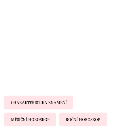
Horoskopy
Sledujte prima+
Filmový festival Karlovy Vary
Pořady
Mámy sobě
Přihlášení
Sledujte nás
CHARAKTERISTIKA ZNAMENÍ
MĚSÍČNÍ HOROSKOP
ROČNÍ HOROSKOP