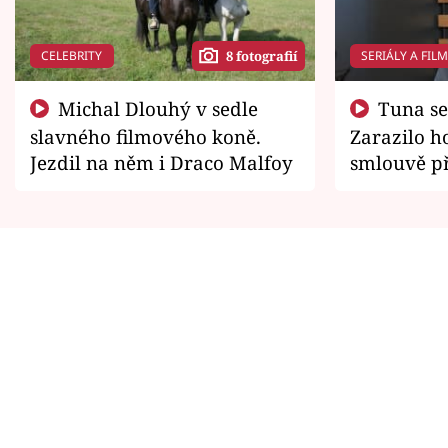
CELEBRITY
SERIÁLY A FIL
8 fotografií
Michal Dlouhý v sedle
Tuna se chtěl vrátit domů.
slavného filmového koně.
Zarazilo ho
Jezdil na něm i Draco Malfoy
smlouvě př
zemřít