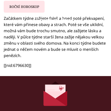
ROČNÍ HOROSKOP
Začátkem týdne zažijete faleš a hned poté překvapení,
Failed to fetch
které vám přinese obavy a strach. Poté se vše uklidní,
možná vám bude trochu smutno, ale zažijete lásku a
naději. V půlce týdne starší žena zažije nějakou velkou
změnu v oblasti svého domova. Na konci týdne budete
jednat o něčem novém a bude se mluvit o menších
penězích.
[[nid:6796630]]