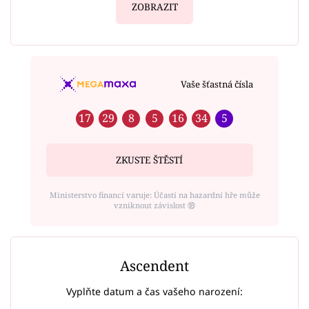
ZOBRAZIT
Vaše šťastná čísla
17
29
8
5
16
34
5
ZKUSTE ŠTĚSTÍ
Ministerstvo financí varuje: Účastí na hazardní hře může
vzniknout závislost ⑱
Ascendent
Vyplňte datum a čas vašeho narození: