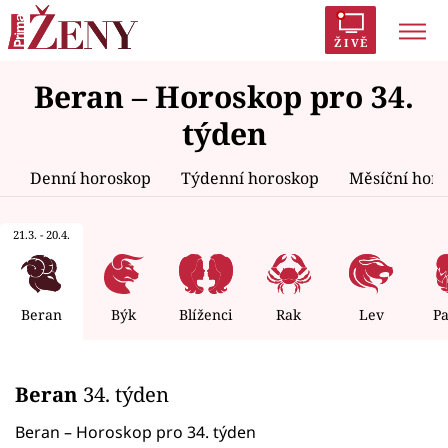
ŽIVĚ
Beran – Horoskop pro 34.
Trendy:
Polabí
Inspekce
Prostřeno!
AYTO?
týden
Módní alarm
Zrádci
Proměny
Denní horoskop
Týdenní horoskop
Měsíční hor
21.3. - 20.4.
Témata
Celebrity
Beran
Býk
Blíženci
Rak
Lev
P
Vztahy
Beran
34. týden
Seriály
Beran – Horoskop pro 34. týden