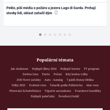
Peklo, píší média o požáru u jezera Lago di Garda. Prchají
stovky lidí, oblast zahalil dým
Populární témata
Jak zhubnout
Nejlepší filmy 2024
Nejlepší horory
TV program
Změna času
Partie
Počasí
Kdy budou volby
ZOO Nové začátky
Auto – katalog
7 pádů Honzy Dědka
Volby 2025
Svařené víno
Tatarák podle Pohlreicha
Aloe vera
Pěstování lichořeřišnice
Výpočet ascendentu
Tvarohové knedlíky
Nejlepší palačinky
Švestkový koláč