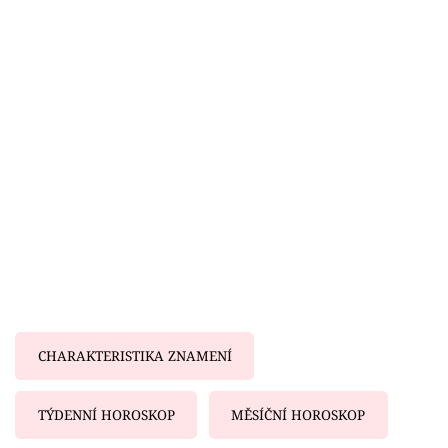
Horoskopy
Sledujte prima+
Filmový festival Karlovy Vary
Pořady
Mámy sobě
Přihlášení
Sledujte nás
CHARAKTERISTIKA ZNAMENÍ
TÝDENNÍ HOROSKOP
MĚSÍČNÍ HOROSKOP