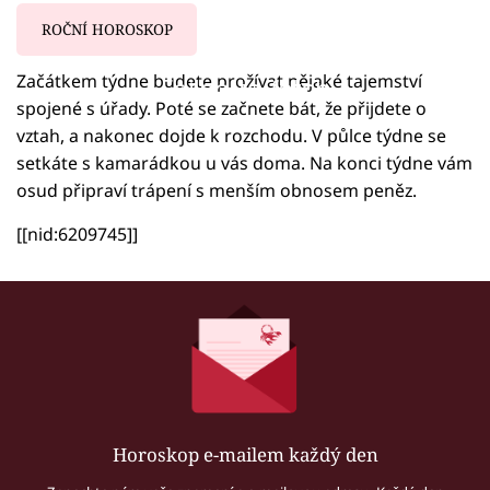
ROČNÍ HOROSKOP
Začátkem týdne budete prožívat nějaké tajemství
Failed to fetch
spojené s úřady. Poté se začnete bát, že přijdete o
vztah, a nakonec dojde k rozchodu. V půlce týdne se
setkáte s kamarádkou u vás doma. Na konci týdne vám
osud připraví trápení s menším obnosem peněz.
[[nid:6209745]]
Horoskop e-mailem každý den