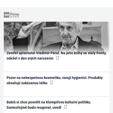
Zemřel spisovatel Vladimír Páral. Na jeho knihy se stály fronty,
odešel v den svých narozenin
Pozor na nebezpečnou kosmetiku, varují hygienici. Produkty
obsahují zakázanou látku
Babiš si chce posvítit na Klempířovu kulturní politiku.
Samozřejmě budu reagovat, uvedl