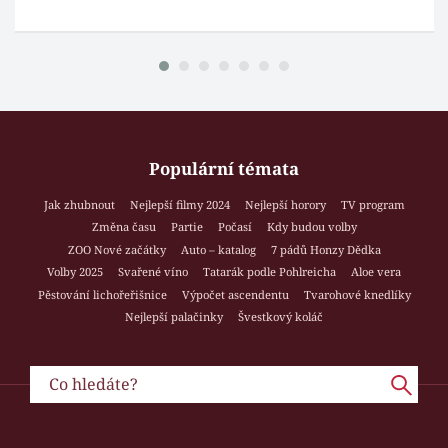
Populární témata
Jak zhubnout
Nejlepší filmy 2024
Nejlepší horory
TV program
Změna času
Partie
Počasí
Kdy budou volby
ZOO Nové začátky
Auto – katalog
7 pádů Honzy Dědka
Volby 2025
Svařené víno
Tatarák podle Pohlreicha
Aloe vera
Pěstování lichořeřišnice
Výpočet ascendentu
Tvarohové knedlíky
Nejlepší palačinky
Švestkový koláč