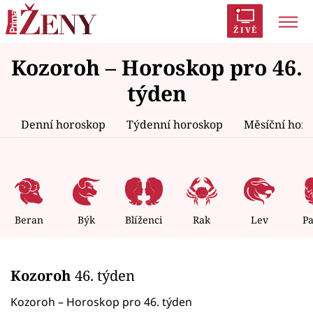
ŽIVĚ
Kozoroh – Horoskop pro 46.
Trendy:
Polabí
Inspekce
Prostřeno!
AYTO?
týden
Módní alarm
Zrádci
Proměny
Denní horoskop
Týdenní horoskop
Měsíční hor
Témata
Celebrity
Beran
Býk
Blíženci
Rak
Lev
P
Vztahy
Kozoroh
46. týden
Seriály
Kozoroh – Horoskop pro 46. týden