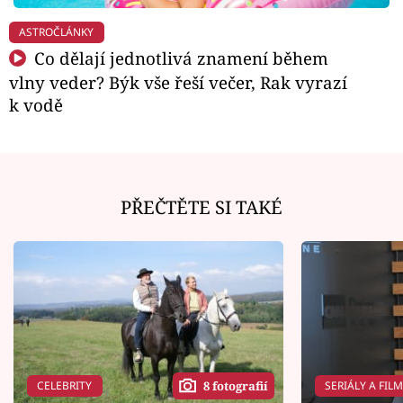
ASTROČLÁNKY
Co dělají jednotlivá znamení během
vlny veder? Býk vše řeší večer, Rak vyrazí
k vodě
PŘEČTĚTE SI TAKÉ
CELEBRITY
SERIÁLY A FIL
8 fotografií