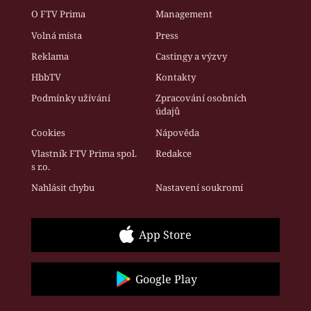
O FTV Prima
Management
Volná místa
Press
Reklama
Castingy a výzvy
HbbTV
Kontakty
Podmínky užívání
Zpracování osobních
údajů
Cookies
Nápověda
Vlastník FTV Prima spol.
Redakce
s r.o.
Nahlásit chybu
Nastavení soukromí
App Store
Google Play