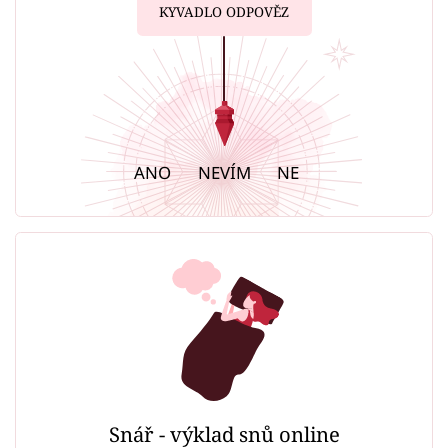
KYVADLO ODPOVĚZ
ANO
NEVÍM
NE
Snář - výklad snů online