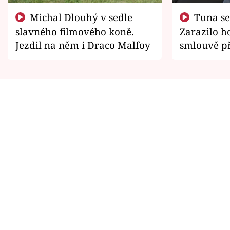
Michal Dlouhý v sedle
Tuna se chtěl vrátit domů.
slavného filmového koně.
Zarazilo ho
Jezdil na něm i Draco Malfoy
smlouvě př
zemřít