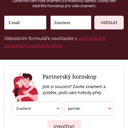
Zanechte nám vaše znamení a e-mailovou adresu. Každý den
obdržíte horoskop pro vaše znamení.
ODESLAT
Odesláním formuláře souhlasíte s
podmínkami
zpracování osobních údajů
Partnerský horoskop
Jste si souzení? Zvolte znamení a
zjistěte, jestli vám hvězdy přejí.
VYPOČÍTAT