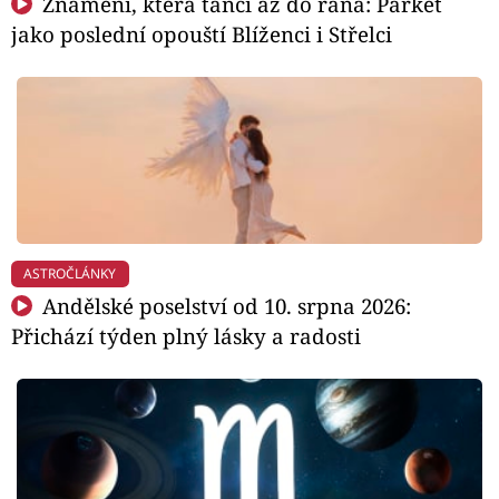
Znamení, která tančí až do rána: Parket
jako poslední opouští Blíženci i Střelci
ASTROČLÁNKY
Andělské poselství od 10. srpna 2026:
Přichází týden plný lásky a radosti