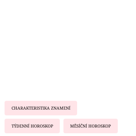
Horoskopy
Sledujte prima+
Filmový festival Karlovy Vary
Pořady
Mámy sobě
Přihlášení
Sledujte nás
CHARAKTERISTIKA ZNAMENÍ
TÝDENNÍ HOROSKOP
MĚSÍČNÍ HOROSKOP