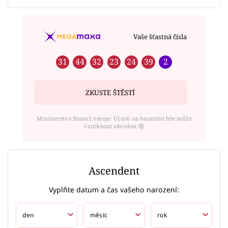
Vaše šťastná čísla
31
44
32
23
24
39
2
ZKUSTE ŠTĚSTÍ
Ministerstvo financí varuje: Účastí na hazardní hře může
vzniknout závislost ⑱
Ascendent
Vyplňte datum a čas vašeho narození: