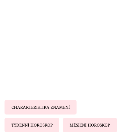
Horoskopy
Sledujte prima+
Filmový festival Karlovy Vary
Pořady
Mámy sobě
Přihlášení
Sledujte nás
CHARAKTERISTIKA ZNAMENÍ
TÝDENNÍ HOROSKOP
MĚSÍČNÍ HOROSKOP