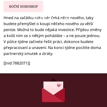
ROČNÍ HOROSKOP
Hned na začátku roku vás čeká něco nového, taky
Failed to fetch
budete přemýšlet o koupi něčeho nového za větší
peníze. Možná to bude nějaká investice. Přijdou změny
a kvůli nim se s někým pohádáte – a ne pouze jednou.
V půlce týdne začnete řešit práci, dokonce budete
přepracovaní a unavení. Na konci týdne pocítíte doma
partnerský smutek a ztráty.
[[nid:7882071]]