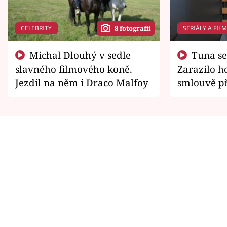
CELEBRITY
SERIÁLY A FIL
8 fotografií
Michal Dlouhý v sedle
Tuna se chtěl vrátit domů.
slavného filmového koně.
Zarazilo ho
Jezdil na něm i Draco Malfoy
smlouvě př
zemřít