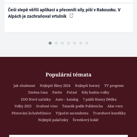
Češi slepě věřili aplikaci a přecenili síly, píší v Rakousku. V
Alpách je zachraňoval vrtulník
Populární témata
Jak zhubnout
Nejlepší filmy 2024
Nejlepší horory
TV program
Změna času
Partie
Počasí
Kdy budou volby
ZOO Nové začátky
Auto – katalog
7 pádů Honzy Dědka
Volby 2025
Svařené víno
Tatarák podle Pohlreicha
Aloe vera
Pěstování lichořeřišnice
Výpočet ascendentu
Tvarohové knedlíky
Nejlepší palačinky
Švestkový koláč