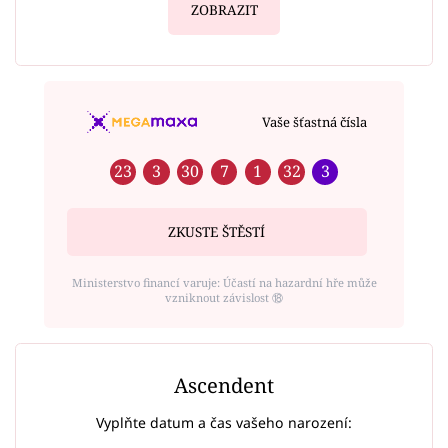
ZOBRAZIT
Vaše šťastná čísla
23
3
30
7
1
32
3
ZKUSTE ŠTĚSTÍ
Ministerstvo financí varuje: Účastí na hazardní hře může
vzniknout závislost ⑱
Ascendent
Vyplňte datum a čas vašeho narození: