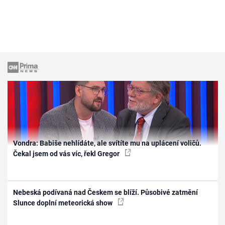
Vondra: Babiše nehlídáte, ale svítíte mu na uplácení voličů.
Čekal jsem od vás víc, řekl Gregor
Nebeská podívaná nad Českem se blíží. Působivé zatmění
Slunce doplní meteorická show