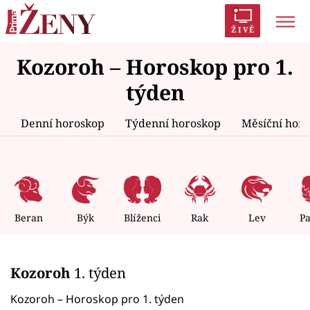
ŽIVĚ
Kozoroh – Horoskop pro 1.
Trendy:
Polabí
Inspekce
Prostřeno!
AYTO?
týden
Módní alarm
Zrádci
Proměny
Denní horoskop
Týdenní horoskop
Měsíční hor
Témata
Celebrity
Beran
Býk
Blíženci
Rak
Lev
P
Vztahy
Kozoroh
1. týden
Seriály
Kozoroh – Horoskop pro 1. týden