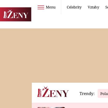
Menu
Celebrity
Vztahy
S
Seriály
Životní styl
ZOO
DIETY A HUBNUTÍ
PROSTŘENO!
CESTOVÁNÍ A
DOVOLENÁ
DUCH
ZDRAVÍ
Trendy:
Pola
Horoskopy
Video
ASTROČLÁNKY
SERIÁLY