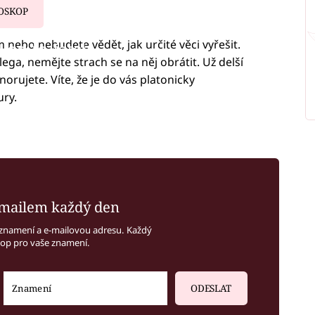
OSKOP
 nebo nebudete vědět, jak určité věci vyřešit.
iled to fetch
ga, nemějte strach se na něj obrátit. Už delší
orujete. Víte, že je do vás platonicky
ury.
mailem každý den
znamení a e-mailovou adresu. Každý
kop pro vaše znamení.
ODESLAT