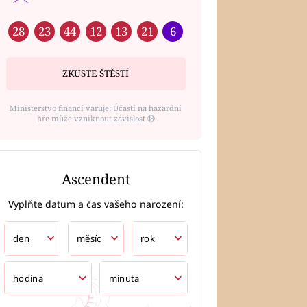
28
23
44
12
13
21
6
ZKUSTE ŠTĚSTÍ
Ministerstvo financí varuje: Účastí na hazardní
hře může vzniknout závislost ⑱
Ascendent
Vyplňte datum a čas vašeho narození: