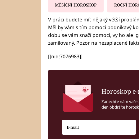
MĚSÍČNÍ HOROSKOP
ROČNÍ HOR
V práci budete mít nějaký větší problém
Fa
Měl by vám s tím pomoci podnikavý kole
dobu se vám snaží pomoci, vy ho ale ign
zamilovaný. Pozor na nezaplacené fakt
[[nid:7076983]]
Horoskop e-
Zanechte nám vaše 
den obdržíte horos