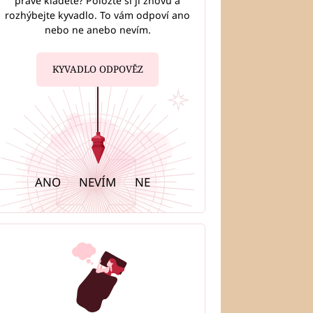
právě kladete? Položte si ji znovu a
rozhýbejte kyvadlo. To vám odpoví ano
nebo ne anebo nevím.
KYVADLO ODPOVĚZ
ANO
NEVÍM
NE