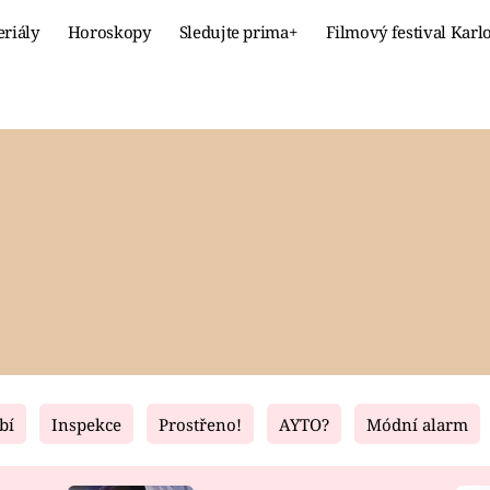
eriály
Horoskopy
Sledujte prima+
Filmový festival Karl
Celebrity
Recept
MÓDA A KRÁSA
HLAVNÍ JÍ
VZTAHY A SEX
SLADKÉ
PRIMA MAMINKA
ZDRAVÉ
bí
Inspekce
Prostřeno!
AYTO?
Módní alarm
Fresh
Living
RECEPTY
BYDLENÍ