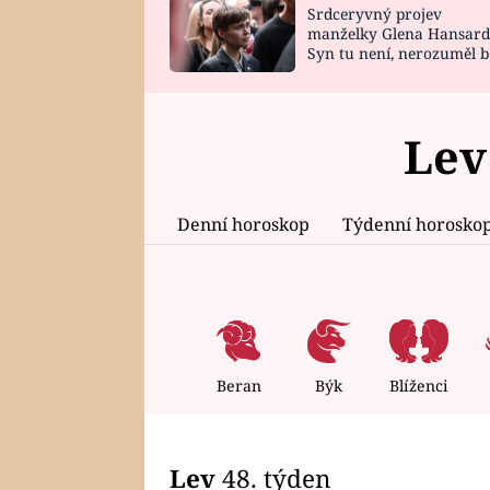
Srdceryvný projev
SNÁŘ
CELEBRITY
manželky Glena Hansard
Syn tu není, nerozuměl b
HOROSKOP NA
VAŘENÍ
tomu, vysvětlila
ROK 2023
Lev
Denní horoskop
Týdenní horosko
Beran
Býk
Blíženci
Lev
48. týden