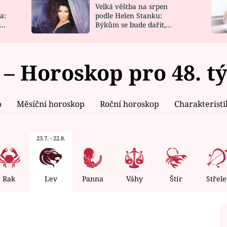
Velká věštba na srpen
NOVINKY
ZAHRADA
a:
podle Helen Stanku:
y
Býkům se bude dařit,
VIDEORECEPTY
DESIGN
Vodnáře čeká jízda
 – Horoskop pro 48. t
p
Měsíční horoskop
Roční horoskop
Charakterist
23.7. - 22.8.
Rak
Lev
Panna
Váhy
Štír
Střele