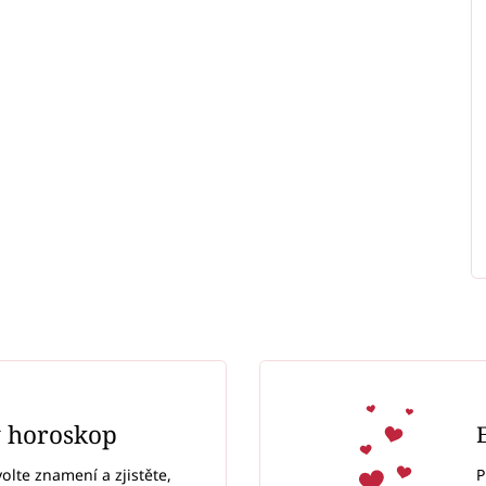
ý horoskop
P
volte znamení a zjistěte,