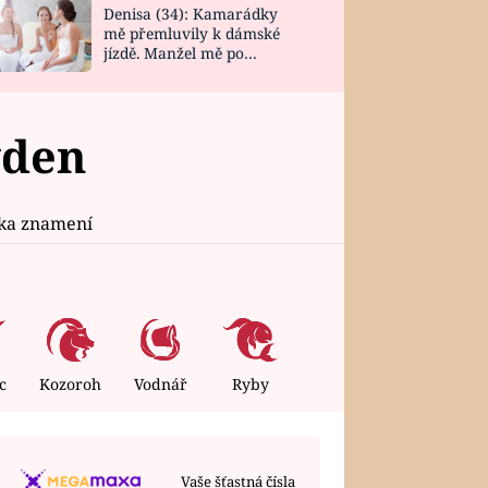
Denisa (34): Kamarádky
mě přemluvily k dámské
jízdě. Manžel mě po
návratu zaskočil
ýden
ika znamení
c
Kozoroh
Vodnář
Ryby
Vaše šťastná čísla