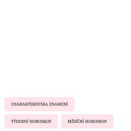
Horoskopy
Sledujte prima+
Filmový festival Karlovy Vary
Pořady
Mámy sobě
Přihlášení
Sledujte nás
CHARAKTERISTIKA ZNAMENÍ
TÝDENNÍ HOROSKOP
MĚSÍČNÍ HOROSKOP