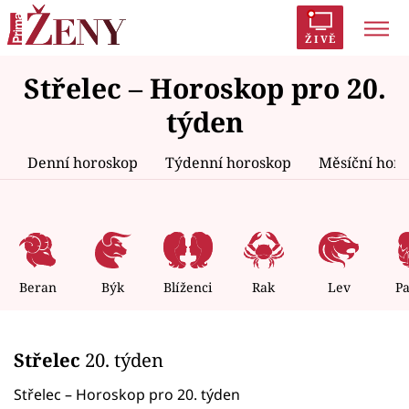
ŽIVĚ
Střelec – Horoskop pro 20.
Trendy:
Polabí
Inspekce
Prostřeno!
AYTO?
týden
Módní alarm
Zrádci
Proměny
Denní horoskop
Týdenní horoskop
Měsíční hor
Témata
Celebrity
Beran
Býk
Blíženci
Rak
Lev
P
Vztahy
Střelec
20. týden
Seriály
Střelec – Horoskop pro 20. týden