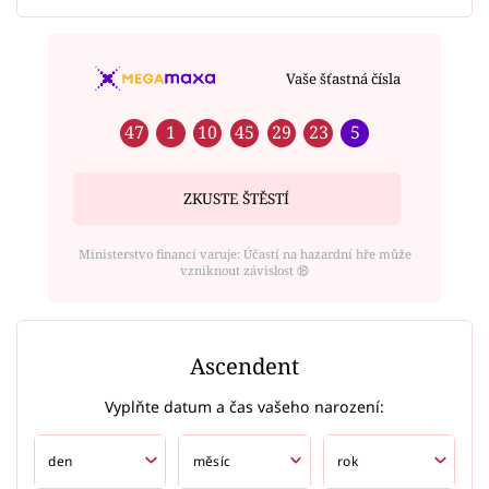
Vaše šťastná čísla
47
1
10
45
29
23
5
ZKUSTE ŠTĚSTÍ
Ministerstvo financí varuje: Účastí na hazardní hře může
vzniknout závislost ⑱
Ascendent
Vyplňte datum a čas vašeho narození: