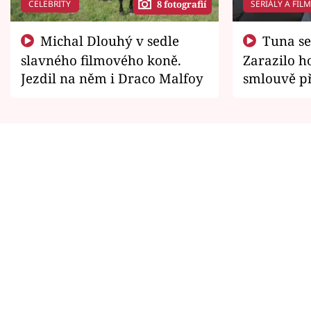
CELEBRITY
SERIÁLY A FIL
8 fotografií
Michal Dlouhý v sedle
Tuna se chtěl vrátit domů.
slavného filmového koně.
Zarazilo ho
Jezdil na něm i Draco Malfoy
smlouvě př
zemřít