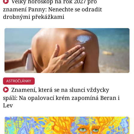
Velký horoskop na rok 2027 pro
znamení Panny: Nenechte se odradit
drobnými překážkami
ASTROČLÁNKY
Znamení, která se na slunci vždycky
spálí: Na opalovací krém zapomíná Beran i
Lev