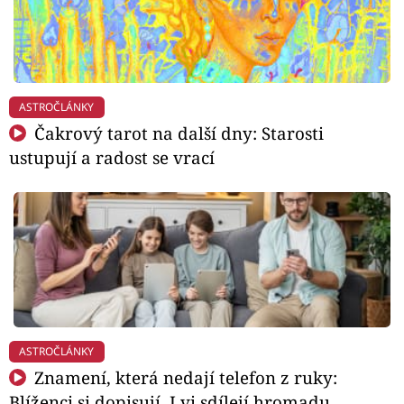
ASTROČLÁNKY
Čakrový tarot na další dny: Starosti
ustupují a radost se vrací
ASTROČLÁNKY
Znamení, která nedají telefon z ruky:
Blíženci si dopisují, Lvi sdílejí hromadu