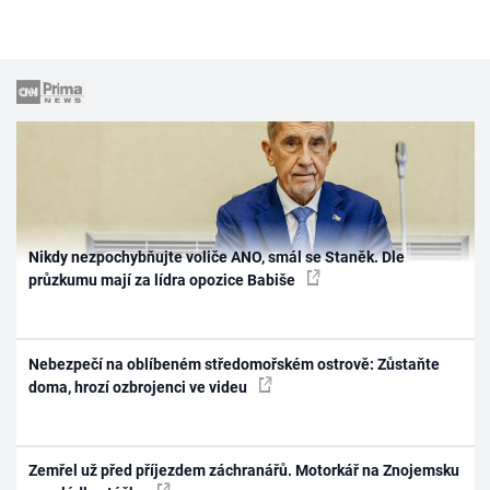
Nikdy nezpochybňujte voliče ANO, smál se Staněk. Dle
průzkumu mají za lídra opozice Babiše
Nebezpečí na oblíbeném středomořském ostrově: Zůstaňte
doma, hrozí ozbrojenci ve videu
Zemřel už před příjezdem záchranářů. Motorkář na Znojemsku