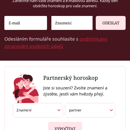
Zanechte nám vaše znamení a e-mailovou adresu. Každý den
obdržíte horoskop pro vaše znamení.
ODESLAT
Odesláním formuláře souhlasíte s
podmínkami
zpracování osobních údajů
Partnerský horoskop
Jste si souzení? Zvolte znamení a
zjistěte, jestli vám hvězdy přejí.
VYPOČÍTAT