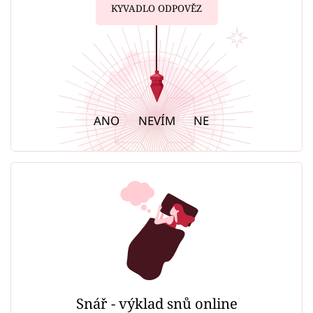
KYVADLO ODPOVĚZ
ANO
NEVÍM
NE
Snář - výklad snů online