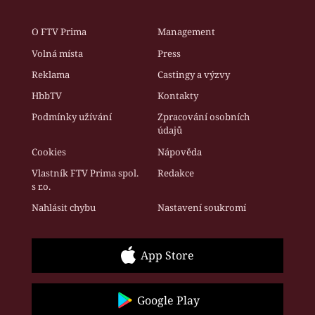
O FTV Prima
Management
Volná místa
Press
Reklama
Castingy a výzvy
HbbTV
Kontakty
Podmínky užívání
Zpracování osobních
údajů
Cookies
Nápověda
Vlastník FTV Prima spol.
Redakce
s r.o.
Nahlásit chybu
Nastavení soukromí
App Store
Google Play