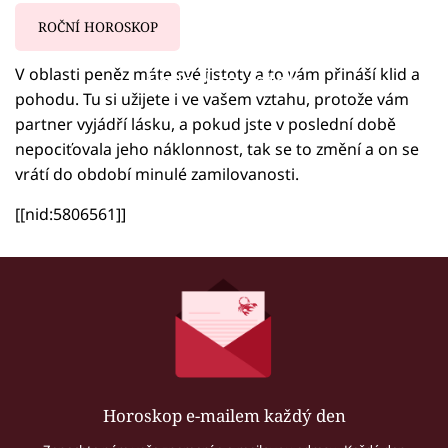
ROČNÍ HOROSKOP
V oblasti peněz máte své jistoty a to vám přináší klid a
Failed to fetch
pohodu. Tu si užijete i ve vašem vztahu, protože vám
partner vyjádří lásku, a pokud jste v poslední době
nepociťovala jeho náklonnost, tak se to změní a on se
vrátí do období minulé zamilovanosti.
[[nid:5806561]]
Horoskop e-mailem každý den