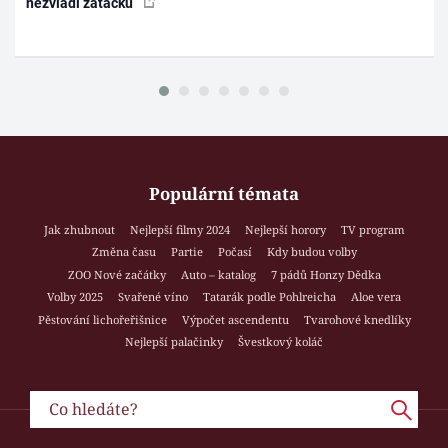
nezvládl zatáčku
Populární témata
Jak zhubnout
Nejlepší filmy 2024
Nejlepší horory
TV program
Změna času
Partie
Počasí
Kdy budou volby
ZOO Nové začátky
Auto – katalog
7 pádů Honzy Dědka
Volby 2025
Svařené víno
Tatarák podle Pohlreicha
Aloe vera
Pěstování lichořeřišnice
Výpočet ascendentu
Tvarohové knedlíky
Nejlepší palačinky
Švestkový koláč