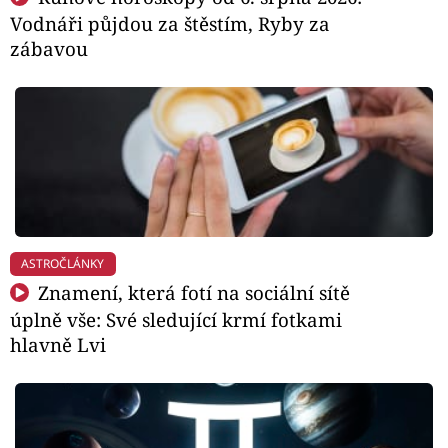
Vodnáři půjdou za štěstím, Ryby za
zábavou
ASTROČLÁNKY
Znamení, která fotí na sociální sítě
úplně vše: Své sledující krmí fotkami
hlavně Lvi