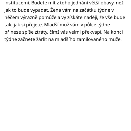
Horoskopy
institucemi. Budete mít z toho jednání větší obavy, než
jak to bude vypadat. Žena vám na začátku týdne v
Sledujte prima+
něčem výrazně pomůže a vy získáte naději, že vše bude
tak, jak si přejete. Mladší muž vám v půlce týdne
Filmový festival Karlovy Vary
přinese spíše ztráty, čímž vás velmi překvapí. Na konci
týdne začnete žárlit na mladšího zamilovaného muže.
Pořady
Mámy sobě
Přihlášení
Sledujte nás