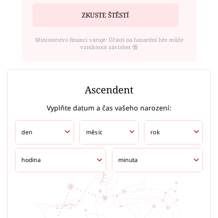
ZKUSTE ŠTĚSTÍ
Ministerstvo financí varuje: Účastí na hazardní hře může
vzniknout závislost ⑱
Ascendent
Vyplňte datum a čas vašeho narození: