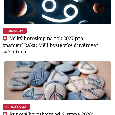
HOROSKOPY
Velký horoskop na rok 2027 pro
znamení Raka: Měli byste více důvěřovat
své intuici
ASTROČLÁNKY
Runové horoskopy od 6. srpna 2026: