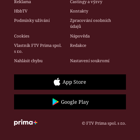
Reklama
Castingy a výzvy
HbbTV
Kontakty
Podmínky užívání
Zpracování osobních
údajů
Cookies
Nápověda
Vlastník FTV Prima spol.
Redakce
s r.o.
Nahlásit chybu
Nastavení soukromí
App Store
Google Play
© FTV Prima spol. s r.o.