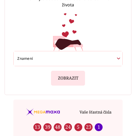
života
ZOBRAZIT
Vaše šťastná čísla
13
39
48
24
5
23
1