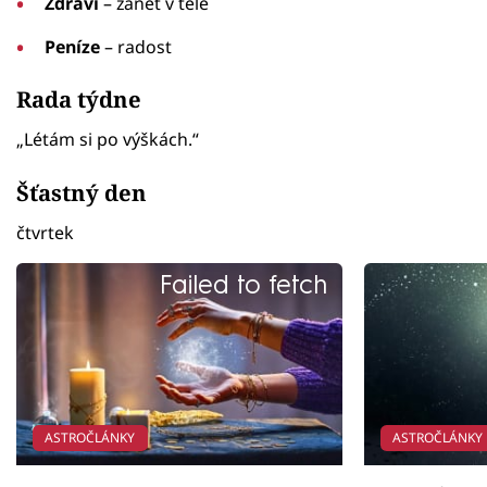
Zdraví
– zánět v těle
Peníze
– radost
Rada týdne
„Létám si po výškách.“
Šťastný den
čtvrtek
Failed to fetch
ASTROČLÁNKY
ASTROČLÁNKY