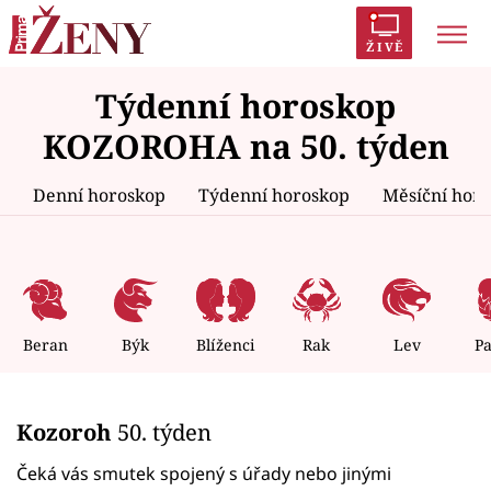
ŽIVĚ
Týdenní horoskop
Trendy:
Polabí
Inspekce
Prostřeno!
AYTO?
KOZOROHA na 50. týden
Módní alarm
Zrádci
Proměny
Denní horoskop
Týdenní horoskop
Měsíční hor
Témata
Celebrity
Beran
Býk
Blíženci
Rak
Lev
P
Vztahy
Kozoroh
50. týden
Seriály
Čeká vás smutek spojený s úřady nebo jinými