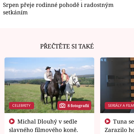
Srpen přeje rodinné pohodě i radostným
setkáním
PŘEČTĚTE SI TAKÉ
CELEBRITY
SERIÁLY A FIL
8 fotografií
Michal Dlouhý v sedle
Tuna se chtěl vrátit domů.
slavného filmového koně.
Zarazilo ho