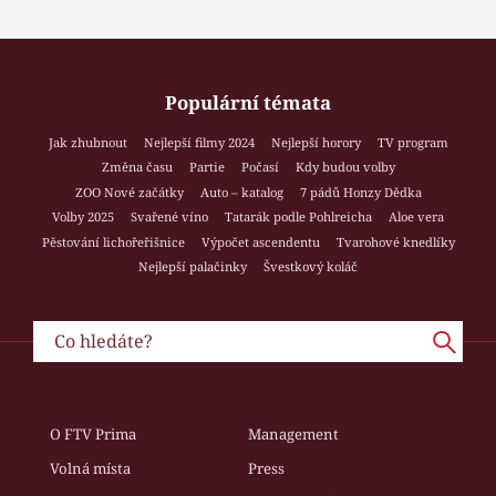
Populární témata
Jak zhubnout
Nejlepší filmy 2024
Nejlepší horory
TV program
Změna času
Partie
Počasí
Kdy budou volby
ZOO Nové začátky
Auto – katalog
7 pádů Honzy Dědka
Volby 2025
Svařené víno
Tatarák podle Pohlreicha
Aloe vera
Pěstování lichořeřišnice
Výpočet ascendentu
Tvarohové knedlíky
Nejlepší palačinky
Švestkový koláč
O FTV Prima
Management
Volná místa
Press