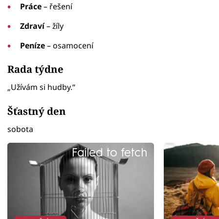
Práce
– řešení
Zdraví
– žíly
Peníze
– osamocení
Rada týdne
„Užívám si hudby.“
Šťastný den
sobota
Failed to fetch