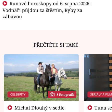
Runové horoskopy od 6. srpna 2026:
Vodnáři půjdou za štěstím, Ryby za
zábavou
PŘEČTĚTE SI TAKÉ
CELEBRITY
SERIÁLY A FIL
8 fotografií
Michal Dlouhý v sedle
Tuna se chtěl vrátit domů.