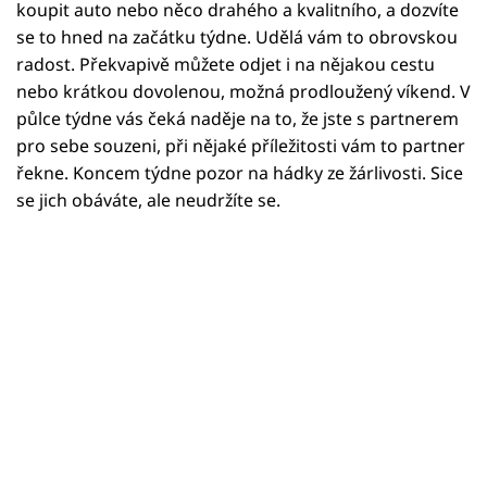
Horoskopy
koupit auto nebo něco drahého a kvalitního, a dozvíte
se to hned na začátku týdne. Udělá vám to obrovskou
Sledujte prima+
radost. Překvapivě můžete odjet i na nějakou cestu
nebo krátkou dovolenou, možná prodloužený víkend. V
Filmový festival Karlovy Vary
půlce týdne vás čeká naděje na to, že jste s partnerem
pro sebe souzeni, při nějaké příležitosti vám to partner
Pořady
řekne. Koncem týdne pozor na hádky ze žárlivosti. Sice
se jich obáváte, ale neudržíte se.
Mámy sobě
Přihlášení
Sledujte nás