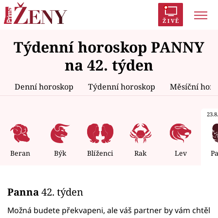
ŽIVĚ
Týdenní horoskop PANNY
Trendy:
Polabí
Inspekce
Prostřeno!
AYTO?
na 42. týden
Módní alarm
Zrádci
Proměny
Denní horoskop
Týdenní horoskop
Měsíční hor
23.8.
Témata
Celebrity
Beran
Býk
Blíženci
Rak
Lev
P
Vztahy
Panna
42. týden
Seriály
Možná budete překvapeni, ale váš partner by vám chtěl