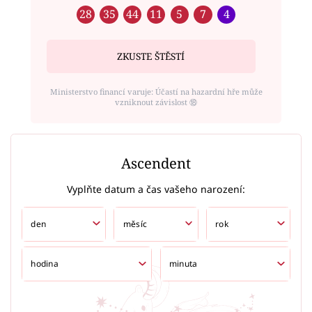
28
35
44
11
5
7
4
ZKUSTE ŠTĚSTÍ
Ministerstvo financí varuje: Účastí na hazardní hře může
vzniknout závislost ⑱
Ascendent
Vyplňte datum a čas vašeho narození: