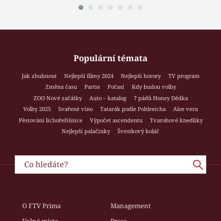
Populární témata
Jak zhubnout
Nejlepší filmy 2024
Nejlepší horory
TV program
Změna času
Partie
Počasí
Kdy budou volby
ZOO Nové začátky
Auto – katalog
7 pádů Honzy Dědka
Volby 2025
Svařené víno
Tatarák podle Pohlreicha
Aloe vera
Pěstování lichořeřišnice
Výpočet ascendentu
Tvarohové knedlíky
Nejlepší palačinky
Švestkový koláč
O FTV Prima
Management
Volná místa
Press