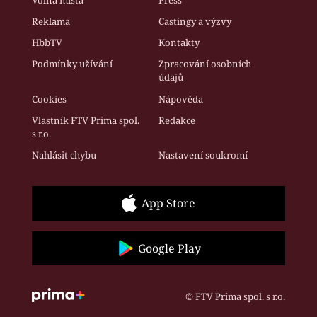
Reklama
Castingy a výzvy
HbbTV
Kontakty
Podmínky užívání
Zpracování osobních
údajů
Cookies
Nápověda
Vlastník FTV Prima spol.
Redakce
s r.o.
Nahlásit chybu
Nastavení soukromí
App Store
Google Play
© FTV Prima spol. s r.o.