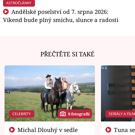
ASTROČLÁNKY
Andělské poselství od 7. srpna 2026:
Víkend bude plný smíchu, slunce a radosti
PŘEČTĚTE SI TAKÉ
CELEBRITY
SERIÁLY A FIL
8 fotografií
Michal Dlouhý v sedle
Tuna se chtěl vrátit domů.