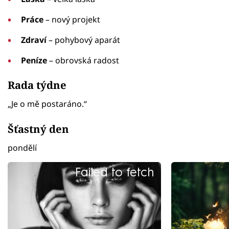
Práce
– nový projekt
Zdraví
– pohybový aparát
Peníze
– obrovská radost
Rada týdne
„Je o mě postaráno.“
Šťastný den
pondělí
Failed to fetch