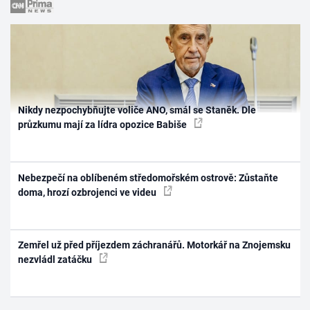
Nikdy nezpochybňujte voliče ANO, smál se Staněk. Dle
průzkumu mají za lídra opozice Babiše
Nebezpečí na oblíbeném středomořském ostrově: Zůstaňte
doma, hrozí ozbrojenci ve videu
Zemřel už před příjezdem záchranářů. Motorkář na Znojemsku
nezvládl zatáčku