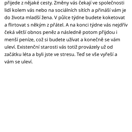
Horoskopy
přijede z nějaké cesty. Změny vás čekají ve společnosti
lidí kolem vás nebo na sociálních sítích a přináší vám je
Sledujte prima+
do života mladší žena. V půlce týdne budete koketovat
a flirtovat s někým z přátel. A na konci týdne vás nejdřív
Filmový festival Karlovy Vary
čeká větší obnos peněz a následně potom přijdou i
menší peníze, což si budete užívat a konečně se vám
Pořady
uleví. Existenční starosti vás totiž provázely už od
začátku léta a byli jste ve stresu. Teď se vše vyřeší a
Mámy sobě
vám se uleví.
Přihlášení
Sledujte nás