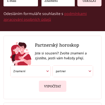
ODESLAT
Odesláním formuláře souhlasíte s
podmínkami
zpracování osobních údajů
Partnerský horoskop
Jste si souzení? Zvolte znamení a
zjistěte, jestli vám hvězdy přejí.
VYPOČÍTAT