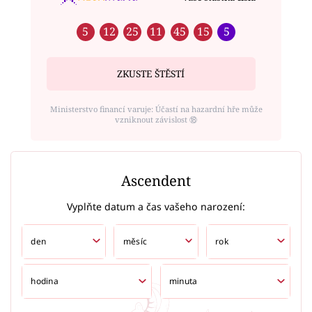
5
12
25
11
45
15
5
ZKUSTE ŠTĚSTÍ
Ministerstvo financí varuje: Účastí na hazardní hře může
vzniknout závislost ⑱
Ascendent
Vyplňte datum a čas vašeho narození: