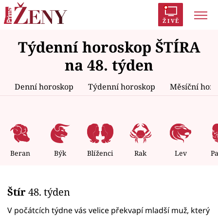
ŽIVĚ
Týdenní horoskop ŠTÍRA
Trendy:
Polabí
Inspekce
Prostřeno!
AYTO?
na 48. týden
Módní alarm
Zrádci
Proměny
Denní horoskop
Týdenní horoskop
Měsíční hor
Témata
Celebrity
Beran
Býk
Blíženci
Rak
Lev
P
Vztahy
Štír
48. týden
Seriály
V počátcích týdne vás velice překvapí mladší muž, který