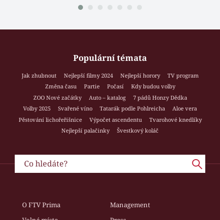
Populární témata
Jak zhubnout
Nejlepší filmy 2024
Nejlepší horory
TV program
Změna času
Partie
Počasí
Kdy budou volby
ZOO Nové začátky
Auto – katalog
7 pádů Honzy Dědka
Volby 2025
Svařené víno
Tatarák podle Pohlreicha
Aloe vera
Pěstování lichořeřišnice
Výpočet ascendentu
Tvarohové knedlíky
Nejlepší palačinky
Švestkový koláč
O FTV Prima
Management
Volná místa
Press