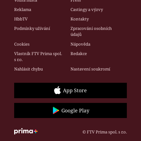
Reklama
Castingy a výzvy
HbbTV
Kontakty
Podmínky užívání
Zpracování osobních
údajů
Cookies
Nápověda
Vlastník FTV Prima spol.
Redakce
s r.o.
Nahlásit chybu
Nastavení soukromí
App Store
Google Play
© FTV Prima spol. s r.o.