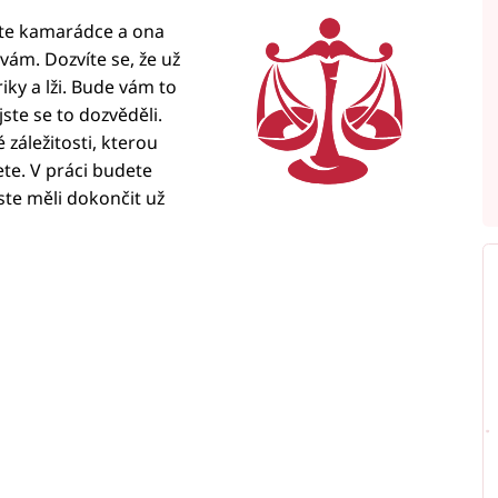
íte kamarádce a ona
 vám. Dozvíte se, že už
iky a lži. Bude vám to
 jste se to dozvěděli.
záležitosti, kterou
ete. V práci budete
jste měli dokončit už