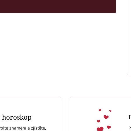
ý horoskop
P
volte znamení a zjistěte,