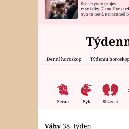
Srdceryvný projev
SNÁŘ
CELEBRITY
manželky Glena Hansard
Syn tu není, nerozuměl b
HOROSKOP NA
VAŘENÍ
tomu, vysvětlila
ROK 2023
Týdenn
Denní horoskop
Týdenní horosko
Beran
Býk
Blíženci
Váhy
38. týden