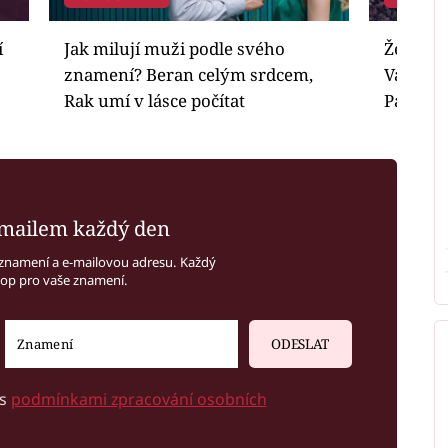
í
Jak milují muži podle svého
Ženy po
znamení? Beran celým srdcem,
Váhy js
Rak umí v lásce počítat
Panny c
mailem každý den
znamení a e-mailovou adresu. Každý
kop pro vaše znamení.
ODESLAT
 s
podmínkami zpracování osobních