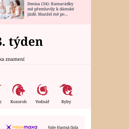
Denisa (34): Kamarádky
mě přemluvily k dámské
jízdě. Manžel mě po
návratu zaskočil
. týden
ika znamení
c
Kozoroh
Vodnář
Ryby
Vaše šťastná čísla