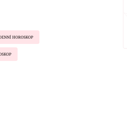
DENNÍ HOROSKOP
OSKOP
iled to fetch