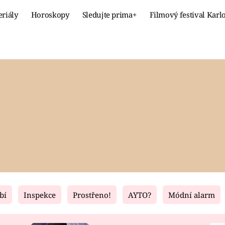
eriály
Horoskopy
Sledujte prima+
Filmový festival Karl
Celebrity
Recept
MÓDA A KRÁSA
HLAVNÍ JÍ
VZTAHY A SEX
SLADKÉ
PRIMA MAMINKA
ZDRAVÉ
bí
Inspekce
Prostřeno!
AYTO?
Módní alarm
Fresh
Living
RECEPTY
BYDLENÍ