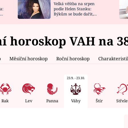
Velká věštba na srpen
NOVINKY
ZAHRADA
a:
podle Helen Stanku:
y
Býkům se bude dařit,
VIDEORECEPTY
DESIGN
Vodnáře čeká jízda
í horoskop VAH na 38
p
Měsíční horoskop
Roční horoskop
Charakterist
23.9. - 23.10.
Rak
Lev
Panna
Váhy
Štír
Střele