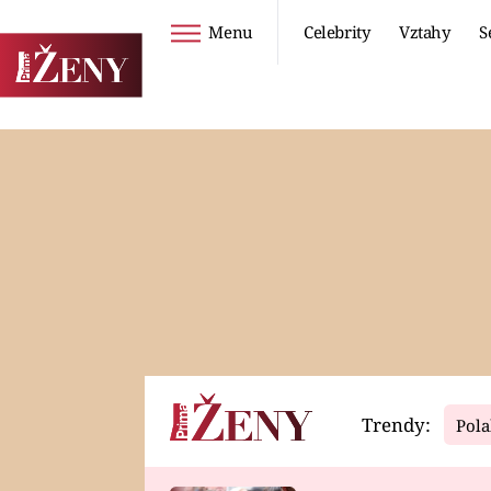
Menu
Celebrity
Vztahy
S
Seriály
Životní styl
ZOO
DIETY A HUBNUTÍ
PROSTŘENO!
CESTOVÁNÍ A
DOVOLENÁ
DUCH
ZDRAVÍ
Trendy:
Pola
Horoskopy
Video
ASTROČLÁNKY
SERIÁLY