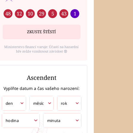
48
12
10
29
5
43
1
ZKUSTE ŠTĚSTÍ
Ministerstvo financí varuje: Účastí na hazardní
hře může vzniknout závislost ⑱
Ascendent
Vyplňte datum a čas vašeho narození: