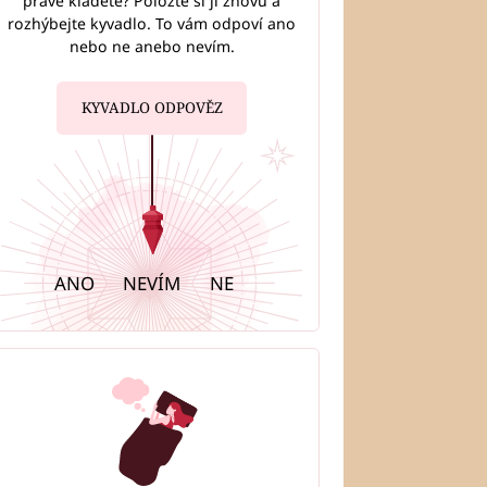
právě kladete? Položte si ji znovu a
rozhýbejte kyvadlo. To vám odpoví ano
nebo ne anebo nevím.
dle měsíčního znamení:
ou půvabné a šarmantní,
hladné a praktické
KYVADLO ODPOVĚZ
ANO
NEVÍM
NE