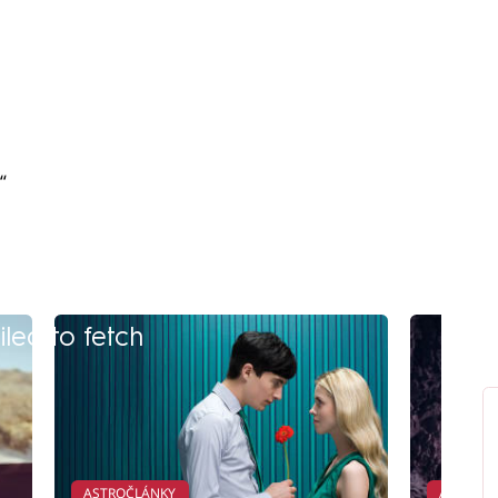
“
iled to fetch
ASTROČLÁNKY
ASTROČ