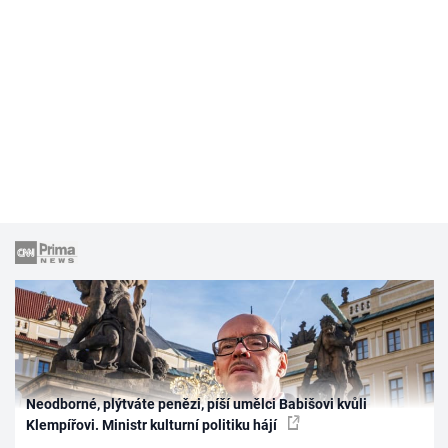
Neodborné, plýtváte penězi, píší umělci Babišovi kvůli
Klempířovi. Ministr kulturní politiku hájí