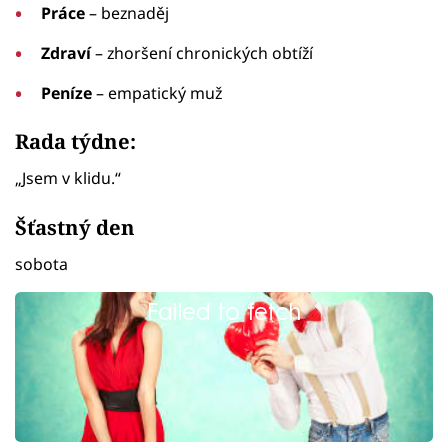
Práce
– beznaděj
Zdraví
– zhoršení chronických obtíží
Peníze
– empatický muž
Rada týdne:
„Jsem v klidu.“
Šťastný den
sobota
Failed to fetch