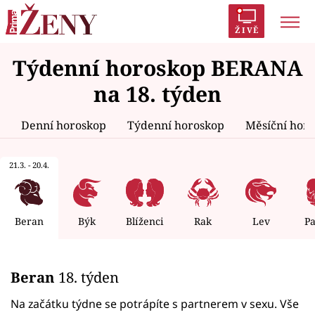
ŽIVĚ
Týdenní horoskop BERANA
Trendy:
Polabí
Inspekce
Prostřeno!
AYTO?
na 18. týden
Módní alarm
Zrádci
Proměny
Denní horoskop
Týdenní horoskop
Měsíční hor
21.3. - 20.4.
Témata
Celebrity
Beran
Býk
Blíženci
Rak
Lev
P
Vztahy
Beran
18. týden
Seriály
Na začátku týdne se potrápíte s partnerem v sexu. Vše