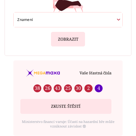
ZOBRAZIT
Vaše šťastná čísla
38
26
43
25
30
2
4
ZKUSTE ŠTĚSTÍ
Ministerstvo financí varuje: Účastí na hazardní hře může
vzniknout závislost ⑱