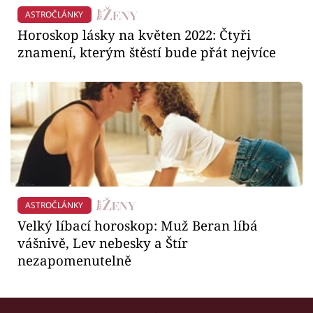
ASTROČLÁNKY
Horoskop lásky na květen 2022: Čtyři
znamení, kterým štěstí bude přát nejvíce
ASTROČLÁNKY
Velký líbací horoskop: Muž Beran líbá
vášnivě, Lev nebesky a Štír
nezapomenutelně