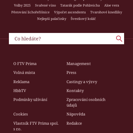
Volby 2025
Svařené víno
Tatarák podle Pohlreicha
Aloe vera
Pěstování lichořeřišnice
Výpočet ascendentu
Tvarohové knedlíky
Nejlepší palačinky
Švestkový koláč
O FTV Prima
Management
Volná místa
Press
Reklama
Castingy a výzvy
HbbTV
Kontakty
Podmínky užívání
Zpracování osobních
údajů
Cookies
Nápověda
Vlastník FTV Prima spol.
Redakce
s r.o.