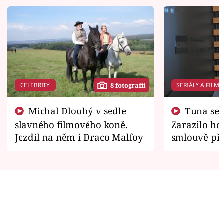
CELEBRITY
SERIÁLY A FIL
8 fotografií
Michal Dlouhý v sedle
Tuna se chtěl vrátit domů.
slavného filmového koně.
Zarazilo ho
Jezdil na něm i Draco Malfoy
smlouvě př
zemřít