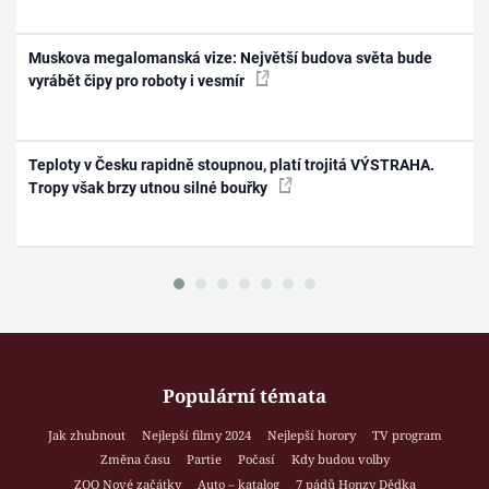
Muskova megalomanská vize: Největší budova světa bude
vyrábět čipy pro roboty i vesmír
Teploty v Česku rapidně stoupnou, platí trojitá VÝSTRAHA.
Tropy však brzy utnou silné bouřky
Populární témata
Jak zhubnout
Nejlepší filmy 2024
Nejlepší horory
TV program
Změna času
Partie
Počasí
Kdy budou volby
ZOO Nové začátky
Auto – katalog
7 pádů Honzy Dědka