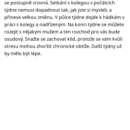
Horoskopy
se postupně srovná. Setkání s kolegou v počátcích
týdne nemusí dopadnout tak, jak jste si mysleli, a
Sledujte prima+
přinese velkou změnu. V půlce týdne dojde k hádkám v
práci s kolegy a nadřízeným. Na konci týdne se můžete
Filmový festival Karlovy Vary
rozejít s nějakým mužem a ten rozchod pro vás bude
osudový. Snažte se zachovat klid, protože se vám kvůli
Pořady
stresu mohou zhoršit chronické obtíže. Další týdny už
by mělo být lépe.
Mámy sobě
Přihlášení
Sledujte nás