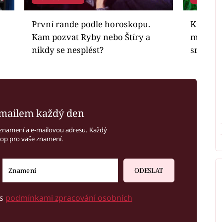
První rande podle horoskopu.
Květen 
Kam pozvat Ryby nebo Štíry a
měsíční
nikdy se nesplést?
směrem 
mailem každý den
znamení a e-mailovou adresu. Každý
kop pro vaše znamení.
ODESLAT
 s
podmínkami zpracování osobních