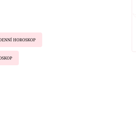
DENNÍ HOROSKOP
OSKOP
iled to fetch