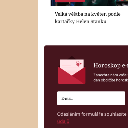
Velká věštba na květen podle
kartářky Helen Stanku
Horoskop e-
Zanechte nám vaše 
den obdržíte horos
Odesláním formuláře souhlasíte
údajů