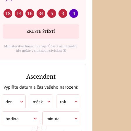
18
14
16
34
5
3
4
ZKUSTE ŠTĚSTÍ
Ministerstvo financí varuje: Účastí na hazardní
hře může vzniknout závislost ⑱
Ascendent
Vyplňte datum a čas vašeho narození: