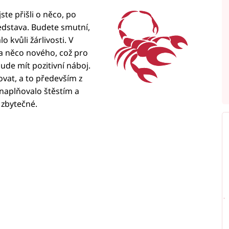
ste přišli o něco, po
ředstava. Budete smutní,
o kvůli žárlivosti. V
a něco nového, což pro
de mít pozitivní náboj.
vat, a to především z
 naplňovalo štěstím a
 zbytečné.