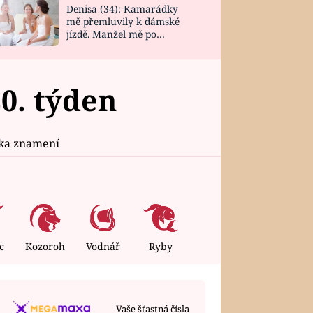
Denisa (34): Kamarádky
mě přemluvily k dámské
jízdě. Manžel mě po
návratu zaskočil
0. týden
ika znamení
c
Kozoroh
Vodnář
Ryby
Vaše šťastná čísla