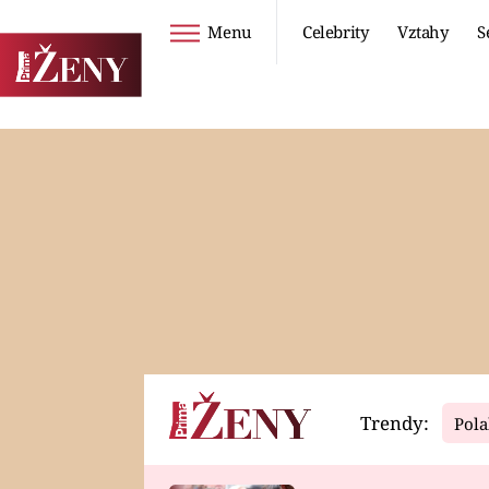
Menu
Celebrity
Vztahy
S
Seriály
Životní styl
ZOO
DIETY A HUBNUTÍ
PROSTŘENO!
CESTOVÁNÍ A
DOVOLENÁ
DUCH
ZDRAVÍ
Trendy:
Pola
Horoskopy
Video
ASTROČLÁNKY
SERIÁLY