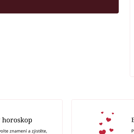
ý horoskop
P
volte znamení a zjistěte,