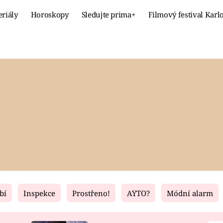
eriály
Horoskopy
Sledujte prima+
Filmový festival Karl
Celebrity
Recept
MÓDA A KRÁSA
HLAVNÍ JÍ
VZTAHY A SEX
SLADKÉ
PRIMA MAMINKA
ZDRAVÉ
bí
Inspekce
Prostřeno!
AYTO?
Módní alarm
Fresh
Living
RECEPTY
BYDLENÍ