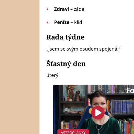
Zdraví
– záda
Peníze
– klid
Rada týdne
„Jsem se svým osudem spojená.“
Šťastný den
úterý
Fa
ASTROČLÁNKY