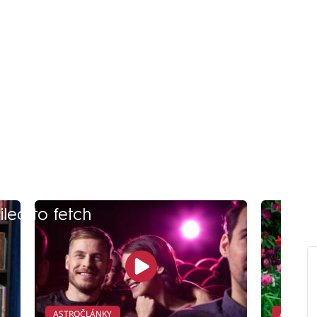
iled to fetch
ASTROČLÁNKY
ASTROČ