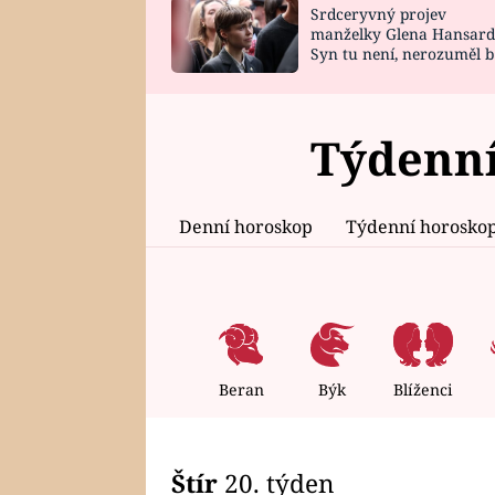
Srdceryvný projev
SNÁŘ
CELEBRITY
manželky Glena Hansard
Syn tu není, nerozuměl b
HOROSKOP NA
VAŘENÍ
tomu, vysvětlila
ROK 2023
Týdenní
Denní horoskop
Týdenní horosko
Beran
Býk
Blíženci
Štír
20. týden