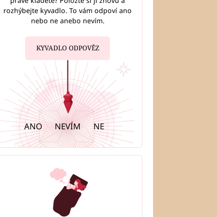
právě kladete? Položte si ji znovu a
rozhýbejte kyvadlo. To vám odpoví ano
nebo ne anebo nevím.
podle numerologie: Vaše
 číslo vám ukáže, kterým
se vydat
KYVADLO ODPOVĚZ
ANO
NEVÍM
NE