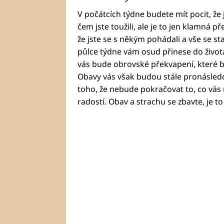
V počátcích týdne budete mít pocit, že j
čem jste toužili, ale je to jen klamná p
že jste se s někým pohádali a vše se stal
půlce týdne vám osud přinese do život
vás bude obrovské překvapení, které bu
Obavy vás však budou stále pronásledo
toho, že nebude pokračovat to, co vás
radostí. Obav a strachu se zbavte, je to