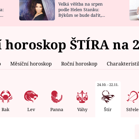
Velká věštba na srpen
NOVINKY
ZAHRADA
a:
podle Helen Stanku:
y
Býkům se bude dařit,
VIDEORECEPTY
DESIGN
Vodnáře čeká jízda
 horoskop ŠTÍRA na 2
p
Měsíční horoskop
Roční horoskop
Charakterist
24.10. - 22.11.
Rak
Lev
Panna
Váhy
Štír
Střele