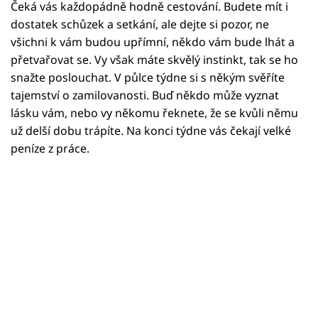
Horoskopy
Čeká vás každopádně hodně cestování. Budete mít i
dostatek schůzek a setkání, ale dejte si pozor, ne
Sledujte prima+
všichni k vám budou upřímní, někdo vám bude lhát a
přetvařovat se. Vy však máte skvělý instinkt, tak se ho
Filmový festival Karlovy Vary
snažte poslouchat. V půlce týdne si s někým svěříte
tajemství o zamilovanosti. Buď někdo může vyznat
Pořady
lásku vám, nebo vy někomu řeknete, že se kvůli němu
už delší dobu trápíte. Na konci týdne vás čekají velké
Mámy sobě
peníze z práce.
Přihlášení
Sledujte nás