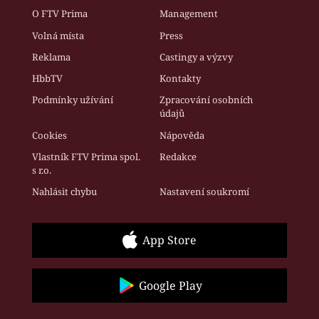
O FTV Prima
Management
Volná místa
Press
Reklama
Castingy a výzvy
HbbTV
Kontakty
Podmínky užívání
Zpracování osobních
údajů
Cookies
Nápověda
Vlastník FTV Prima spol.
Redakce
s r.o.
Nahlásit chybu
Nastavení soukromí
App Store
Google Play