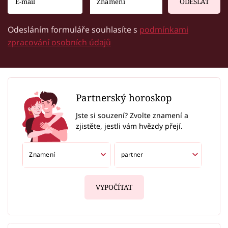
ODESLAT
Odesláním formuláře souhlasíte s
podmínkami
zpracování osobních údajů
Partnerský horoskop
Jste si souzení? Zvolte znamení a
zjistěte, jestli vám hvězdy přejí.
VYPOČÍTAT