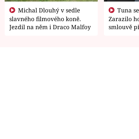
Michal Dlouhý v sedle
Tuna se chtěl vrátit domů.
slavného filmového koně.
Zarazilo ho
Jezdil na něm i Draco Malfoy
smlouvě př
zemřít