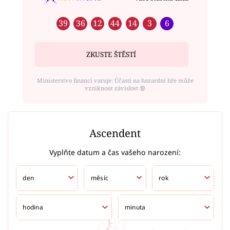
39
36
12
44
14
3
6
ZKUSTE ŠTĚSTÍ
Ministerstvo financí varuje: Účastí na hazardní hře může
vzniknout závislost ⑱
Ascendent
Vyplňte datum a čas vašeho narození: