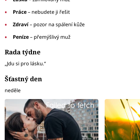
Práce
– nebudete ji řešit
Zdraví
– pozor na spálení kůže
Peníze
– přemýšlivý muž
Rada týdne
„Jdu si pro lásku.“
Šťastný den
neděle
Failed to fetch