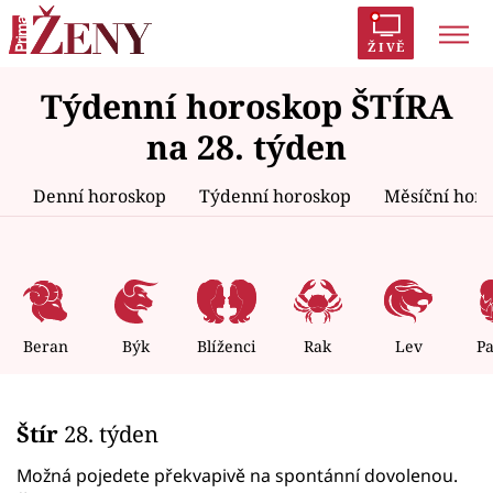
ŽIVĚ
Týdenní horoskop ŠTÍRA
Trendy:
Polabí
Inspekce
Prostřeno!
AYTO?
na 28. týden
Módní alarm
Zrádci
Proměny
Denní horoskop
Týdenní horoskop
Měsíční hor
Témata
Celebrity
Beran
Býk
Blíženci
Rak
Lev
P
Vztahy
Štír
28. týden
Seriály
Možná pojedete překvapivě na spontánní dovolenou.