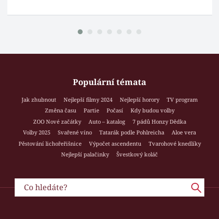
Populární témata
Jak zhubnout
Nejlepší filmy 2024
Nejlepší horory
TV program
Změna času
Partie
Počasí
Kdy budou volby
ZOO Nové začátky
Auto – katalog
7 pádů Honzy Dědka
Volby 2025
Svařené víno
Tatarák podle Pohlreicha
Aloe vera
Pěstování lichořeřišnice
Výpočet ascendentu
Tvarohové knedlíky
Nejlepší palačinky
Švestkový koláč