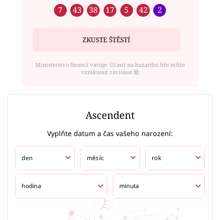
7
43
38
17
5
42
2
ZKUSTE ŠTĚSTÍ
Ministerstvo financí varuje: Účastí na hazardní hře může
vzniknout závislost ⑱
Ascendent
Vyplňte datum a čas vašeho narození: