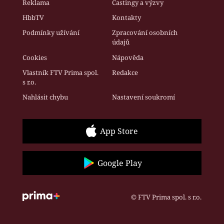
Reklama
Castingy a výzvy
HbbTV
Kontakty
Podmínky užívání
Zpracování osobních
údajů
Cookies
Nápověda
Vlastník FTV Prima spol.
Redakce
s r.o.
Nahlásit chybu
Nastavení soukromí
App Store
Google Play
© FTV Prima spol. s r.o.