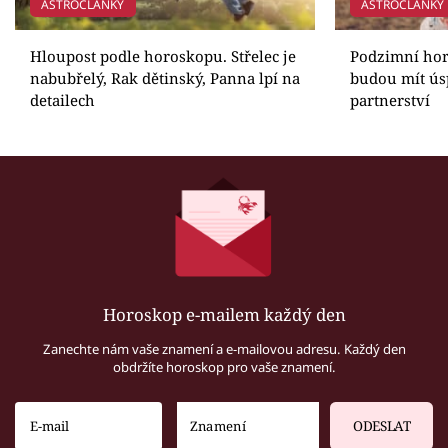
ASTROČLÁNKY
ASTROČLÁNKY
Hloupost podle horoskopu. Střelec je
Podzimní horo
nabubřelý, Rak dětinský, Panna lpí na
budou mít ús
detailech
partnerství
Horoskop e-mailem každý den
Zanechte nám vaše znamení a e-mailovou adresu. Každý den
obdržíte horoskop pro vaše znamení.
ODESLAT