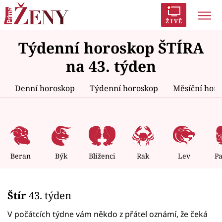
ŽIVĚ
Týdenní horoskop ŠTÍRA
Trendy:
Polabí
Inspekce
Prostřeno!
AYTO?
na 43. týden
Módní alarm
Zrádci
Proměny
Denní horoskop
Týdenní horoskop
Měsíční hor
Témata
Celebrity
Beran
Býk
Blíženci
Rak
Lev
P
Vztahy
Štír
43. týden
Seriály
V počátcích týdne vám někdo z přátel oznámí, že čeká