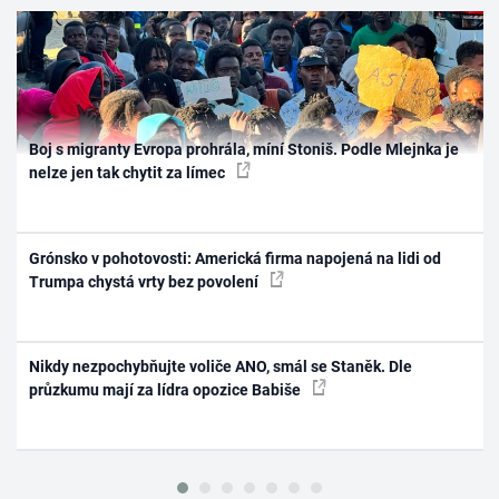
Boj s migranty Evropa prohrála, míní Stoniš. Podle Mlejnka je
nelze jen tak chytit za límec
Grónsko v pohotovosti: Americká firma napojená na lidi od
Trumpa chystá vrty bez povolení
Nikdy nezpochybňujte voliče ANO, smál se Staněk. Dle
průzkumu mají za lídra opozice Babiše