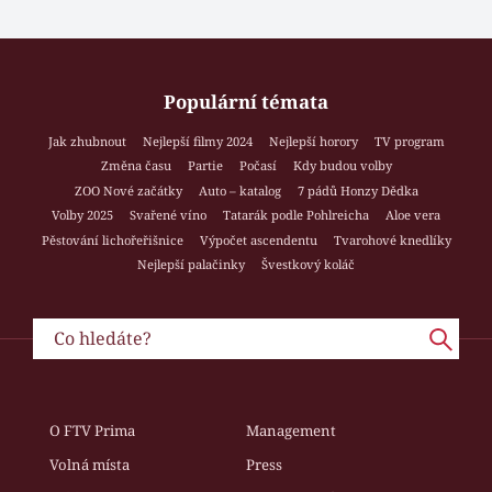
Populární témata
Jak zhubnout
Nejlepší filmy 2024
Nejlepší horory
TV program
Změna času
Partie
Počasí
Kdy budou volby
ZOO Nové začátky
Auto – katalog
7 pádů Honzy Dědka
Volby 2025
Svařené víno
Tatarák podle Pohlreicha
Aloe vera
Pěstování lichořeřišnice
Výpočet ascendentu
Tvarohové knedlíky
Nejlepší palačinky
Švestkový koláč
O FTV Prima
Management
Volná místa
Press