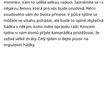
Horoskopy
miminko. Vám to udělá velkou radost. Seznámíte se i s
nějakou ženou, která pro vás bude osudová. Něco
Sledujte prima+
osudového vám do života přinese. V půlce týdne se
můžete ve vztahu pohádat, ale bude to úplně zbytečná
Filmový festival Karlovy Vary
hádka s někým, koho máte opravdu rádi. Koncem
týdne si vám domů přijde kamarádka postěžovat, že
Pořady
zažívá velké ztráty. Celý týden si dejte pozor na
impulzivní hádky.
Mámy sobě
Přihlášení
Sledujte nás