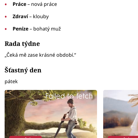
Práce
– nová práce
Zdraví
– klouby
Peníze
– bohatý muž
Rada týdne
„Čeká mě zase krásné období.“
Šťastný den
pátek
Failed to fetch