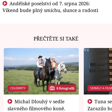
Andělské poselství od 7. srpna 2026:
Víkend bude plný smíchu, slunce a radosti
PŘEČTĚTE SI TAKÉ
CELEBRITY
SERIÁLY A FIL
8 fotografií
Michal Dlouhý v sedle
Tuna se chtěl vrátit domů.
slavného filmového koně.
Zarazilo ho