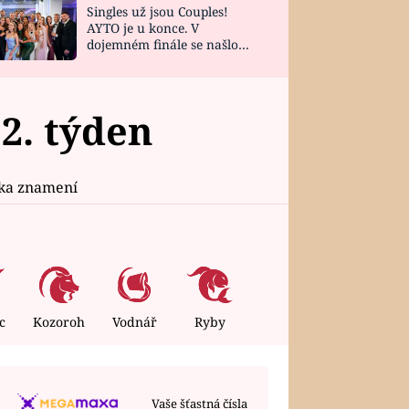
Singles už jsou Couples!
AYTO je u konce. V
dojemném finále se našlo
všech 10 Perfect Matchů
2. týden
ika znamení
c
Kozoroh
Vodnář
Ryby
Vaše šťastná čísla