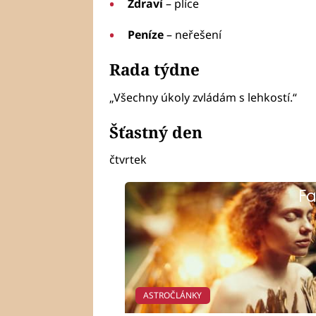
Zdraví
– plíce
Peníze
– neřešení
Rada týdne
„Všechny úkoly zvládám s lehkostí.“
Šťastný den
čtvrtek
Fa
ASTROČLÁNKY