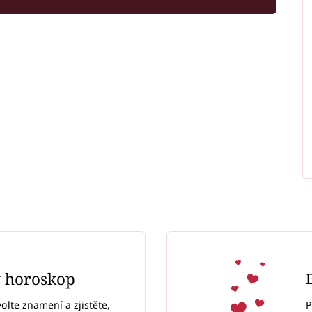
ý horoskop
P
volte znamení a zjistěte,