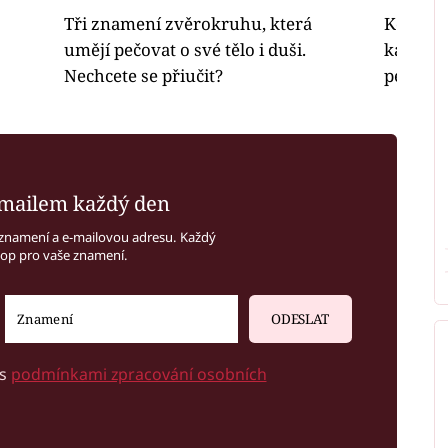
Tři znamení zvěrokruhu, která
Kouzla 
umějí pečovat o své tělo i duši.
kartářky
Nechcete se přiučit?
peníze? 
mailem každý den
znamení a e-mailovou adresu. Každý
kop pro vaše znamení.
ODESLAT
 s
podmínkami zpracování osobních