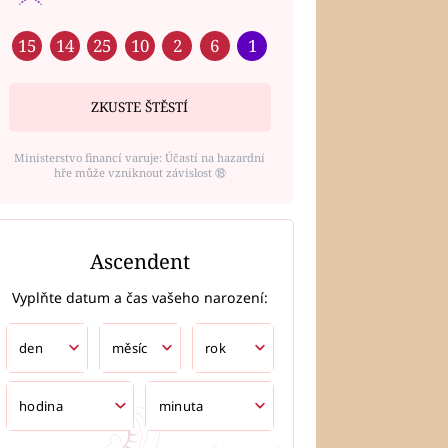
15
14
25
10
2
6
1
ZKUSTE ŠTĚSTÍ
Ministerstvo financí varuje: Účastí na hazardní
hře může vzniknout závislost ⑱
Ascendent
Vyplňte datum a čas vašeho narození: