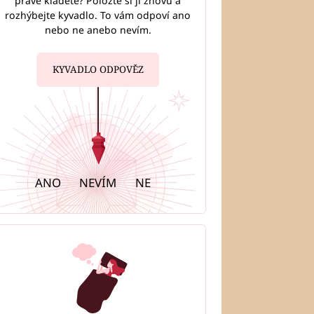
právě kladete? Položte si ji znovu a
rozhýbejte kyvadlo. To vám odpoví ano
pro šťastný rok 2024 podle
nebo ne anebo nevím.
. Jak si přivolat lásku i
Zkuste sůl a klíč
KYVADLO ODPOVĚZ
ANO
NEVÍM
NE