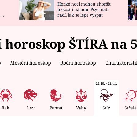
Horké noci mohou zhoršit
NOVINKY
ZAHRADA
úzkost i náladu. Psychiatr
 a
radí, jak se lépe vyspat
VIDEORECEPTY
DESIGN
 horoskop ŠTÍRA na 5
p
Měsíční horoskop
Roční horoskop
Charakterist
24.10. - 22.11.
Rak
Lev
Panna
Váhy
Štír
Střele