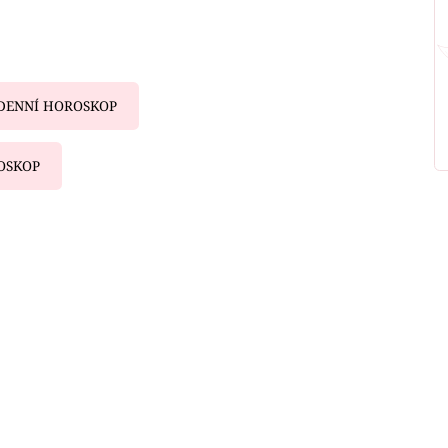
DENNÍ HOROSKOP
OSKOP
iled to fetch