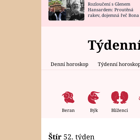
Rozloučení s Glenem
SNÁŘ
CELEBRITY
Hansardem: Proutěná
rakev, dojemná řeč Bona
HOROSKOP NA
VAŘENÍ
zpěv Irglové s Vedderem
ROK 2023
Týdenní
Denní horoskop
Týdenní horosko
Beran
Býk
Blíženci
Štír
52. týden