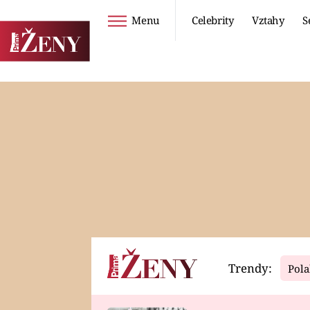
Menu
Celebrity
Vztahy
S
Seriály
Životní styl
ZOO
DIETY A HUBNUTÍ
PROSTŘENO!
CESTOVÁNÍ A
DOVOLENÁ
DUCH
ZDRAVÍ
Trendy:
Pola
Horoskopy
Video
ASTROČLÁNKY
SERIÁLY