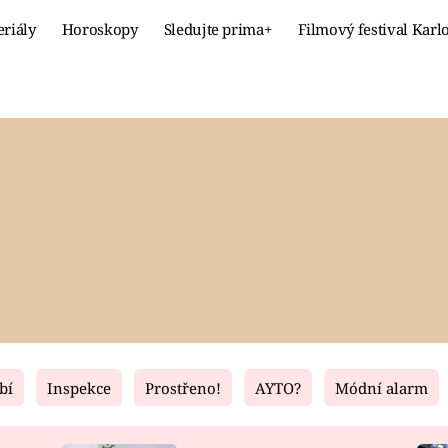
eriály
Horoskopy
Sledujte prima+
Filmový festival Karl
Celebrity
Recept
MÓDA A KRÁSA
HLAVNÍ JÍ
VZTAHY A SEX
SLADKÉ
PRIMA MAMINKA
ZDRAVÉ
bí
Inspekce
Prostřeno!
AYTO?
Módní alarm
Fresh
Living
RECEPTY
BYDLENÍ