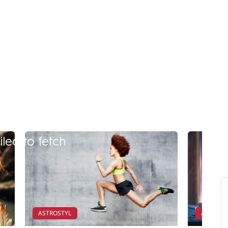
iled to fetch
ASTROSTYL
ASTROČ