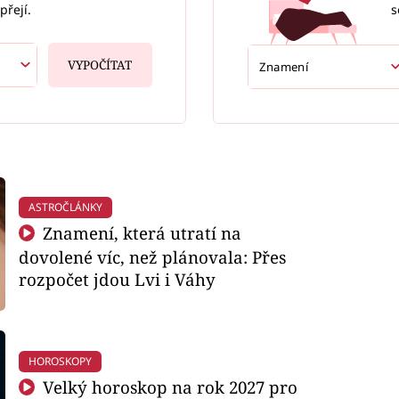
s
přejí.
VYPOČÍTAT
ASTROČLÁNKY
Znamení, která utratí na
dovolené víc, než plánovala: Přes
rozpočet jdou Lvi i Váhy
HOROSKOPY
Velký horoskop na rok 2027 pro