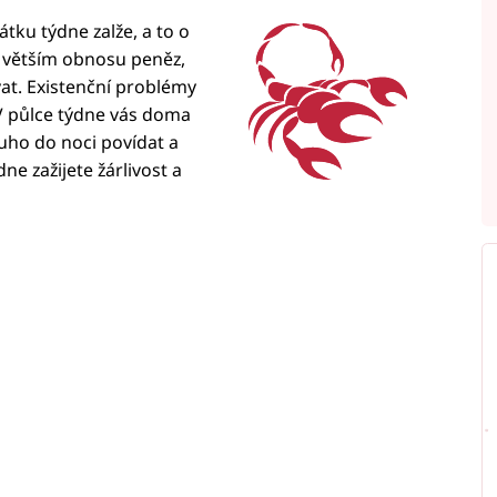
tku týdne zalže, a to o
 větším obnosu peněz,
ovat. Existenční problémy
. V půlce týdne vás doma
ouho do noci povídat a
ne zažijete žárlivost a