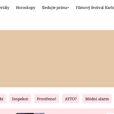
eriály
Horoskopy
Sledujte prima+
Filmový festival Karl
Celebrity
Recept
MÓDA A KRÁSA
HLAVNÍ JÍ
VZTAHY A SEX
SLADKÉ
PRIMA MAMINKA
ZDRAVÉ
bí
Inspekce
Prostřeno!
AYTO?
Módní alarm
Fresh
Living
RECEPTY
BYDLENÍ