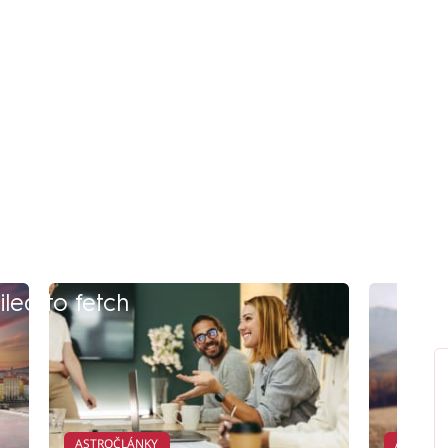
iled to fetch
ASTROČLÁNKY
ASTROČ