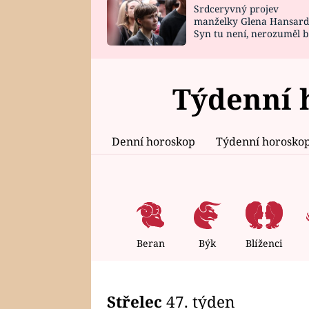
Srdceryvný projev
SNÁŘ
CELEBRITY
manželky Glena Hansard
Syn tu není, nerozuměl b
HOROSKOP NA
VAŘENÍ
tomu, vysvětlila
ROK 2023
Týdenní 
Denní horoskop
Týdenní horosko
Beran
Býk
Blíženci
Střelec
47. týden