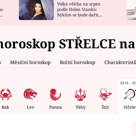
Velká věštba na srpen
NOVINKY
ZAHRADA
a:
podle Helen Stanku:
y
Býkům se bude dařit,
VIDEORECEPTY
DESIGN
Vodnáře čeká jízda
horoskop STŘELCE na 
p
Měsíční horoskop
Roční horoskop
Charakterist
23.11. - 21
Rak
Lev
Panna
Váhy
Štír
Střele