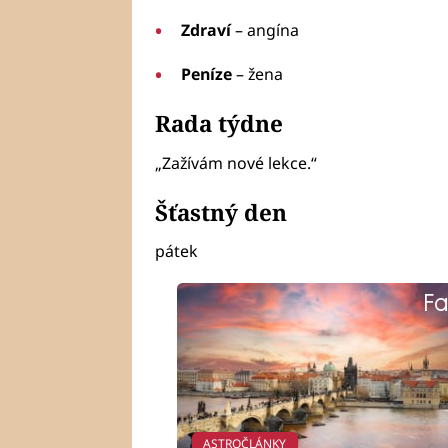
Zdraví
– angína
Peníze
– žena
Rada týdne
„Zažívám nové lekce.“
Šťastný den
pátek
Fa
ASTROČLÁNKY