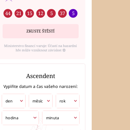
44
21
15
12
5
37
5
ZKUSTE ŠTĚSTÍ
Ministerstvo financí varuje: Účastí na hazardní
hře může vzniknout závislost ⑱
Ascendent
Vyplňte datum a čas vašeho narození: