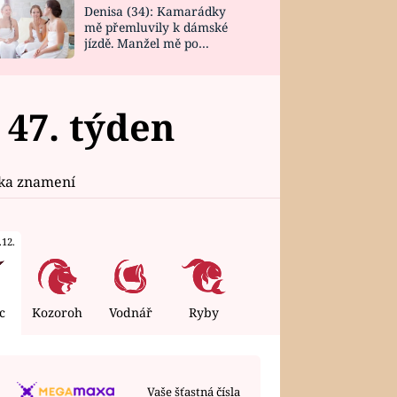
Denisa (34): Kamarádky
mě přemluvily k dámské
jízdě. Manžel mě po
návratu zaskočil
47. týden
ika znamení
.12.
c
Kozoroh
Vodnář
Ryby
Vaše šťastná čísla