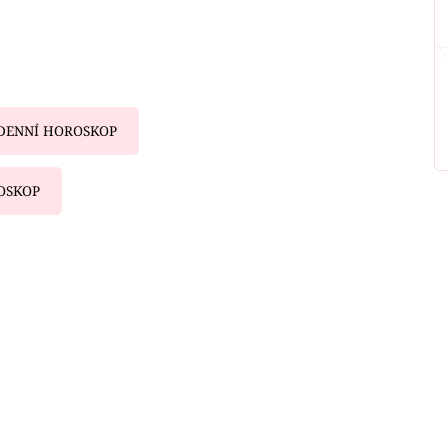
DENNÍ HOROSKOP
OSKOP
iled to fetch