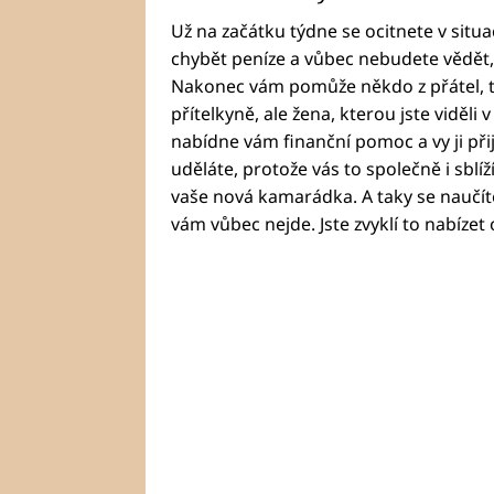
Už na začátku týdne se ocitnete v situ
chybět peníze a vůbec nebudete vědět, 
Nakonec vám pomůže někdo z přátel, t
přítelkyně, ale žena, kterou jste viděli v 
nabídne vám finanční pomoc a vy ji přij
uděláte, protože vás to společně i sblíží
vaše nová kamarádka. A taky se naučít
vám vůbec nejde. Jste zvyklí to nabízet