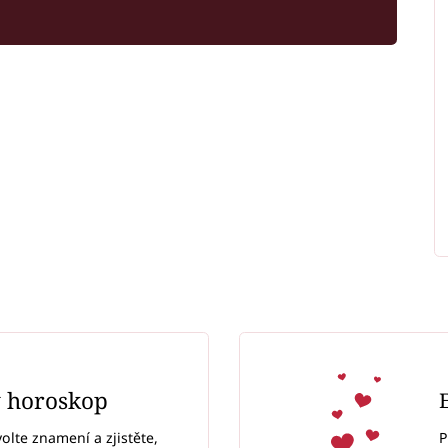
ý horoskop
P
volte znamení a zjistěte,