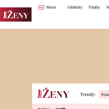
Menu
Celebrity
Vztahy
S
Seriály
Životní styl
ZOO
DIETY A HUBNUTÍ
PROSTŘENO!
CESTOVÁNÍ A
DOVOLENÁ
DUCH
ZDRAVÍ
Trendy:
Pola
Horoskopy
Video
ASTROČLÁNKY
SERIÁLY