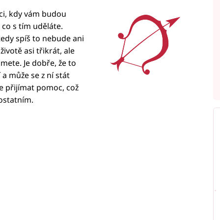
aci, kdy vám budou
co s tím uděláte.
edy spíš to nebude ani
životě asi třikrát, ale
mete. Je dobře, že to
 a může se z ní stát
e přijímat pomoc, což
 ostatním.