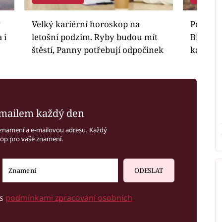
y
Velký kariérní horoskop na
Podzimn
 i
letošní podzim. Ryby budou mít
Blíženc
štěstí, Panny potřebují odpočinek
kariéře
mailem každý den
znamení a e-mailovou adresu. Každý
kop pro vaše znamení.
ODESLAT
 s
podmínkami zpracování osobních