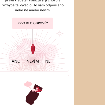
právě kladete? Položte si ji znovu a
rozhýbejte kyvadlo. To vám odpoví ano
nebo ne anebo nevím.
í horoskop štěstí:
i budou mít úspěch v
, Panny v partnerství
KYVADLO ODPOVĚZ
ANO
NEVÍM
NE